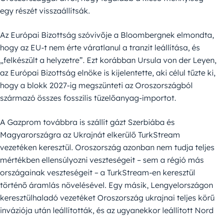
egy részét visszaállítsák.
Az Európai Bizottság szóvivője a Bloombergnek elmondta,
hogy az EU-t nem érte váratlanul a tranzit leállítása, és
„felkészült a helyzetre”. Ezt korábban Ursula von der Leyen,
az Európai Bizottság elnöke is kijelentette, aki célul tűzte ki,
hogy a blokk 2027-ig megszünteti az Oroszországból
származó összes fosszilis tüzelőanyag-importot.
A Gazprom továbbra is szállít gázt Szerbiába és
Magyarországra az Ukrajnát elkerülő TurkStream
vezetéken keresztül. Oroszország azonban nem tudja teljes
mértékben ellensúlyozni veszteségeit – sem a régió más
országainak veszteségeit – a TurkStream-en keresztül
történő áramlás növelésével. Egy másik, Lengyelországon
keresztülhaladó vezetéket Oroszország ukrajnai teljes körű
inváziója után leállították, és az ugyanekkor leállított Nord