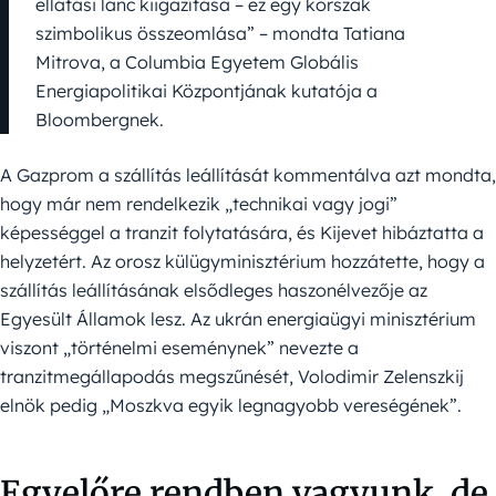
ellátási lánc kiigazítása – ez egy korszak
szimbolikus összeomlása” – mondta Tatiana
Mitrova, a Columbia Egyetem Globális
Energiapolitikai Központjának kutatója a
Bloombergnek.
A Gazprom a szállítás leállítását kommentálva azt mondta,
hogy már nem rendelkezik „technikai vagy jogi”
képességgel a tranzit folytatására, és Kijevet hibáztatta a
helyzetért. Az orosz külügyminisztérium hozzátette, hogy a
szállítás leállításának elsődleges haszonélvezője az
Egyesült Államok lesz. Az ukrán energiaügyi minisztérium
viszont „történelmi eseménynek” nevezte a
tranzitmegállapodás megszűnését, Volodimir Zelenszkij
elnök pedig „Moszkva egyik legnagyobb vereségének”.
Egyelőre rendben vagyunk, de