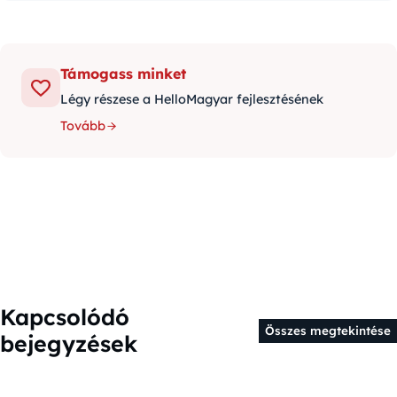
Támogass minket
Légy részese a HelloMagyar fejlesztésének
Tovább
Kapcsolódó
Összes megtekintése
bejegyzések