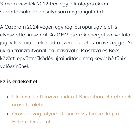
Stream vezeték 2022-ben egy állítólagos ukrán
szabotázsakcióban súlyosan megrongálódott.
A Gazprom 2024 végén egy régi európai ügyfelét is
elvesztette: Ausztriát. Az OMV osztrák energetikai vállalat
jogi viták miatt felmondta szerződését az orosz céggel. Az
ukrán tranzitútvonal leállításával a Moszkva és Bécs
közötti együttműködés újraindítása még kevésbé tűnik
valószínűnek.
Ez is érdekelhet:
Ukrajna új offenzívát indított Kurszkban, előretörnek
orosz területre
Oroszország folyamatosan rossz híreket kap a
Fekete-tengerről