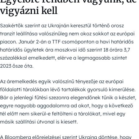
vigyázni kell
Szakértők szerint az Ukrajnán keresztül történő orosz
tranzit leállítása valószínűleg nem okoz sokkot az európai
piacon. Január 2-án a TTF csomóponton a havi határidős
határidős ügyletek ára moszkvai idő szerint 18 órára 3,7
százalékkal emelkedett, elérve a legmagasabb szintet
2023 ősze óta.
Az áremelkedés egyik valószínű tényezője az európai
földalatti tárolókban lévő tartalékok gyorsuló kimerülése.
Bár a jelenlegi fűtési szezonra elegendőnek tűnik a készlet,
egyre nagyobb aggodalomra ad okot, hogy a következő
tél előtt nem sikerül-e feltölteni a tárolókat, mivel egy
másik szállítási útvonal is kiesett.
A Bloomberg előrejelzései szerint Ukrajna döntése, hogy