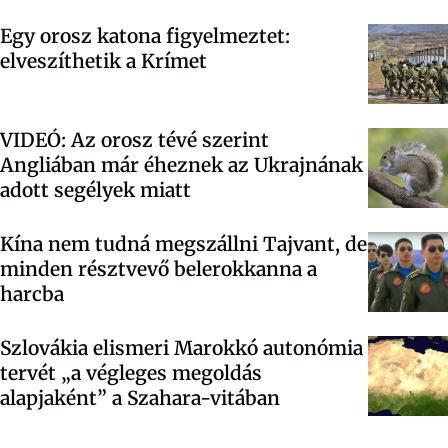
Egy orosz katona figyelmeztet:
elveszíthetik a Krímet
VIDEÓ: Az orosz tévé szerint
Angliában már éheznek az Ukrajnának
adott segélyek miatt
Kína nem tudná megszállni Tajvant, de
minden résztvevő belerokkanna a
harcba
Szlovákia elismeri Marokkó autonómia
tervét „a végleges megoldás
alapjaként” a Szahara-vitában