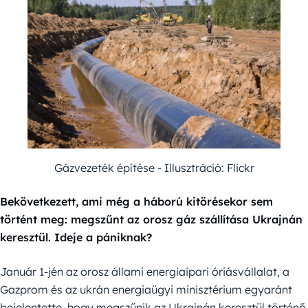
Gázvezeték építése - Illusztráció: Flickr
Bekövetkezett, ami még a háború kitörésekor sem
történt meg: megszűnt az orosz gáz szállítása Ukrajnán
keresztül. Ideje a pániknak?
Január 1-jén az orosz állami energiaipari óriásvállalat, a
Gazprom és az ukrán energiaügyi minisztérium egyaránt
bejelentette, hogy megszűnik az Ukrajnán keresztül történő