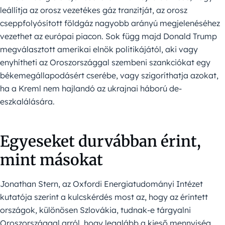
leállítja az orosz vezetékes gáz tranzitját, az orosz
cseppfolyósított földgáz nagyobb arányú megjelenéséhez
vezethet az európai piacon. Sok függ majd Donald Trump
megválasztott amerikai elnök politikájától, aki vagy
enyhítheti az Oroszországgal szembeni szankciókat egy
békemegállapodásért cserébe, vagy szigoríthatja azokat,
ha a Kreml nem hajlandó az ukrajnai háború de-
eszkalálására.
Egyeseket durvábban érint,
mint másokat
Jonathan Stern, az Oxfordi Energiatudományi Intézet
kutatója szerint a kulcskérdés most az, hogy az érintett
országok, különösen Szlovákia, tudnak-e tárgyalni
Oroszországgal arról, hogy legalább a kieső mennyiség