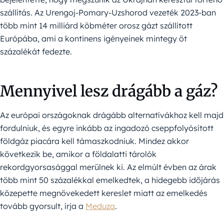
szállítás. Az Urengoj-Pomary-Uzshorod vezeték 2023-ban
több mint 14 milliárd köbméter orosz gázt szállított
Európába, ami a kontinens igényeinek mintegy öt
százalékát fedezte.
Mennyivel lesz drágább a gáz?
Az európai országoknak drágább alternatívákhoz kell majd
fordulniuk, és egyre inkább az ingadozó cseppfolyósított
földgáz piacára kell támaszkodniuk. Mindez akkor
következik be, amikor a földalatti tárolók
rekordgyorsasággal merülnek ki. Az elmúlt évben az árak
több mint 50 százalékkal emelkedtek, a hidegebb időjárás
közepette megnövekedett kereslet miatt az emelkedés
tovább gyorsult, írja a
Meduza
.