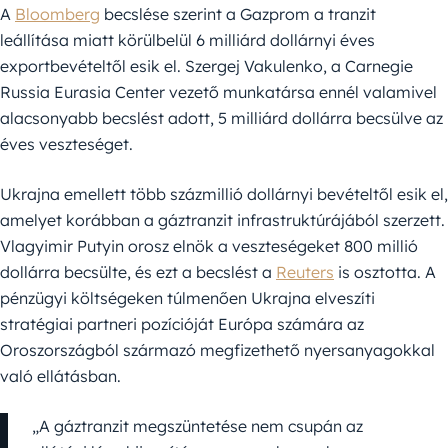
A
Bloomberg
becslése szerint a Gazprom a tranzit
leállítása miatt körülbelül 6 milliárd dollárnyi éves
exportbevételtől esik el. Szergej Vakulenko, a Carnegie
Russia Eurasia Center vezető munkatársa ennél valamivel
alacsonyabb becslést adott, 5 milliárd dollárra becsülve az
éves veszteséget.
Ukrajna emellett több százmillió dollárnyi bevételtől esik el,
amelyet korábban a gáztranzit infrastruktúrájából szerzett.
Vlagyimir Putyin orosz elnök a veszteségeket 800 millió
dollárra becsülte, és ezt a becslést a
Reuters
is osztotta. A
pénzügyi költségeken túlmenően Ukrajna elveszíti
stratégiai partneri pozícióját Európa számára az
Oroszországból származó megfizethető nyersanyagokkal
való ellátásban.
„A gáztranzit megszüntetése nem csupán az