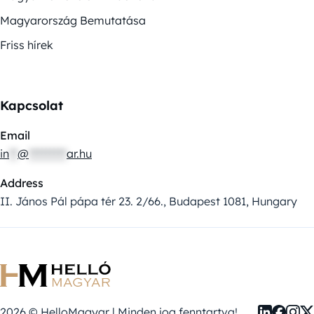
Magyarország Bemutatása
Friss hírek
Kapcsolat
Email
in
**
@
*********
ar.hu
Address
II. János Pál pápa tér 23. 2/66., Budapest 1081, Hungary
2026 © HelloMagyar | Minden jog fenntartva!