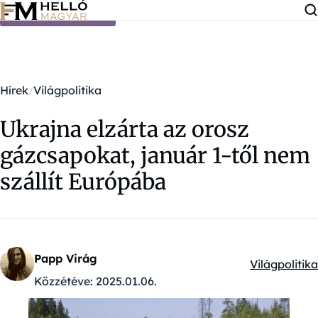
Ugrás a tartalomra
Hírek
Világpolitika
Ukrajna elzárta az orosz
gázcsapokat, január 1-től nem
szállít Európába
Papp Virág
Világpolitika
Kategóriák:
Közzétéve:
2025.01.06.