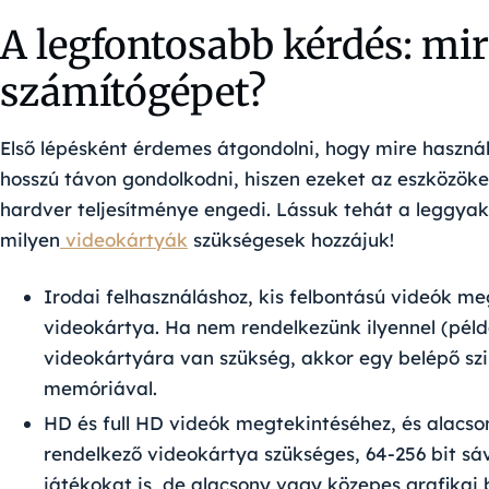
A legfontosabb kérdés: mi
számítógépet?
Első lépésként érdemes átgondolni, hogy mire haszná
hosszú távon gondolkodni, hiszen ezeket az eszközöket
hardver teljesítménye engedi. Lássuk tehát a leggyako
milyen
videokártyák
szükségesek hozzájuk!
Irodai felhasználáshoz, kis felbontású videók m
videokártya. Ha nem rendelkezünk ilyennel (példá
videokártyára van szükség, akkor egy belépő szi
memóriával.
HD és full HD videók megtekintéséhez, és alacs
rendelkező videokártya szükséges, 64-256 bit sá
játékokat is, de alacsony vagy közepes grafikai b