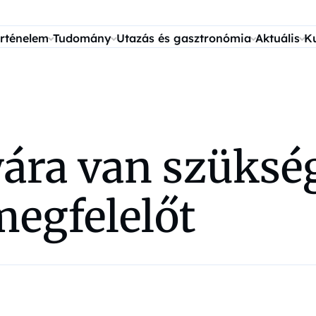
rténelem
Tudomány
Utazás és gasztronómia
Aktuális
K
yára van szüksé
megfelelőt