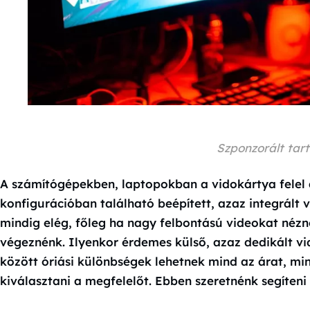
Szponzorált tar
A számítógépekben, laptopokban a vidokártya felel a
konfigurációban található beépített, azaz integrált 
mindig elég, főleg ha nagy felbontású videokat néz
végeznénk. Ilyenkor érdemes külső, azaz dedikált vi
között óriási különbségek lehetnek mind az árat, mi
kiválasztani a megfelelőt. Ebben szeretnénk segíteni