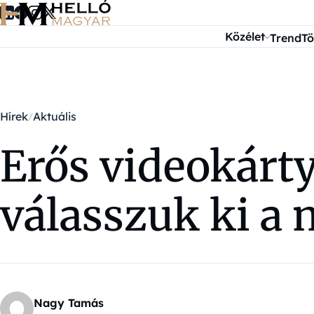
Ugrás a tartalomra
Közélet
Trend
Tö
Hírek
Aktuális
Erős videokárt
válasszuk ki a 
Nagy Tamás