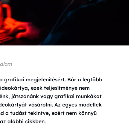
talom
 grafikai megjelenítésért. Bár a legtöbb
videokártya, ezek teljesítménye nem
nénk, játszanánk vagy grafikai munkákat
deokártyát vásárolni. Az egyes modellek
nd a tudást tekintve, ezért nem könnyű
 az alábbi cikkben.