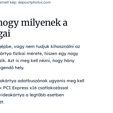
Kiemelt kép: depositphotos.com
 hogy milyenek a
gai
gépbe, vagy nem tudjuk kihasználni az
ártya fizikai mérete, hiszen egy nagy
ik. Azt is meg kell nézni, hogy hány
legendő hely.
deokártya adatbuszának ugyanis meg kell
 PCI Express x16 csatlakozással
videokártya a legtöbb esetben
át.