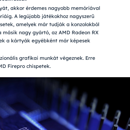
tyát, akkor érdemes nagyobb memóriával
riáig. A legújabb játékokhoz nagyszerű
psetek, amelyek már tudják a konzolokból
ak a másik nagy gyártó, az AMD Radeon RX
Ezek a kártyák egyébként már képesek
zionális grafikai munkát
végeznek. Erre
AMD Firepro chispetek.