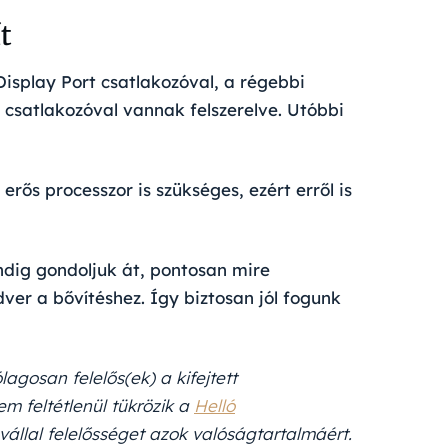
t
isplay Port csatlakozóval, a régebbi
satlakozóval vannak felszerelve. Utóbbi
erős processzor is szükséges, ezért erről is
ndig gondoljuk át, pontosan mire
dver a bővítéshez. Így biztosan jól fogunk
ólagosan felelős(ek) a kifejtett
m feltétlenül tükrözik a
Helló
vállal felelősséget azok valóságtartalmáért.