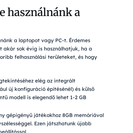
re használnánk a
lnánk a laptopot vagy PC-t. Érdemes
 akár sok évig is használhatjuk, ha a
ribb felhasználási területeket, és hogy
egtekintéséhez
elég az integrált
ul új konfiguráció építésénél) és külső
ntű modell is elegendő lehet 1-2 GB
ony gépigényű játékokhoz
8GB memóriával
vszélességgel. Ezen játszhatunk újabb
eállítással.