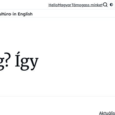
HelloMagyar
Támogass minket
ultúra
in English
g? Így
Aktuális