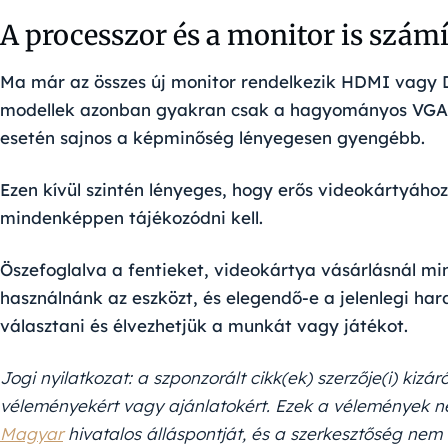
A processzor és a monitor is számí
Ma már az összes új monitor rendelkezik HDMI vagy D
modellek azonban gyakran csak a hagyományos VGA c
esetén sajnos a képminőség lényegesen gyengébb.
Ezen kívül szintén lényeges, hogy erős videokártyához 
mindenképpen tájékozódni kell.
Öszefoglalva a fentieket, videokártya vásárlásnál mi
használnánk az eszközt, és elegendő-e a jelenlegi har
választani és élvezhetjük a munkát vagy játékot.
Jogi nyilatkozat: a szponzorált cikk(ek) szerzője(i) kizár
véleményekért vagy ajánlatokért. Ezek a vélemények ne
Magyar
hivatalos álláspontját, és a szerkesztőség nem 