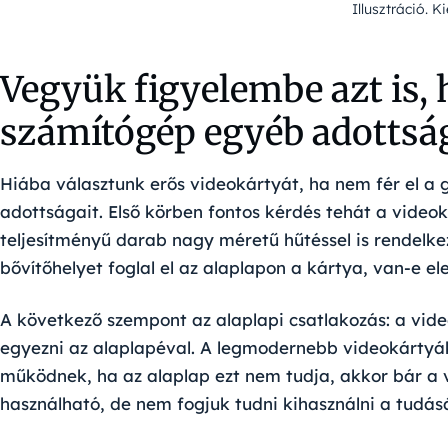
Illusztráció. 
Vegyük figyelembe azt is,
számítógép egyéb adottsá
Hiába választunk erős videokártyát, ha nem fér el a 
adottságait. Első körben fontos kérdés tehát a videok
teljesítményű darab nagy méretű hűtéssel is rendelkez
bővítőhelyet foglal el az alaplapon a kártya, van-e e
A következő szempont az alaplapi csatlakozás: a vi
egyezni az alaplapéval. A legmodernebb videokártyák
működnek, ha az alaplap ezt nem tudja, akkor bár a 
használható, de nem fogjuk tudni kihasználni a tudás