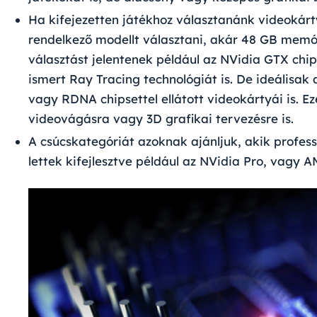
Ha
kifejezetten játékhoz
választanánk videokár
rendelkező modellt választani, akár 48 GB memó
választást jelentenek például az NVidia GTX chi
ismert Ray Tracing technológiát is. De ideális
vagy RDNA chipsettel ellátott videokártyái is. 
videovágásra vagy 3D grafikai tervezésre
is.
A csúcskategóriát azoknak ajánljuk, akik
profess
lettek kifejlesztve például az NVidia Pro, vagy 