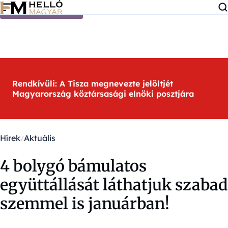
Ugrás a tartalomra
Rendkívüli: A Tisza megnevezte jelöltjét
Magyarország köztársasági elnöki posztjára
Hírek
Aktuális
4 bolygó bámulatos
együttállását láthatjuk szabad
szemmel is januárban!