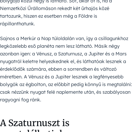
bolygója közül négy is látható. Sőt, akár öt is, ha a
Nemzetközi Űrállomáson rekedt két űrhajós közé
tartozunk, hiszen ez esetben még a Földre is
rápillanthatunk.
Sajnos a Merkúr a Nap túloldalán van, így a csillagunkhoz
legközelebb eső planéta nem lesz látható. Másik négy
azonban igen: a Vénusz, a Szaturnusz, a Jupiter és a Mars
nyugatról keletre helyezkednek el, és láthatóak lesznek a
érdeklődők számára, ebben a sorrendben és változó
méretben. A Vénusz és a Jupiter lesznek a legfényesebb
bolygók az égbolton, az előbbit pedig könnyű is megtalálni:
csak nézzünk nyugat felé naplemente után, és szabályosan
ragyogni fog ránk.
A Szaturnuszt is