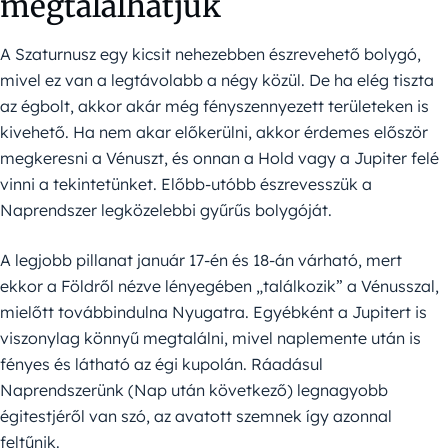
megtalálhatjuk
A Szaturnusz egy kicsit nehezebben észrevehető bolygó,
mivel ez van a legtávolabb a négy közül. De ha elég tiszta
az égbolt, akkor akár még fényszennyezett területeken is
kivehető. Ha nem akar előkerülni, akkor érdemes először
megkeresni a Vénuszt, és onnan a Hold vagy a Jupiter felé
vinni a tekintetünket. Előbb-utóbb észrevesszük a
Naprendszer legközelebbi gyűrűs bolygóját.
A legjobb pillanat január 17-én és 18-án várható, mert
ekkor a Földről nézve lényegében „találkozik” a Vénusszal,
mielőtt továbbindulna Nyugatra. Egyébként a Jupitert is
viszonylag könnyű megtalálni, mivel naplemente után is
fényes és látható az égi kupolán. Ráadásul
Naprendszerünk (Nap után következő) legnagyobb
égitestjéről van szó, az avatott szemnek így azonnal
feltűnik.