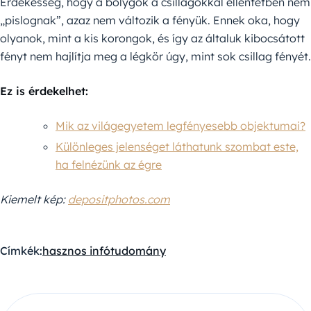
Érdekesség, hogy a bolygók a csillagokkal ellentétben nem
„pislognak”, azaz nem változik a fényük. Ennek oka, hogy
olyanok, mint a kis korongok, és így az általuk kibocsátott
fényt nem hajlítja meg a légkör úgy, mint sok csillag fényét.
Ez is érdekelhet:
Mik az világegyetem legfényesebb objektumai?
Különleges jelenséget láthatunk szombat este,
ha felnézünk az égre
Kiemelt kép:
depositphotos.com
Címkék:
hasznos infó
tudomány