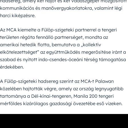
hadsereg, amely két hajót és két vadászgépet mozgósított
kommunikációs és manővergyakorlatokra, valamint légi
harci kiképzésre.
Az MCA kiemelte a Fülöp-szigeteki partnerrel a tengeri
területen régóta fennálló partnerséget, mondta az
amerikai hetedik flotta, bemutatva a „kollektív
elkötelezettséget” az együttműködés megerősítése iránt a
szabad és nyitott indo-csendes-óceáni térség támogatása
érdekében.
A Fülöp-szigeteki hadsereg szerint az MCA-t Palawan
közelében hajtották végre, amely az ország legnyugatibb
tartománya a Dél-kínai-tengeren, Manila 200 tengeri
mérföldes kizárólagos gazdasági övezetébe eső vizeken.