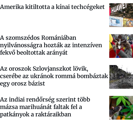
Amerika kitiltotta a kínai techcégeket
A szomszédos Romániában
nyilvánosságra hozták az intenzíven
fekvő beoltottak arányát
Az oroszok Szlovjanszkot lövik,
cserébe az ukránok rommá bombáztak
egy orosz bázist
Az indiai rendőrség szerint több
mázsa marihuánát faltak fel a
patkányok a raktáraikban