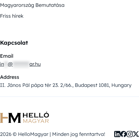
Magyarország Bemutatása
Friss hírek
Kapcsolat
Email
in
**
@
*********
ar.hu
Address
II. János Pál pápa tér 23. 2/66., Budapest 1081, Hungary
2026 © HelloMagyar | Minden jog fenntartva!