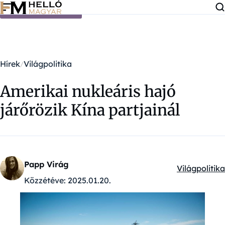
Ugrás a tartalomra
Hírek
Világpolitika
Amerikai nukleáris hajó
járőrözik Kína partjainál
Papp Virág
Világpolitika
Kategóriák:
Közzétéve:
2025.01.20.