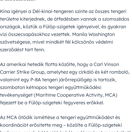
Kína igényei a Dél-kínai-tengeren szinte az összes tengeri
területre kiterjednek, de átfedésben vannak a szomszédos
országok, köztük a Fülöp-szigetek igényeivel, és gyakran
vízi összecsapásokhoz vezettek. Manila Washington
szövetségese, mivel mindkét fél kölcsönös védelmi
szerződést tart fenn.
Az amerikai hetedik flotta közölte, hogy a Carl Vinson
Carrier Strike Group, amelyhez egy cirkáló és két romboló,
valamint egy P-8A tengeri járőrrepülőgép is tartozik,
szombaton kétnapos tengeri együttműködési
tevékenységet (Maritime Cooperative Activity, MCA)
fejezett be a Fülöp-szigeteki fegyveres erőkkel.
Az MCA ötödik ismétlése a tengeri együttműködést és
koordinációt erősítette meg – közölte a Fülöp-szigeteki