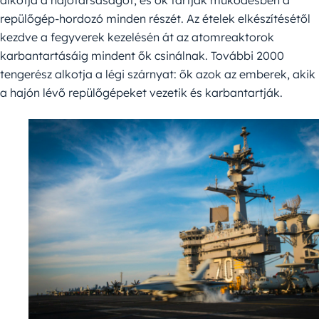
alkotja a hajótársaságot, és ők tartják működésben a
repülőgép-hordozó minden részét. Az ételek elkészítésétől
kezdve a fegyverek kezelésén át az atomreaktorok
karbantartásáig mindent ők csinálnak. További 2000
tengerész alkotja a légi szárnyat: ők azok az emberek, akik
a hajón lévő repülőgépeket vezetik és karbantartják.