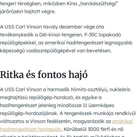
tengeri térségben, miközben Kína „harckészültségi”
járőrözést hajtott végre.
A USS Carl Vinson tavaly december vége óta
tevékenykedik a Dél-kínai-tengeren. F-35C lopakodó
repülőgépekkel, az amerikai haditengerészet legnagyobb
képességű vadászrepülőgépével van bevetésen.
Ritka és fontos hajó
A USS Carl Vinson a harmadik Nimitz-osztályú, nukleáris
meghajtású repülőgép-hordozó, és egyike a
haditengerészet jelenleg mindössze 11 üzemképes
repülőgép-hordozójának. A tengerészek munkája rendkívül
változatos a Vinson fedélzetén, magyarázzák az
amerikai
haditengerészet honlapján
. Körülbelül 3000 férfi és nő