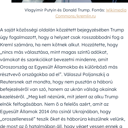
Vlagyimir Putyin és Donald Trump. Forrás:
Wikimedia
Commons/kremlin.ru
A saját közösségi oldalán közzétett bejegyzésében Trump
úgy fogalmazott, hogy a helyzet csak rosszabbodni fog a
Kreml számára, ha nem kötnek alkut. Hozzátette, hogy
„nincs más választása, mint magas szintű adókat,
vámokat és szankciókat bevezetni mindenre, amit
Oroszország az Egyesült Államokba és különböző más
résztvevő országokba ad el”. Válaszul Poljanszkij a
Reutersnek azt mondta, hogy nem pusztán a háború
befejezéséről van szó, hanem az ukrán válság okainak
kezeléséről. „Meg kell néznünk, mit jelent az alku Trump
elnök felfogásában. Nem ő a felelős azért, amit az
Egyesült Államok 2014 óta csinál Ukrajnában, hogy
„oroszellenessé” teszik őket és háborúra készülnek velünk,
de most az ő hatalmában áll, hogy véget vessen ennek a