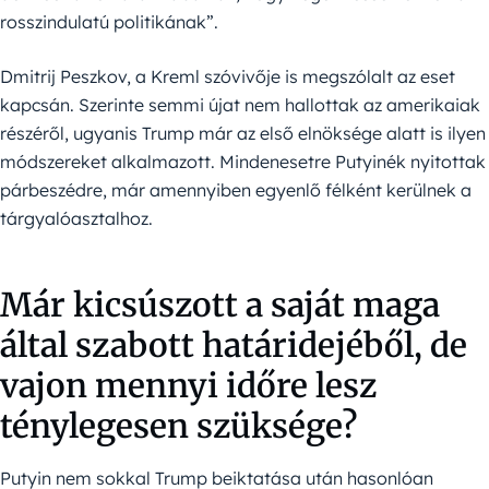
rosszindulatú politikának”.
Dmitrij Peszkov, a Kreml szóvivője is megszólalt az eset
kapcsán. Szerinte semmi újat nem hallottak az amerikaiak
részéről, ugyanis Trump már az első elnöksége alatt is ilyen
módszereket alkalmazott. Mindenesetre Putyinék nyitottak
párbeszédre, már amennyiben egyenlő félként kerülnek a
tárgyalóasztalhoz.
Már kicsúszott a saját maga
által szabott határidejéből, de
vajon mennyi időre lesz
ténylegesen szüksége?
Putyin nem sokkal Trump beiktatása után hasonlóan