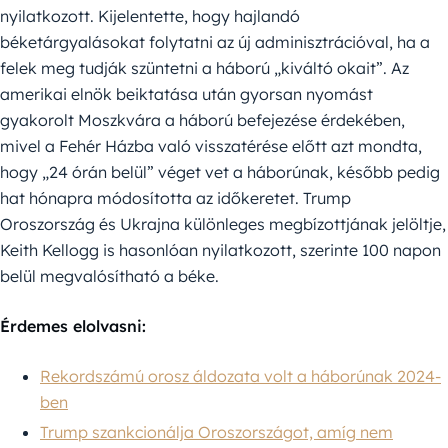
nyilatkozott. Kijelentette, hogy hajlandó
béketárgyalásokat folytatni az új adminisztrációval, ha a
felek meg tudják szüntetni a háború „kiváltó okait”. Az
amerikai elnök beiktatása után gyorsan nyomást
gyakorolt Moszkvára a háború befejezése érdekében,
mivel a Fehér Házba való visszatérése előtt azt mondta,
hogy „24 órán belül” véget vet a háborúnak, később pedig
hat hónapra módosította az időkeretet. Trump
Oroszország és Ukrajna különleges megbízottjának jelöltje,
Keith Kellogg is hasonlóan nyilatkozott, szerinte 100 napon
belül megvalósítható a béke.
Érdemes elolvasni:
Rekordszámú orosz áldozata volt a háborúnak 2024-
ben
Trump szankcionálja Oroszországot, amíg nem