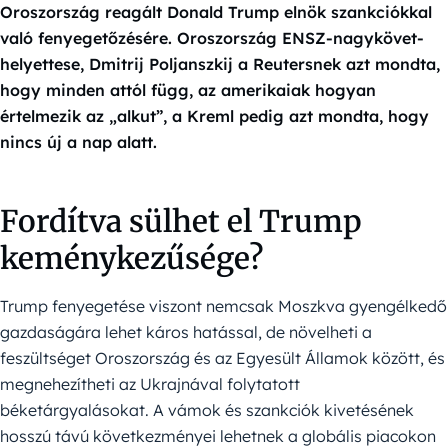
Oroszország reagált Donald Trump elnök szankciókkal
való fenyegetőzésére. Oroszország ENSZ-nagykövet-
helyettese, Dmitrij Poljanszkij a Reutersnek azt mondta,
hogy minden attól függ, az amerikaiak hogyan
értelmezik az „alkut”, a Kreml pedig azt mondta, hogy
nincs új a nap alatt.
Fordítva sülhet el Trump
keménykezűsége?
Trump fenyegetése viszont nemcsak Moszkva gyengélkedő
gazdaságára lehet káros hatással, de növelheti a
feszültséget Oroszország és az Egyesült Államok között, és
megnehezítheti az Ukrajnával folytatott
béketárgyalásokat. A vámok és szankciók kivetésének
hosszú távú következményei lehetnek a globális piacokon