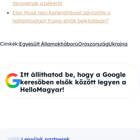
tárgyalnak a békéről
Elon Musk náci karlendítéssel üdvözölte a
hallgatóságot Trump elnök beiktatásán?
Címkék:
Egyesült Államok
háború
Oroszország
Ukrajna
Itt állíthatod be, hogy a Google
keresőben elsők között legyen a
HelloMagyar!
Legyünk partnerek