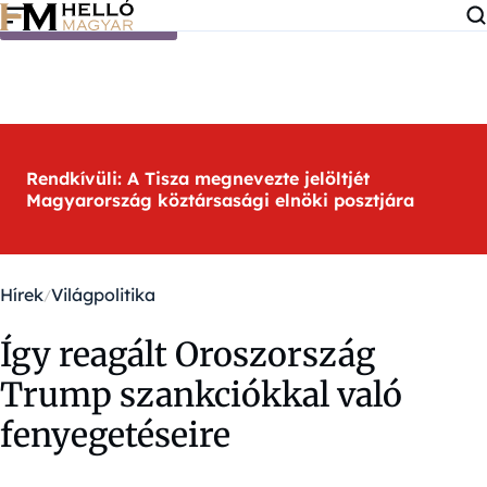
Ugrás a tartalomra
Rendkívüli: A Tisza megnevezte jelöltjét
Magyarország köztársasági elnöki posztjára
Hírek
Világpolitika
Így reagált Oroszország
Trump szankciókkal való
fenyegetéseire