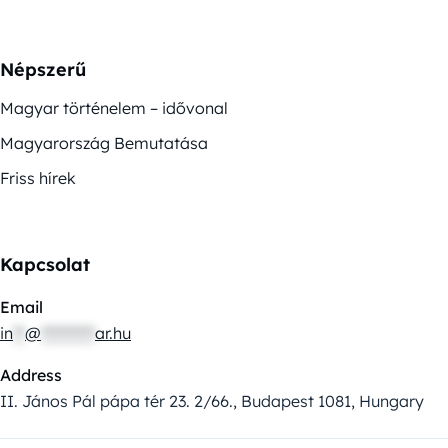
Népszerű
Magyar történelem – idővonal
Magyarország Bemutatása
Friss hírek
Kapcsolat
Email
in
**
@
*********
ar.hu
Address
II. János Pál pápa tér 23. 2/66., Budapest 1081, Hungary