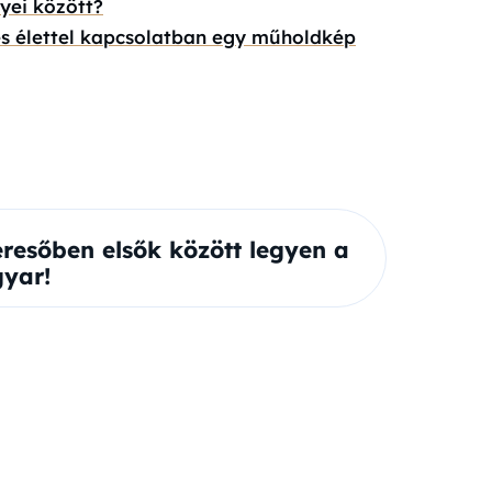
yei között?
 és élettel kapcsolatban egy műholdkép
eresőben elsők között legyen a
yar!