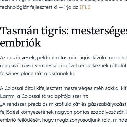
technológiát fejlesztett ki — írja az
IFLS
.
Tasmán tigris: mestersége
embriók
Az erszényesek, például a tasmán tigris, kiváló modell
rendkívül rövid vemhességi idővel rendelkeznek (által
felszínes placentát alakítanak ki.
A Colossal által kifejlesztett mesterséges méh sokkal k
Lamm, a Colossal társalapítója szerint:
„A rendszer precíziós mikrofluidikát és gázszabályozást
fejlődési környezetének nagyon pontos szabályozását. 
embrió fejlődését, hogy megbizonyosodjunk róla, minden