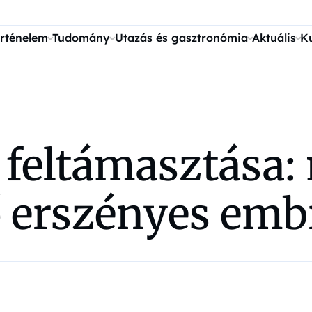
rténelem
Tudomány
Utazás és gasztronómia
Aktuális
K
 feltámasztása:
 erszényes emb