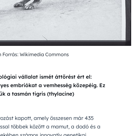
an Forrás: Wikimedia Commons
ógiai vállalat ismét áttörést ért el:
ényes embriókat a vemhesség közepéig. Ez
ük a tasmán tigris (thylacine)
írozást kapott, amely összesen már 435
lossal többek között a mamut, a dodó és a
rdekében számos innovatív genetikai