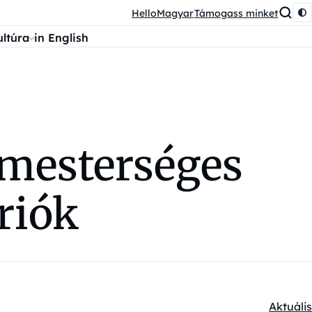
HelloMagyar
Támogass minket
ultúra
in English
 mesterséges
riók
Aktuális