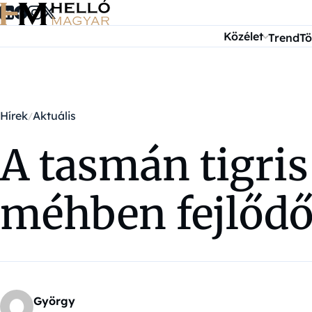
Ugrás a tartalomra
Közélet
Trend
Tö
Hírek
Aktuális
A tasmán tigris
méhben fejlődő
György