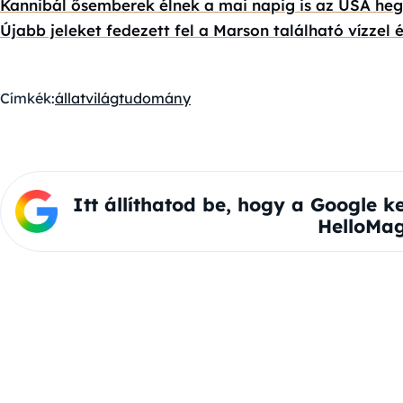
Kannibál ősemberek élnek a mai napig is az USA heg
Újabb jeleket fedezett fel a Marson található vízzel
Címkék:
állatvilág
tudomány
Itt állíthatod be, hogy a Google k
HelloMag