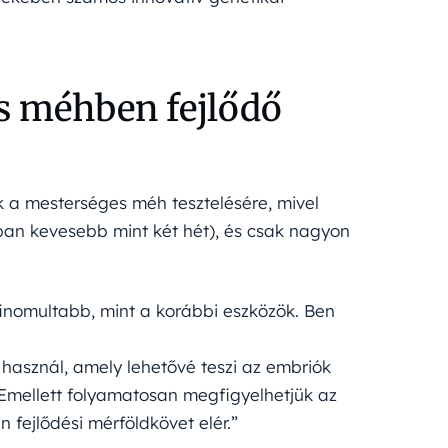
s méhben fejlődő
ek a mesterséges méh tesztelésére, mivel
ában kevesebb mint két hét), és csak nagyon
ifinomultabb, mint a korábbi eszközök. Ben
 használ, amely lehetővé teszi az embriók
Emellett folyamatosan megfigyelhetjük az
 fejlődési mérföldkövet elér.”