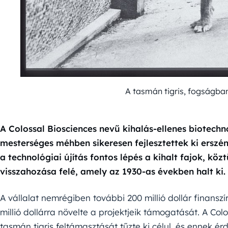
A tasmán tigris, fogságb
A Colossal Biosciences nevű kihalás-ellenes biotechnol
mesterséges méhben sikeresen fejlesztettek ki ersz
a technológiai újítás fontos lépés a kihalt fajok, közt
visszahozása felé, amely az 1930-as években halt ki.
A vállalat nemrégiben további 200 millió dollár finansz
millió dollárra növelte a projektjeik támogatását. A Co
tasmán tigris feltámasztását tűzte ki célul, és ennek é