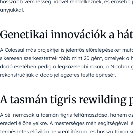
hosszabb vemhességi idővel rendelkeznek, és erősebb p
anyjukkal.
Genetikai innovációk a há
A Colossal más projektjei is jelentős előrelépéseket m
sikeresen szerkesztettek több mint 20 gént, amelyek a
dodó esetében pedig a legközelebbi rokon, a Nicobar
rekonstruálják a dodó jellegzetes testfelépítését.
A tasmán tigris rewilding
A cél nemcsak a tasmán tigris feltámasztása, hanem az,
eredeti élőhelyeikre. A mesterséges méh segítségével l
természetes élővilág helyreállítására, és hosszú távon