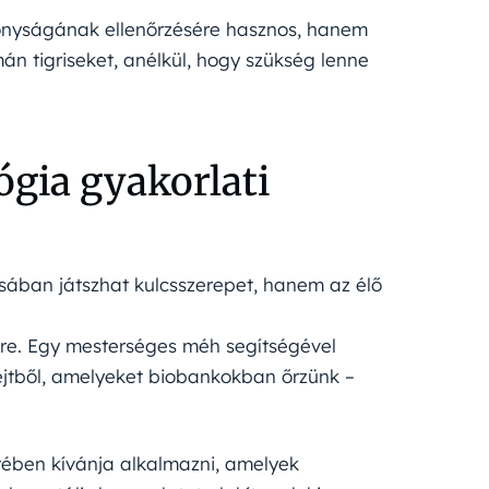
konyságának ellenőrzésére hasznos, hanem
n tigriseket, anélkül, hogy szükség lenne
ógia gyakorlati
sában játszhat kulcsszerepet, hanem az élő
ésre. Egy mesterséges méh segítségével
sejtből, amelyeket biobankokban őrzünk –
etében kívánja alkalmazni, amelyek