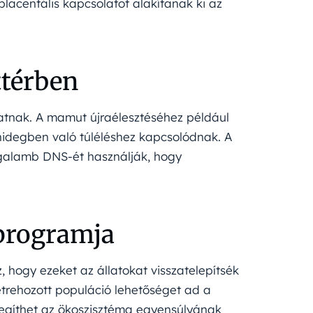
lacentális kapcsolatot alakítanak ki az
ttérben
utatnak. A mamut újraélesztéséhez például
 hidegben való túléléshez kapcsolódnak. A
 galamb DNS-ét használják, hogy
 programja
 hogy ezeket az állatokat visszatelepítsék
étrehozott populáció lehetőséget ad a
 segíthet az ökoszisztéma egyensúlyának