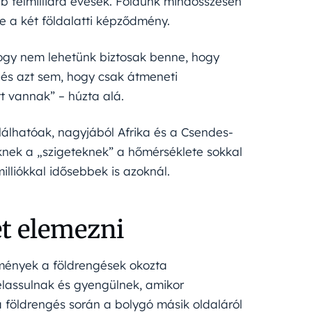
ább félmilliárd évesek. Földünk mindösszesen
e a két földalatti képződmény.
hogy nem lehetünk biztosak benne, hogy
 és azt sem, hogy csak átmeneti
tt vannak” – húzta alá.
lhatóak, nagyjából Afrika és a Csendes-
eknek a „szigeteknek” a hőmérséklete sokkal
lliókkal idősebbek is azoknál.
t elemezni
mények a földrengések okozta
elassulnak és gyengülnek, amikor
 földrengés során a bolygó másik oldaláról