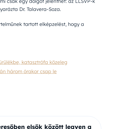
mi csak egy dolgot jelenthet: az LLSVP-k
yarázta Dr. Talavera-Soza.
telműnek tartott elképzelést, hogy a
ürülékbe, katasztrófa közeleg
tán három órakor csap le
eresőben elsők között legyen a