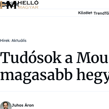
Ugrás a tartalomra
Közélet
Trend
Tö
Hírek
Aktuális
Tudósok a Moun
magasabb hegye
Juhos Áron