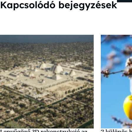
Kapcsolódó bejegyzések
Lenyűgöző 3D rekonstrukció az
7 különös 