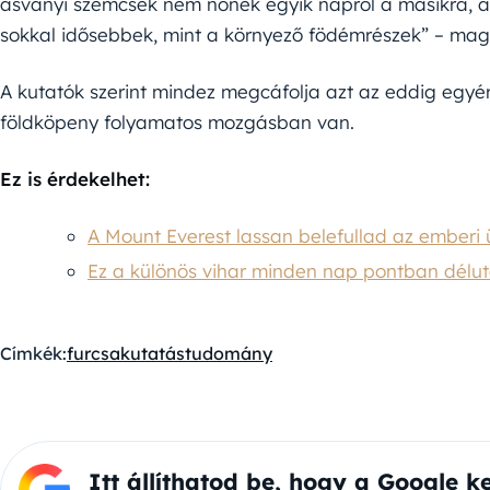
ásványi szemcsék nem nőnek egyik napról a másikra, a
sokkal idősebbek, mint a környező födémrészek” – mag
A kutatók szerint mindez megcáfolja azt az eddig egyér
földköpeny folyamatos mozgásban van.
Ez is érdekelhet:
A Mount Everest lassan belefullad az emberi 
Ez a különös vihar minden nap pontban délu
Címkék:
furcsa
kutatás
tudomány
Itt állíthatod be, hogy a Google k