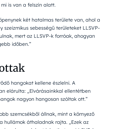
i is van a felszín alatt.
köpenynek két hatalmas területe van, ahol a
ny szeizmikus sebességű területeket LLSVP-
assulnak, mert az LLSVP-k forróak, ahogyan
gebb időben.”
ottak
ődő hangokat kellene észlelni. A
n elárulta: „Elvárásainkkal ellentétben
 hangok nagyon hangosan szóltak ott.”
obb szemcsékből állnak, mint a környező
 a hullámok áthaladnak rajta. „Ezek az