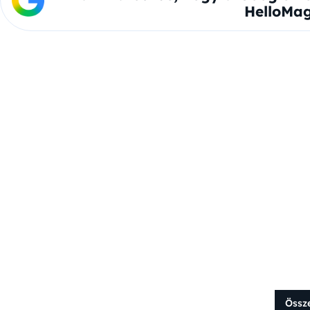
HelloMag
Össz