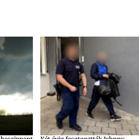
 beszippant
Két évig fosztogatták Johnny