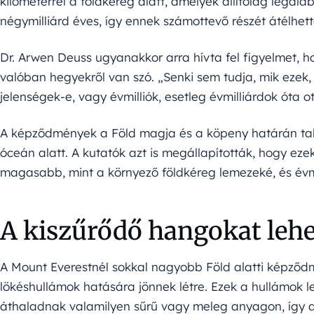
kilométerrel a földkéreg alatt, amelyek állítólag legal
négymilliárd éves, így ennek számottevő részét átélhett
Dr. Arwen Deuss ugyanakkor arra hívta fel figyelmet, 
valóban hegyekről van szó. „Senki sem tudja, mik ezek,
jelenségek-e, vagy évmilliók, esetleg évmilliárdok óta o
A képződmények a Föld magja és a köpeny határán talá
óceán alatt. A kutatók azt is megállapították, hogy ez
magasabb, mint a környező földkéreg lemezeké, és évmi
A kiszűrődő hangokat lehe
A Mount Everestnél sokkal nagyobb Föld alatti képződ
lökéshullámok hatására jönnek létre. Ezek a hullámok l
áthaladnak valamilyen sűrű vagy meleg anyagon, így a