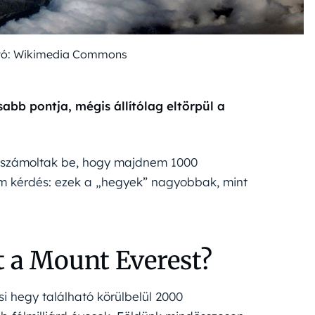
otó: Wikimedia Commons
bb pontja, mégis állítólag eltörpül a
ól számoltak be, hogy majdnem 1000
m kérdés: ezek a „hegyek” nagyobbak, mint
 a Mount Everest?
si hegy található körülbelül 2000