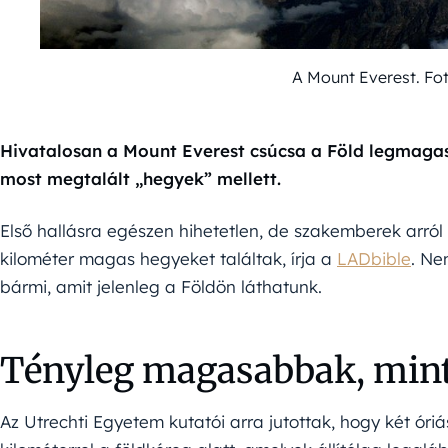
A Mount Everest. F
Hivatalosan a Mount Everest csúcsa a Föld legmagasa
most megtalált „hegyek” mellett.
Első hallásra egészen hihetetlen, de szakemberek arr
kilométer magas hegyeket találtak, írja a
LADbible
. Ne
bármi, amit jelenleg a Földön láthatunk.
Tényleg magasabbak, mint
Az Utrechti Egyetem kutatói arra jutottak, hogy két óriá