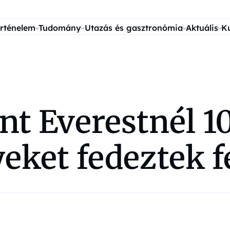
rténelem
Tudomány
Utazás és gasztronómia
Aktuális
K
t Everestnél 1
ket fedeztek fe