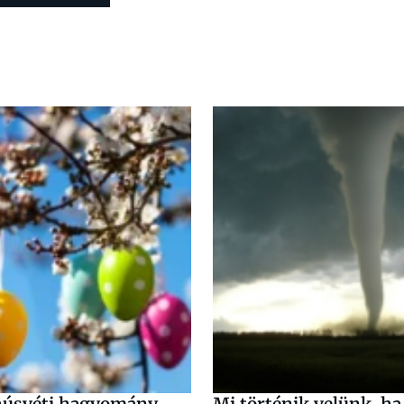
húsvéti hagyomány
Mi történik velünk, ha