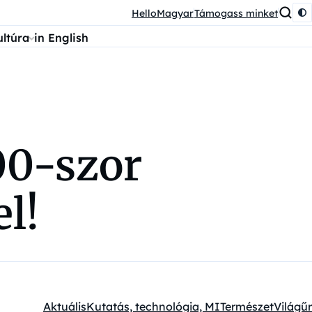
HelloMagyar
Támogass minket
ultúra
in English
00-szor
l!
Aktuális
Kutatás, technológia, MI
Természet
Világűr