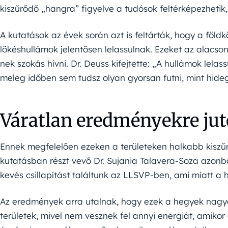
kiszűrődő „hangra” figyelve a tudósok feltérképezhetik, m
A kutatások az évek során azt is feltárták, hogy a föld
lökéshullámok jelentősen lelassulnak. Ezeket az alacso
nek szokás hívni. Dr. Deuss kifejtette: „A hullámok lel
meleg időben sem tudsz olyan gyorsan futni, mint hide
Váratlan eredményekre jut
Ennek megfelelően ezeken a területeken halkabb kiszűr
kutatásban részt vevő Dr. Sujania Talavera-Soza azonba
kevés csillapítást találtunk az LLSVP-ben, ami miatt a
Az eredmények arra utalnak, hogy ezek a hegyek nagy
területek, mivel nem vesznek fel annyi energiát, amikor