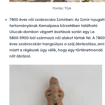
Forrás: TGA
7800 éves női szobrocska Izmirben:
Az Izmir nyugati
tartományának Kemalpasa körzetében található
Ulucak-dombon
végzett ásatások során egy i.e.
5800-5900-ból származó női alakot tártak fel. A 7800
éves szobrocskán hangsúlyos a száj ábrázolása, ami
miatt a régészek úgy vélik, hogy egy történetmondó
nőt ábrázol.