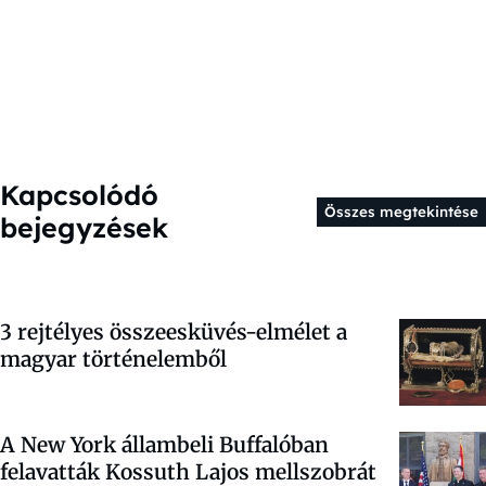
Kapcsolódó
Összes megtekintése
bejegyzések
3 rejtélyes összeesküvés-elmélet a
magyar történelemből
A New York állambeli Buffalóban
felavatták Kossuth Lajos mellszobrát