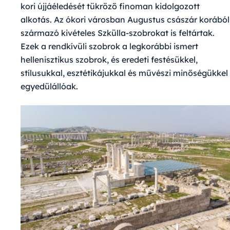
kori újjáéledését tükröző finoman kidolgozott
alkotás. Az ókori városban Augustus császár korából
származó kivételes Szkülla-szobrokat is feltártak.
Ezek a rendkívüli szobrok a legkorábbi ismert
hellenisztikus szobrok, és eredeti festésükkel,
stílusukkal, esztétikájukkal és művészi minőségükkel
egyedülállóak.