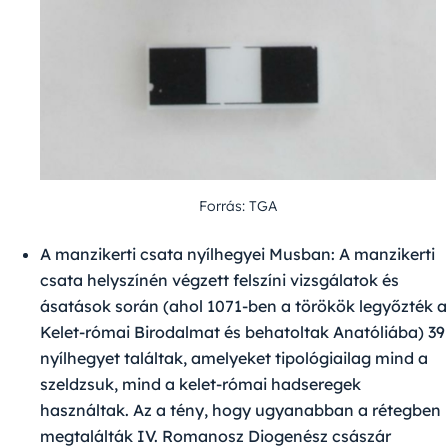
Forrás: TGA
A manzikerti csata nyílhegyei Musban:
A manzikerti
csata helyszínén végzett felszíni vizsgálatok és
ásatások során (ahol 1071-ben a törökök legyőzték a
Kelet-római Birodalmat és behatoltak Anatóliába) 39
nyílhegyet találtak, amelyeket tipológiailag mind a
szeldzsuk, mind a kelet-római hadseregek
használtak. Az a tény, hogy ugyanabban a rétegben
megtalálták IV. Romanosz Diogenész császár