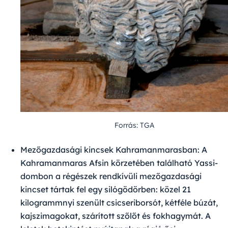
Forrás: TGA
Mezőgazdasági kincsek Kahramanmarasban:
A
Kahramanmaras Afsin körzetében található Yassi-
dombon a régészek rendkívüli mezőgazdasági
kincset tártak fel egy silógödörben: közel 21
kilogrammnyi szenült csicseriborsót, kétféle búzát,
kajszimagokat, szárított szőlőt és fokhagymát. A