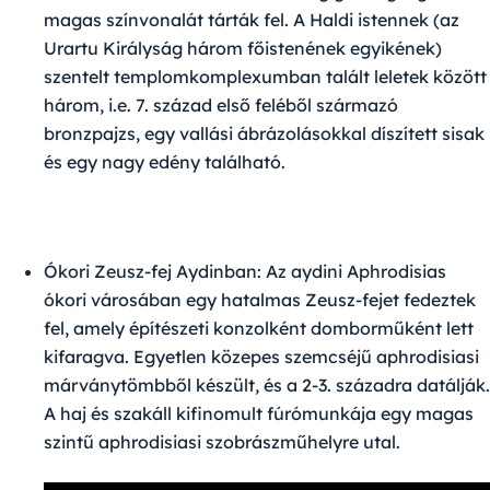
magas színvonalát tárták fel. A Haldi istennek (az
Urartu Királyság három főistenének egyikének)
szentelt templomkomplexumban talált leletek között
három, i.e. 7. század első feléből származó
bronzpajzs, egy vallási ábrázolásokkal díszített sisak
és egy nagy edény található.
Ókori Zeusz-fej Aydinban:
Az aydini Aphrodisias
ókori városában egy hatalmas Zeusz-fejet fedeztek
fel, amely építészeti konzolként domborműként lett
kifaragva. Egyetlen közepes szemcséjű aphrodisiasi
márványtömbből készült, és a 2-3. századra datálják.
A haj és szakáll kifinomult fúrómunkája egy magas
szintű aphrodisiasi szobrászműhelyre utal.