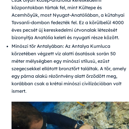
csak olyan közép-anatóliai kereskedelmi
központokban tártak fel, mint Kültepe és
Acemhöyük, most Nyugat-Anatóliában, a kütahyai
Tavsanli-dombon fedezték fel. Ez a körülbelül 4000
éves pecsét új kereskedelmi útvonalak létezését
bizonyítja Anatólia keleti és nyugati része között.
Minószi tőr Antalyában
: Az Antalya Kumluca
körzetében végzett víz alatti ásatások során 50
méter mélységben egy minószi stílusú, ezüst
szegecsekkel ellátott bronztőrt találtak. A tőr, amely
egy párna alakú rézöntvény alatt őrződött meg,
korábban csak a krétai minószi civilizációban volt
ismert.