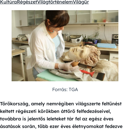
Kultúra
Régészet
Világtörténelem
Világűr
Kategóriák:
Forrás: TGA
Törökország, amely nemrégiben világszerte feltűnést
keltett régészeti körökben áttörő felfedezéseivel,
továbbra is jelentős leleteket tár fel az egész éves
ásatások során, több ezer éves életnyomokat fedezve