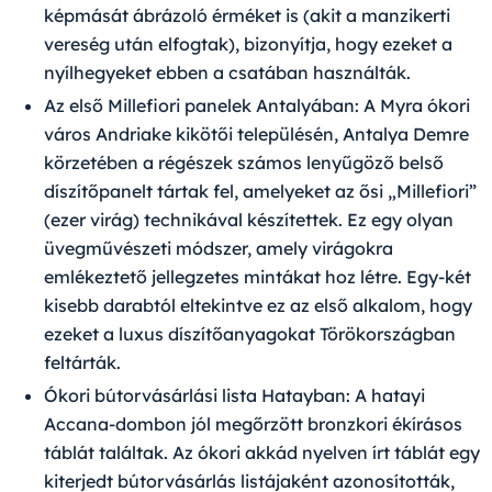
képmását ábrázoló érméket is (akit a manzikerti
vereség után elfogtak), bizonyítja, hogy ezeket a
nyílhegyeket ebben a csatában használták.
Az első Millefiori panelek Antalyában:
A Myra ókori
város Andriake kikötői településén, Antalya Demre
körzetében a régészek számos lenyűgöző belső
díszítőpanelt tártak fel, amelyeket az ősi „Millefiori”
(ezer virág) technikával készítettek. Ez egy olyan
üvegművészeti módszer, amely virágokra
emlékeztető jellegzetes mintákat hoz létre. Egy-két
kisebb darabtól eltekintve ez az első alkalom, hogy
ezeket a luxus díszítőanyagokat Törökországban
feltárták.
Ókori bútorvásárlási lista Hatayban:
A hatayi
Accana-dombon jól megőrzött bronzkori ékírásos
táblát találtak. Az ókori akkád nyelven írt táblát egy
kiterjedt bútorvásárlás listájaként azonosították,