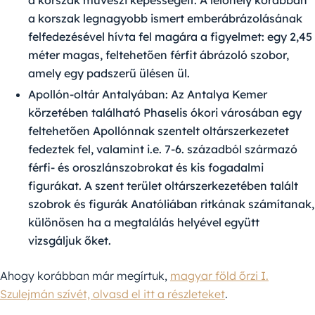
a korszak művészi képességeit. A lelőhely korábban
a korszak legnagyobb ismert emberábrázolásának
felfedezésével hívta fel magára a figyelmet: egy 2,45
méter magas, feltehetően férfit ábrázoló szobor,
amely egy padszerű ülésen ül.
Apollón-oltár Antalyában:
Az Antalya Kemer
körzetében található Phaselis ókori városában egy
feltehetően Apollónnak szentelt oltárszerkezetet
fedeztek fel, valamint i.e. 7-6. századból származó
férfi- és oroszlánszobrokat és kis fogadalmi
figurákat. A szent terület oltárszerkezetében talált
szobrok és figurák Anatóliában ritkának számítanak,
különösen ha a megtalálás helyével együtt
vizsgáljuk őket.
Ahogy korábban már megírtuk,
magyar föld őrzi I.
Szulejmán szívét, olvasd el itt a részleteket
.