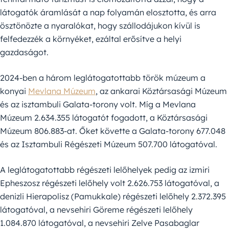
látogatók áramlását a nap folyamán elosztotta, és arra
ösztönözte a nyaralókat, hogy szállodájukon kívül is
felfedezzék a környéket, ezáltal erősítve a helyi
gazdaságot.
2024-ben a három leglátogatottabb török múzeum a
konyai
Mevlana Múzeum
, az ankarai Köztársasági Múzeum
és az isztambuli Galata-torony volt. Míg a Mevlana
Múzeum 2.634.355 látogatót fogadott, a Köztársasági
Múzeum 806.883-at. Őket követte a Galata-torony 677.048
és az Isztambuli Régészeti Múzeum 507.700 látogatóval.
A leglátogatottabb régészeti lelőhelyek pedig az izmiri
Epheszosz régészeti lelőhely volt 2.626.753 látogatóval, a
denizli Hierapolisz (Pamukkale) régészeti lelőhely 2.372.395
látogatóval, a nevsehiri Göreme régészeti lelőhely
1.084.870 látogatóval, a nevsehiri Zelve Pasabaglar