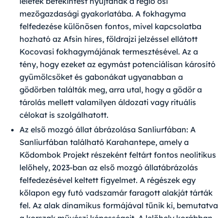
leletek betekintést nyújtanak a régió ősi
mezőgazdasági gyakorlatába. A fokhagyma
felfedezése különösen fontos, mivel kapcsolatba
hozható az Afsin híres, földrajzi jelzéssel ellátott
Kocovasi fokhagymájának termesztésével. Az a
tény, hogy ezeket az egymást potenciálisan károsító
gyümölcsöket és gabonákat ugyanabban a
gödörben találták meg, arra utal, hogy a gödör a
tárolás mellett valamilyen áldozati vagy rituális
célokat is szolgálhatott.
Az első mozgó állat ábrázolása Sanliurfában:
A
Sanliurfában található Karahantepe, amely a
Kődombok Projekt részeként feltárt fontos neolitikus
lelőhely, 2023-ban az első mozgó állatábrázolás
felfedezésével keltett figyelmet. A régészek egy
kőlapon egy futó vadszamár faragott alakját tárták
fel. Az alak dinamikus formájával tűnik ki, bemutatva