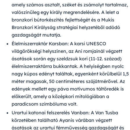
amely számos asztalt, széket és zsámolyt tartalmaz,
valószínűleg egy király megrendelésére. A lelet a
bronzkori bútorkészítés fejlettségét és a Mukis
Bronzkori Királyság stratégiai helyzetéből adódó
gazdagságát mutatja.
Élelmiszerraktár Karsban:
A karsi UNESCO
világörökségi helyszínen, az Ani romjainál végzett
ásatások során egy szeldzsuk kori (11-12. század)
élelmiszerraktárra bukkantak. A helyiségben nyolc
nagy kúpos edényt találtak, egyenként körülbelül 1,5
méter magasak, 50 centiméteres szájátmérővel. Az
edények mellett egy páva motívumos táltöredék is
előkerült, amely a középkori mitológiában a
paradicsom szimbóluma volt.
Urartui katonai felszerelés Vanban:
A Van Tusba
körzetében található Ayanis várában végzett
ásatások az urartui fémművesség gazdagságát és