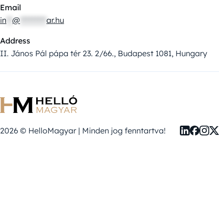
Email
in
**
@
*********
ar.hu
Address
II. János Pál pápa tér 23. 2/66., Budapest 1081, Hungary
2026 © HelloMagyar | Minden jog fenntartva!