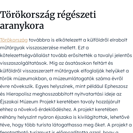
Törökország régészeti
aranykora
Törökország
továbbra is elkötelezett a külföldről elrabolt
műtárgyak visszaszerzése mellett. Ezt a
kötelezettségvállalást tovább erősítették a tavalyi jelentős
visszaszolgáltatások. Míg az ásatásokon feltárt és
külföldről visszaszerzett műtárgyak elfoglalják helyüket a
török múzeumokban, a múzeumlátogatók száma évről
évre növekszik. Egyes helyszínek, mint például Epheszosz
és Hierapolisz meghosszabbított nyitvatartási ideje az
Éjszakai Múzeum Projekt keretében tavaly hozzájárult
ehhez a növekvő érdeklődéshez. A projekt keretében
néhány helyszínt nyáron éjszaka is kivilágítottak, lehetővé
téve, hogy több turista látogathassa meg őket. A projekt a
fenntartható turizmust is előmozdította azzal, hogy a