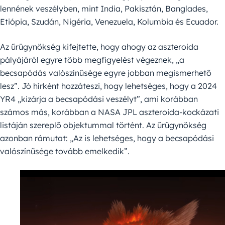
lennének veszélyben, mint India, Pakisztán, Banglades,
Etiópia, Szudán, Nigéria, Venezuela, Kolumbia és Ecuador.
Az űrügynökség kifejtette, hogy ahogy az aszteroida
pályájáról egyre több megfigyelést végeznek, „a
becsapódás valószínűsége egyre jobban megismerhető
lesz”. Jó hírként hozzáteszi, hogy lehetséges, hogy a 2024
YR4 „kizárja a becsapódási veszélyt”, ami korábban
számos más, korábban a NASA JPL aszteroida-kockázati
listáján szereplő objektummal történt. Az űrügynökség
azonban rámutat: „Az is lehetséges, hogy a becsapódási
valószínűsége tovább emelkedik”.