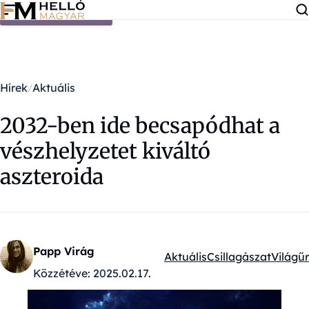
Ugrás a tartalomra
Hírek
Aktuális
2032-ben ide becsapódhat a
vészhelyzetet kiváltó
aszteroida
Papp Virág
Aktuális
Csillagászat
Világűr
Kategóriák:
Közzétéve:
2025.02.17.