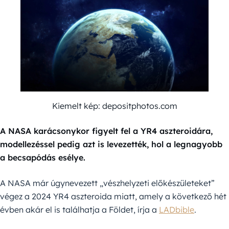
Kiemelt kép: depositphotos.com
A NASA karácsonykor figyelt fel a YR4 aszteroidára,
modellezéssel pedig azt is levezették, hol a legnagyobb
a becsapódás esélye.
A NASA már úgynevezett „vészhelyzeti előkészületeket”
végez a 2024 YR4 aszteroida miatt, amely a következő hét
évben akár el is találhatja a Földet, írja a
LADbible
.