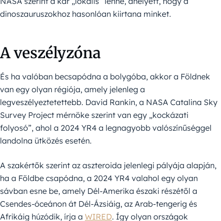
NASA szerint a kár „lokális” lenne, ahelyett, hogy a
dinoszauruszokhoz hasonlóan kiirtana minket.
A veszélyzóna
És ha valóban becsapódna a bolygóba, akkor a Földnek
van egy olyan régiója, amely jelenleg a
legveszélyeztetettebb. David Rankin, a NASA Catalina Sky
Survey Project mérnöke szerint van egy „kockázati
folyosó”, ahol a 2024 YR4 a legnagyobb valószínűséggel
landolna ütközés esetén.
A szakértők szerint az aszteroida jelenlegi pályája alapján,
ha a Földbe csapódna, a 2024 YR4 valahol egy olyan
sávban esne be, amely Dél-Amerika északi részétől a
Csendes-óceánon át Dél-Ázsiáig, az Arab-tengerig és
Afrikáig húzódik, írja a
WIRED
. Így olyan országok