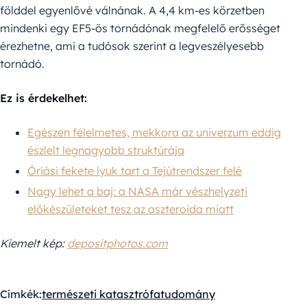
földdel egyenlővé válnának. A 4,4 km-es körzetben
mindenki egy EF5-ös tornádónak megfelelő erősséget
érezhetne, ami a tudósok szerint a legveszélyesebb
tornádó.
Ez is érdekelhet:
Egészen félelmetes, mekkora az univerzum eddig
észlelt legnagyobb struktúrája
Óriási fekete lyuk tart a Tejútrendszer felé
Nagy lehet a baj: a NASA már vészhelyzeti
előkészületeket tesz az aszteroida miatt
Kiemelt kép:
depositphotos.com
Címkék:
természeti katasztrófa
tudomány