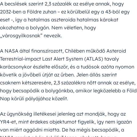
A becslések szerint 2,3 százalék az esélye annak, hogy
2032-ben a Földre zuhan – ez körülbelül egy a 43-ból egy
eset -, így a hatalmas aszteroida hatalmas károkat
okozhatna a bolygón. Nem véletlen, hogy
„városgyilkosnak” nevezik.
A NASA által finanszírozott, Chilében működő Asteroid
Terrestrial-impact Last Alert System (ATLAS) tavaly
karácsonykor észlelte először, és a tudósok azóta nyomon
követik a jövőbeli útját az űrben. Jelen állás szerint
csaknem kétszeresére, 2,3 százalékra nőtt annak az esélye,
hogy becsapódik a bolygónkba, amikor legközelebb a Föld
Nap körüli pályájához közelít.
Az ügynökség illetékesei jelenleg azt mondják, hogy az
YR4-et, mint érdekes objektumot figyelik, így nem igazán
van miért aggódni miatta. De ha mégis becsapódik, a