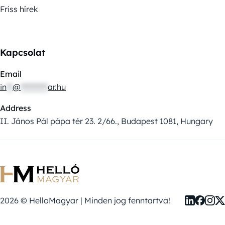
Friss hírek
Kapcsolat
Email
in
**
@
*********
ar.hu
Address
II. János Pál pápa tér 23. 2/66., Budapest 1081, Hungary
2026 © HelloMagyar | Minden jog fenntartva!