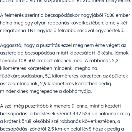
hozna létre a város központjában. Ez 210 méter mély lenne.
A felmérés szerint a becsapódáskor nagyjából 7688 ember
halna meg egy olyan robbanás következtében, amely két
megatonna TNT egyidejű felrobbanásával egyenértékű.
Aggasztó, hogy a pusztítás ezzel még nem érne véget: az
aszteroida becsapódása miatt kibocsátott lökéshullámok
további 108 503 embert ölnének meg. A robbanás 2,2
kilométeres körzetében mindenki meghalna
tüdőkárosodásban, 5,1 kilométeres körzetben az épületek
összeomlanának, 2,9 kilométeres körzetben pedig
mindenkinek megrepedne a dobhártyája.
A szél még pusztítóbb kimenetelű lenne, mint a kezdeti
becsapódás: a becslések szerint 442 523-an halnának meg
a kráter körüli későbbi szélrobbanás következtében, a
becsapódási zónától 2,5 km-en belül lévő házak pedig a