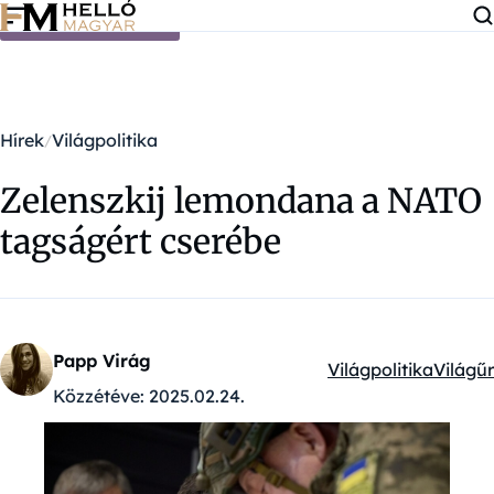
Ugrás a tartalomra
Hírek
Világpolitika
Zelenszkij lemondana a NATO
tagságért cserébe
Papp Virág
Világpolitika
Világűr
Kategóriák:
Közzétéve:
2025.02.24.