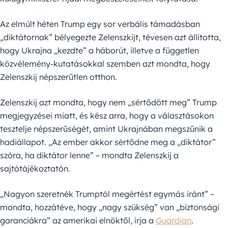
Az elmúlt héten Trump egy sor verbális támadásban
„diktátornak” bélyegezte Zelenszkijt, tévesen azt állította,
hogy Ukrajna „kezdte” a háborút, illetve a független
közvélemény-kutatásokkal szemben azt mondta, hogy
Zelenszkij népszerűtlen otthon.
Zelenszkij azt mondta, hogy nem „sértődött meg” Trump
megjegyzései miatt, és kész arra, hogy a választásokon
tesztelje népszerűségét, amint Ukrajnában megszűnik a
hadiállapot. „Az ember akkor sértődne meg a „diktátor”
szóra, ha diktátor lenne” – mondta Zelenszkij a
sajtótájékoztatón.
„Nagyon szeretnék Trumptól megértést egymás iránt” –
mondta, hozzátéve, hogy „nagy szükség” van „biztonsági
garanciákra” az amerikai elnöktől, írja a
Guardian
.