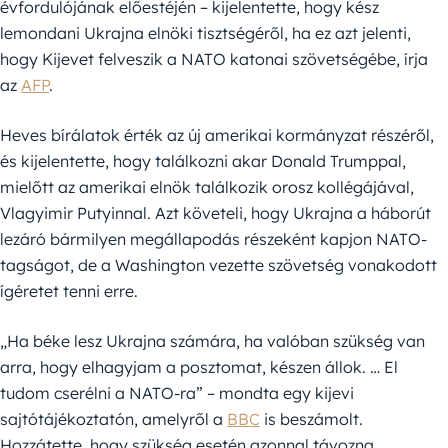
évfordulójának előestéjén – kijelentette, hogy kész
lemondani Ukrajna elnöki tisztségéről, ha ez azt jelenti,
hogy Kijevet felveszik a NATO katonai szövetségébe, írja
az
AFP
.
Heves bírálatok érték az új amerikai kormányzat részéről,
és kijelentette, hogy találkozni akar Donald Trumppal,
mielőtt az amerikai elnök találkozik orosz kollégájával,
Vlagyimir Putyinnal. Azt követeli, hogy Ukrajna a háborút
lezáró bármilyen megállapodás részeként kapjon NATO-
tagságot, de a Washington vezette szövetség vonakodott
ígéretet tenni erre.
„Ha béke lesz Ukrajna számára, ha valóban szükség van
arra, hogy elhagyjam a posztomat, készen állok. … El
tudom cserélni a NATO-ra” – mondta egy kijevi
sajtótájékoztatón, amelyről a
BBC
is beszámolt.
Hozzátette, hogy szükség esetén azonnal távozna.