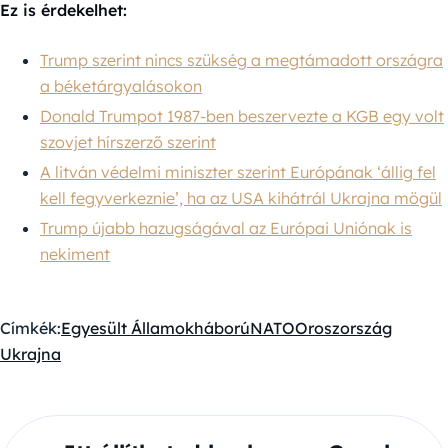
Ez is érdekelhet:
Trump szerint nincs szükség a megtámadott országra
a béketárgyalásokon
Donald Trumpot 1987-ben beszervezte a KGB egy volt
szovjet hírszerző szerint
A litván védelmi miniszter szerint Európának ‘állig fel
kell fegyverkeznie’, ha az USA kihátrál Ukrajna mögül
Trump újabb hazugságával az Európai Uniónak is
nekiment
Címkék:
Egyesült Államok
háború
NATO
Oroszország
Ukrajna