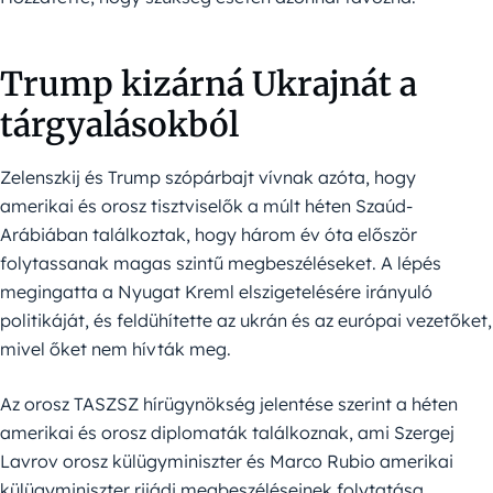
Trump kizárná Ukrajnát a
tárgyalásokból
Zelenszkij és Trump szópárbajt vívnak azóta, hogy
amerikai és orosz tisztviselők a múlt héten Szaúd-
Arábiában találkoztak, hogy három év óta először
folytassanak magas szintű megbeszéléseket. A lépés
megingatta a Nyugat Kreml elszigetelésére irányuló
politikáját, és feldühítette az ukrán és az európai vezetőket,
mivel őket nem hívták meg.
Az orosz TASZSZ hírügynökség jelentése szerint a héten
amerikai és orosz diplomaták találkoznak, ami Szergej
Lavrov orosz külügyminiszter és Marco Rubio amerikai
külügyminiszter rijádi megbeszéléseinek folytatása.