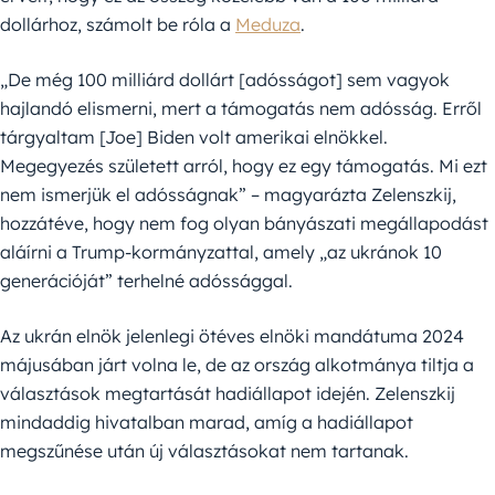
dollárhoz, számolt be róla a
Meduza
.
„De még 100 milliárd dollárt [adósságot] sem vagyok
hajlandó elismerni, mert a támogatás nem adósság. Erről
tárgyaltam [Joe] Biden volt amerikai elnökkel.
Megegyezés született arról, hogy ez egy támogatás. Mi ezt
nem ismerjük el adósságnak” – magyarázta Zelenszkij,
hozzátéve, hogy nem fog olyan bányászati megállapodást
aláírni a Trump-kormányzattal, amely „az ukránok 10
generációját” terhelné adóssággal.
Az ukrán elnök jelenlegi ötéves elnöki mandátuma 2024
májusában járt volna le, de az ország alkotmánya tiltja a
választások megtartását hadiállapot idején. Zelenszkij
mindaddig hivatalban marad, amíg a hadiállapot
megszűnése után új választásokat nem tartanak.