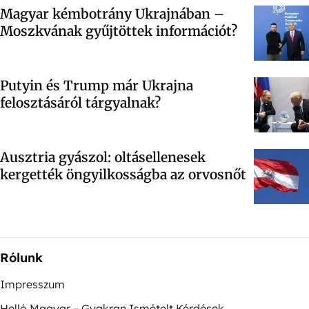
Magyar kémbotrány Ukrajnában –
Moszkvának gyűjtöttek információt?
Putyin és Trump már Ukrajna
felosztásáról tárgyalnak?
Ausztria gyászol: oltásellenesek
kergették öngyilkosságba az orvosnőt
Rólunk
Impresszum
Helló Magyar – Gyakran Ismételt Kérdések