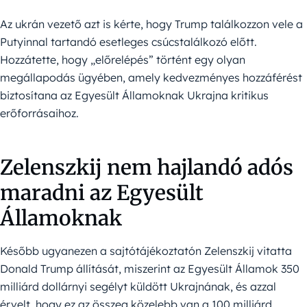
Az ukrán vezető azt is kérte, hogy Trump találkozzon vele a
Putyinnal tartandó esetleges csúcstalálkozó előtt.
Hozzátette, hogy „előrelépés” történt egy olyan
megállapodás ügyében, amely kedvezményes hozzáférést
biztosítana az Egyesült Államoknak Ukrajna kritikus
erőforrásaihoz.
Zelenszkij nem hajlandó adós
maradni az Egyesült
Államoknak
Később ugyanezen a sajtótájékoztatón Zelenszkij vitatta
Donald Trump állítását, miszerint az Egyesült Államok 350
milliárd dollárnyi segélyt küldött Ukrajnának, és azzal
érvelt, hogy ez az összeg közelebb van a 100 milliárd