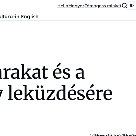
HelloMagyar
Támogass minket
ultúra
in English
rakat és a
ny leküzdésére