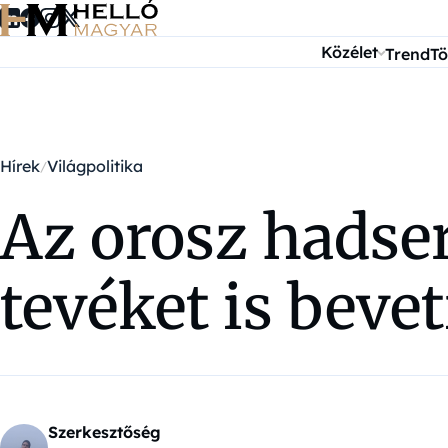
Ugrás a tartalomra
Közélet
Trend
Tö
Hírek
Világpolitika
Az orosz hadse
tevéket is beve
Szerkesztőség