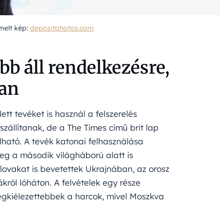
emelt kép:
depositphotos.com
b áll rendelkezésre,
van
ett tevéket is használ a felszerelés
szállítanak, de a The Times című brit lap
lható. A tevék katonai felhasználása
eg a második világháború alatt is
lovakat is bevetettek Ukrajnában, az orosz
król lóháton. A felvételek egy része
 legkiélezettebbek a harcok, mivel Moszkva