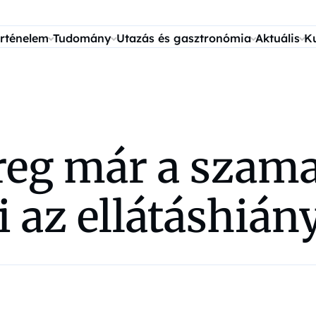
rténelem
Tudomány
Utazás és gasztronómia
Aktuális
K
reg már a szama
ti az ellátáshiá