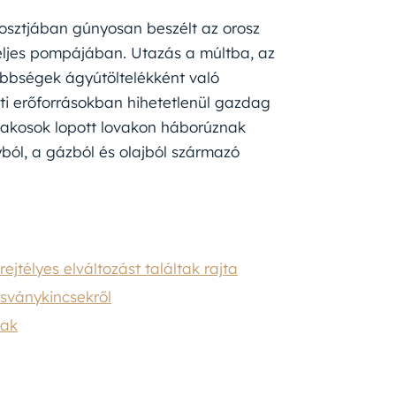
osztjában gúnyosan beszélt az orosz
eljes pompájában. Utazás a múltba, az
ebbségek ágyútöltelékként való
ti erőforrásokban hihetetlenül gazdag
lakosok lopott lovakon háborúznak
ól, a gázból és olajból származó
télyes elváltozást találtak rajta
sványkincsekről
nak