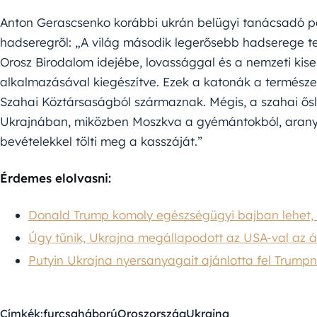
Anton Gerascsenko korábbi ukrán belügyi tanácsadó p
hadseregről: „A világ második legerősebb hadserege t
Orosz Birodalom idejébe, lovassággal és a nemzeti kis
alkalmazásával kiegészítve. Ezek a katonák a természe
Szahai Köztársaságból származnak. Mégis, a szahai ős
Ukrajnában, miközben Moszkva a gyémántokból, aranyb
bevételekkel tölti meg a kasszáját.”
Érdemes elolvasni:
Donald Trump komoly egészségügyi bajban lehet, rej
Úgy tűnik, Ukrajna megállapodott az USA-val az á
Putyin Ukrajna nyersanyagait ajánlotta fel Trump
Címkék:
furcsa
háború
Oroszország
Ukrajna