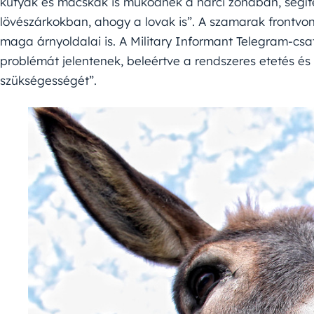
kutyák és macskák is működnek a harci zónában, segít
lövészárkokban, ahogy a lovak is”. A szamarak front
maga árnyoldalai is. A Military Informant Telegram-csat
problémát jelentenek, beleértve a rendszeres etetés és a
szükségességét”.