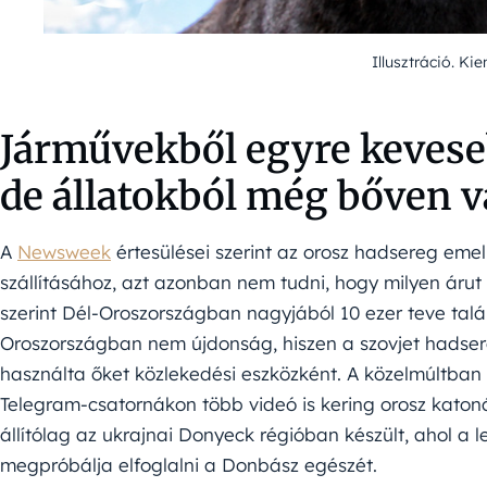
Illusztráció. Ki
Járművekből egyre keveseb
de állatokból még bőven 
A
Newsweek
értesülései szerint az orosz hadsereg emell
szállításához, azt azonban nem tudni, hogy milyen árut 
szerint Dél-Oroszországban nagyjából 10 ezer teve talá
Oroszországban nem újdonság, hiszen a szovjet hadser
használta őket közlekedési eszközként. A közelmúltban 
Telegram-csatornákon több videó is kering orosz katoná
állítólag az ukrajnai Donyeck régióban készült, ahol a
megpróbálja elfoglalni a Donbász egészét.