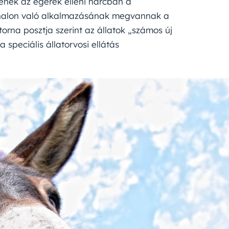
enek az egerek elleni harcban a
vonalon való alkalmazásának megvannak a
orna posztja szerint az állatok „számos új
 speciális állatorvosi ellátás