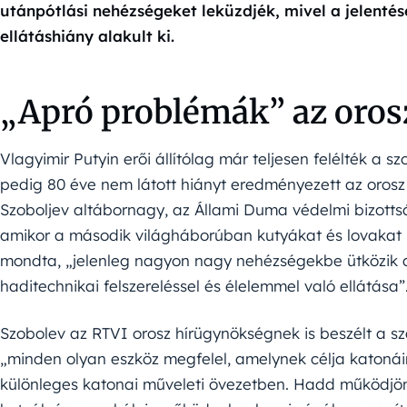
utánpótlási nehézségeket leküzdjék, mivel a jelentés
ellátáshiány alakult ki.
„Apró problémák” az oro
Vlagyimir Putyin erői állítólag már teljesen felélték a sz
pedig 80 éve nem látott hiányt eredményezett az orosz 
Szoboljev altábornagy, az Állami Duma védelmi bizottsá
amikor a második világháborúban kutyákat és lovakat ha
mondta, „jelenleg nagyon nagy nehézségekbe ütközik a
haditechnikai felszereléssel és élelemmel való ellátása”
Szobolev az RTVI orosz hírügynökségnek is beszélt a s
„minden olyan eszköz megfelel, amelynek célja katonáin
különleges katonai műveleti övezetben. Hadd működjön