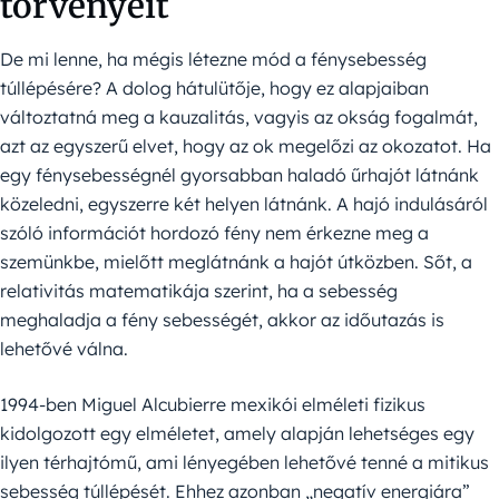
törvényeit
De mi lenne, ha mégis létezne mód a fénysebesség
túllépésére? A dolog hátulütője, hogy ez alapjaiban
változtatná meg a kauzalitás, vagyis az okság fogalmát,
azt az egyszerű elvet, hogy az ok megelőzi az okozatot. Ha
egy fénysebességnél gyorsabban haladó űrhajót látnánk
közeledni, egyszerre két helyen látnánk. A hajó indulásáról
szóló információt hordozó fény nem érkezne meg a
szemünkbe, mielőtt meglátnánk a hajót útközben. Sőt, a
relativitás matematikája szerint, ha a sebesség
meghaladja a fény sebességét, akkor az időutazás is
lehetővé válna.
1994-ben Miguel Alcubierre mexikói elméleti fizikus
kidolgozott egy elméletet, amely alapján lehetséges egy
ilyen térhajtómű, ami lényegében lehetővé tenné a mitikus
sebesség túllépését. Ehhez azonban „negatív energiára”