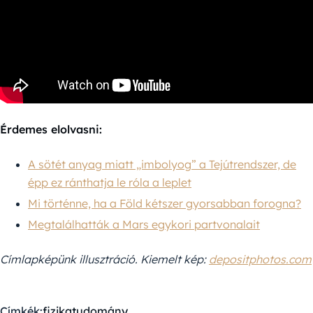
Érdemes elolvasni:
A sötét anyag miatt „imbolyog” a Tejútrendszer, de
épp ez ránthatja le róla a leplet
Mi történne, ha a Föld kétszer gyorsabban forogna?
Megtalálhatták a Mars egykori partvonalait
Címlapképünk illusztráció. Kiemelt kép:
depositphotos.com
Címkék:
fizika
tudomány