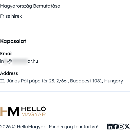
Magyarország Bemutatása
Friss hírek
Kapcsolat
Email
in
**
@
*********
ar.hu
Address
II. János Pál pápa tér 23. 2/66., Budapest 1081, Hungary
2026 © HelloMagyar | Minden jog fenntartva!