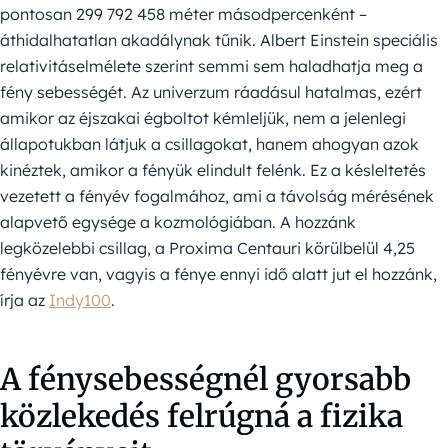
pontosan 299 792 458 méter másodpercenként –
áthidalhatatlan akadálynak tűnik. Albert Einstein speciális
relativitáselmélete szerint semmi sem haladhatja meg a
fény sebességét. Az univerzum ráadásul hatalmas, ezért
amikor az éjszakai égboltot kémleljük, nem a jelenlegi
állapotukban látjuk a csillagokat, hanem ahogyan azok
kinéztek, amikor a fényük elindult felénk. Ez a késleltetés
vezetett a fényév fogalmához, ami a távolság mérésének
alapvető egysége a kozmológiában. A hozzánk
legközelebbi csillag, a Proxima Centauri körülbelül 4,25
fényévre van, vagyis a fénye ennyi idő alatt jut el hozzánk,
írja az
Indy100
.
A fénysebességnél gyorsabb
közlekedés felrúgná a fizika