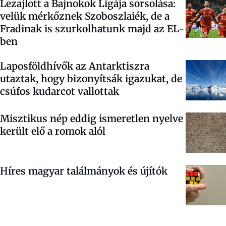
Lezajlott a Bajnokok Ligája sorsolása:
velük mérkőznek Szoboszlaiék, de a
Fradinak is szurkolhatunk majd az EL-
ben
Laposföldhívők az Antarktiszra
utaztak, hogy bizonyítsák igazukat, de
csúfos kudarcot vallottak
Misztikus nép eddig ismeretlen nyelve
került elő a romok alól
Híres magyar találmányok és újítók