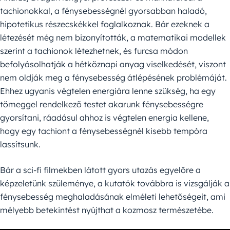
tachionokkal, a fénysebességnél gyorsabban haladó,
hipotetikus részecskékkel foglalkoznak. Bár ezeknek a
létezését még nem bizonyították, a matematikai modellek
szerint a tachionok létezhetnek, és furcsa módon
befolyásolhatják a hétköznapi anyag viselkedését, viszont
nem oldják meg a fénysebesség átlépésének problémáját.
Ehhez ugyanis végtelen energiára lenne szükség, ha egy
tömeggel rendelkező testet akarunk fénysebességre
gyorsítani, ráadásul ahhoz is végtelen energia kellene,
hogy egy tachiont a fénysebességnél kisebb tempóra
lassítsunk.
Bár a sci-fi filmekben látott gyors utazás egyelőre a
képzeletünk szüleménye, a kutatók továbbra is vizsgálják a
fénysebesség meghaladásának elméleti lehetőségeit, ami
mélyebb betekintést nyújthat a kozmosz természetébe.