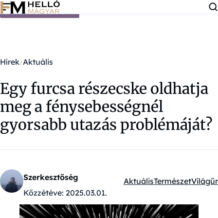
Ugrás a tartalomra
Hírek
Aktuális
Egy furcsa részecske oldhatja
meg a fénysebességnél
gyorsabb utazás problémáját?
Szerkesztőség
Aktuális
Természet
Világűr
Kategóriák:
Közzétéve:
2025.03.01.