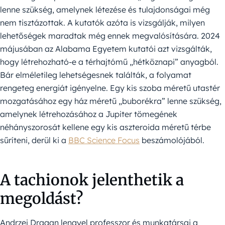
lenne szükség, amelynek létezése és tulajdonságai még
nem tisztázottak. A kutatók azóta is vizsgálják, milyen
lehetőségek maradtak még ennek megvalósítására. 2024
májusában az Alabama Egyetem kutatói azt vizsgálták,
hogy létrehozható-e a térhajtómű „hétköznapi” anyagból.
Bár elméletileg lehetségesnek találták, a folyamat
rengeteg energiát igényelne. Egy kis szoba méretű utastér
mozgatásához egy ház méretű „buborékra” lenne szükség,
amelynek létrehozásához a Jupiter tömegének
néhányszorosát kellene egy kis aszteroida méretű térbe
sűríteni, derül ki a
BBC Science Focus
beszámolójából.
A tachionok jelenthetik a
megoldást?
Andrzej Dragan lengyel professzor és munkatársai a