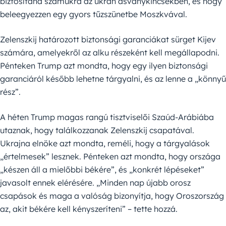
biztosítana számukra az ukrán ásványkincsekben, és hogy
beleegyezzen egy gyors tűzszünetbe Moszkvával.
Zelenszkij határozott biztonsági garanciákat sürget Kijev
számára, amelyekről az alku részeként kell megállapodni.
Pénteken Trump azt mondta, hogy egy ilyen biztonsági
garanciáról később lehetne tárgyalni, és az lenne a „könnyű
rész”.
A héten Trump magas rangú tisztviselői Szaúd-Arábiába
utaznak, hogy találkozzanak Zelenszkij csapatával.
Ukrajna elnöke azt mondta, reméli, hogy a tárgyalások
„értelmesek” lesznek. Pénteken azt mondta, hogy országa
„készen áll a mielőbbi békére”, és „konkrét lépéseket”
javasolt ennek elérésére. „Minden nap újabb orosz
csapások és maga a valóság bizonyítja, hogy Oroszország
az, akit békére kell kényszeríteni” – tette hozzá.