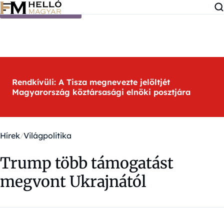
Ugrás a tartalomra
Rendkívüli: A Tisza megnevezte jelöltjét
Magyarország köztársasági elnöki posztjára
Hírek
Világpolitika
Trump több támogatást
megvont Ukrajnától