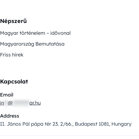
Népszerű
Magyar történelem – idővonal
Magyarország Bemutatása
Friss hírek
Kapcsolat
Email
in
**
@
*********
ar.hu
Address
II. János Pál pápa tér 23. 2/66., Budapest 1081, Hungary