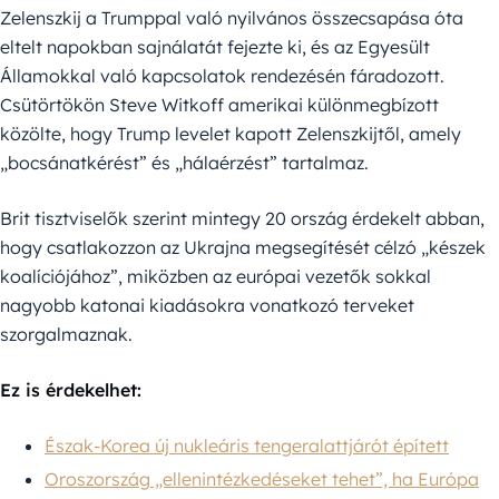
Zelenszkij a Trumppal való nyilvános összecsapása óta
eltelt napokban sajnálatát fejezte ki, és az Egyesült
Államokkal való kapcsolatok rendezésén fáradozott.
Csütörtökön Steve Witkoff amerikai különmegbízott
közölte, hogy Trump levelet kapott Zelenszkijtől, amely
„bocsánatkérést” és „hálaérzést” tartalmaz.
Brit tisztviselők szerint mintegy 20 ország érdekelt abban,
hogy csatlakozzon az Ukrajna megsegítését célzó „készek
koalíciójához”, miközben az európai vezetők sokkal
nagyobb katonai kiadásokra vonatkozó terveket
szorgalmaznak.
Ez is érdekelhet:
Észak-Korea új nukleáris tengeralattjárót épített
Oroszország „ellenintézkedéseket tehet”, ha Európa