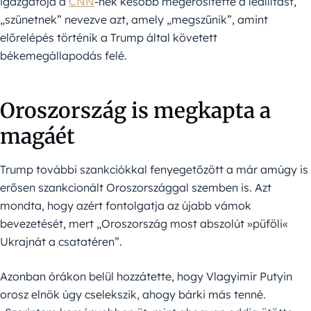
igazgatója a
CNN
-nek később megerősítette a leállítást,
„szünetnek” nevezve azt, amely „megszűnik”, amint
előrelépés történik a Trump által követett
békemegállapodás felé.
Oroszország is megkapta a
magáét
Trump további szankciókkal fenyegetőzött a már amúgy is
erősen szankcionált Oroszországgal szemben is. Azt
mondta, hogy azért fontolgatja az újabb vámok
bevezetését, mert „Oroszország most abszolút »püföli«
Ukrajnát a csatatéren”.
Azonban órákon belül hozzátette, hogy Vlagyimir Putyin
orosz elnök úgy cselekszik, ahogy bárki más tenné.