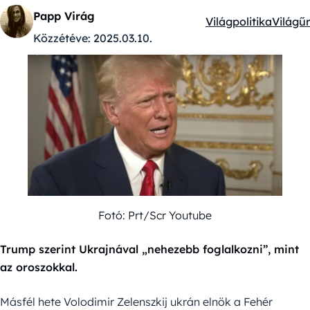
Papp Virág
Világpolitika
Világűr
Kategóriák:
Közzétéve:
2025.03.10.
Fotó: Prt/Scr Youtube
Trump szerint Ukrajnával „nehezebb foglalkozni”, mint
az oroszokkal.
Másfél hete Volodimir Zelenszkij ukrán elnök a Fehér