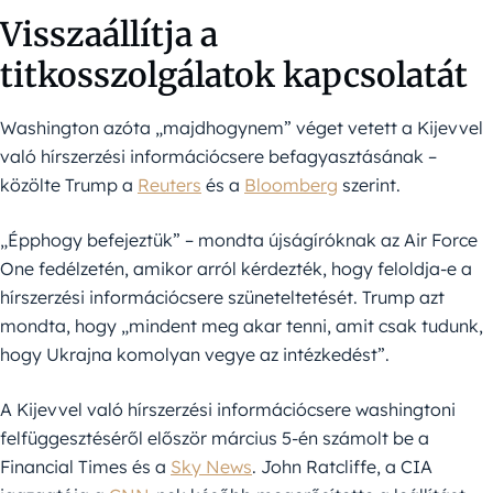
Visszaállítja a
titkosszolgálatok kapcsolatát
Washington azóta „majdhogynem” véget vetett a Kijevvel
való hírszerzési információcsere befagyasztásának –
közölte Trump a
Reuters
és a
Bloomberg
szerint.
„Épphogy befejeztük” – mondta újságíróknak az Air Force
One fedélzetén, amikor arról kérdezték, hogy feloldja-e a
hírszerzési információcsere szüneteltetését. Trump azt
mondta, hogy „mindent meg akar tenni, amit csak tudunk,
hogy Ukrajna komolyan vegye az intézkedést”.
A Kijevvel való hírszerzési információcsere washingtoni
felfüggesztéséről először március 5-én számolt be a
Financial Times és a
Sky News
. John Ratcliffe, a CIA