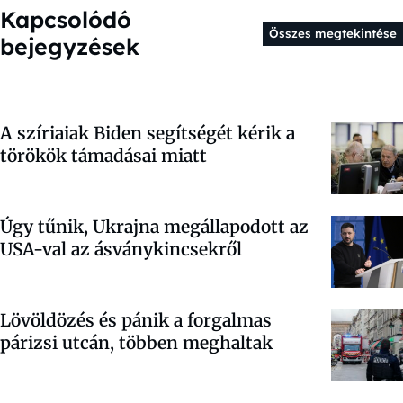
Kapcsolódó
Összes megtekintése
bejegyzések
A szíriaiak Biden segítségét kérik a
törökök támadásai miatt
Úgy tűnik, Ukrajna megállapodott az
USA-val az ásványkincsekről
Lövöldözés és pánik a forgalmas
párizsi utcán, többen meghaltak