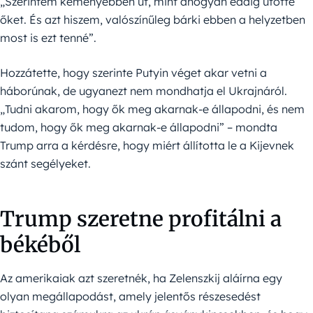
„Szerintem keményebben üt, mint ahogyan eddig ütötte
őket. És azt hiszem, valószínűleg bárki ebben a helyzetben
most is ezt tenné”.
Hozzátette, hogy szerinte Putyin véget akar vetni a
háborúnak, de ugyanezt nem mondhatja el Ukrajnáról.
„Tudni akarom, hogy ők meg akarnak-e állapodni, és nem
tudom, hogy ők meg akarnak-e állapodni” – mondta
Trump arra a kérdésre, hogy miért állította le a Kijevnek
szánt segélyeket.
Trump szeretne profitálni a
békéből
Az amerikaiak azt szeretnék, ha Zelenszkij aláírna egy
olyan megállapodást, amely jelentős részesedést