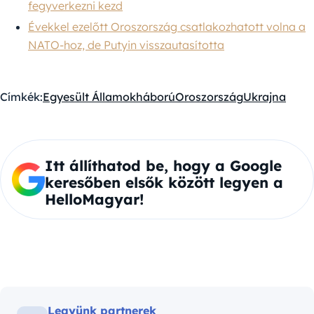
fegyverkezni kezd
Évekkel ezelőtt Oroszország csatlakozhatott volna a
NATO-hoz, de Putyin visszautasította
Címkék:
Egyesült Államok
háború
Oroszország
Ukrajna
Itt állíthatod be, hogy a Google
keresőben elsők között legyen a
HelloMagyar!
Legyünk partnerek