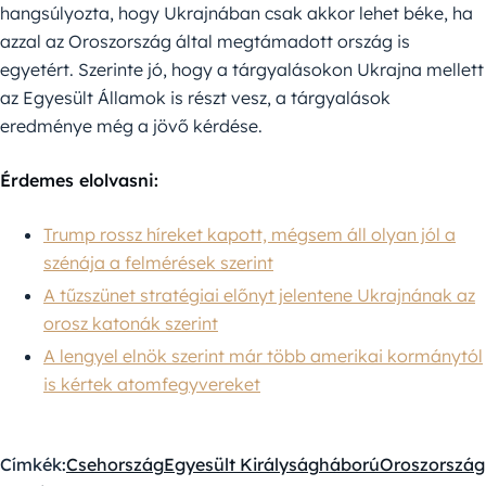
hangsúlyozta, hogy Ukrajnában csak akkor lehet béke, ha
azzal az Oroszország által megtámadott ország is
egyetért. Szerinte jó, hogy a tárgyalásokon Ukrajna mellett
az Egyesült Államok is részt vesz, a tárgyalások
eredménye még a jövő kérdése.
Érdemes elolvasni:
Trump rossz híreket kapott, mégsem áll olyan jól a
szénája a felmérések szerint
A tűzszünet stratégiai előnyt jelentene Ukrajnának az
orosz katonák szerint
A lengyel elnök szerint már több amerikai kormánytól
is kértek atomfegyvereket
Címkék:
Csehország
Egyesült Királyság
háború
Oroszország