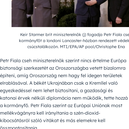
Keir Starmer brit miniszterelnök (j) fogadja Petr Fiala cs
kormányfőt a londoni Lancaster-házban rendezett védel
csúcstalálkozón. MTI/EPA/AP pool/Christophe Ena
Petr Fiala cseh miniszterelnök szerint nincs értelme Európa
biztonsági szerkezetét az Oroszországba vetett bizalomra
építeni, amíg Oroszország nem hagy fel idegen területek
elrablásával. A békét Ukrajnában csak a Kremllel való
egyezkedéssel nem lehet biztosítani, a gazdasági és
katonai érvek nélküli diplomácia nem működik, tette hozzá
a kormányfő. Petr Fiala szerint az Európai Uniónak most
mellékvágányra kell irányítania a szén-dioxid-
kibocsátásról szóló vitákat és más elemekre kell
összpontosítania.