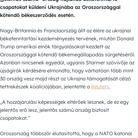
csapatokat küldeni Ukrajnába az Oroszországgal
kötendő békeszerződés esetén.
Nagy-Britannia és Franciaország állt az élére az ukrajnai
békefenntartási kezdeményezés tervének, miután Donald
Trump amerikai elnök tárgyalásokat kezdett az
Oroszországgal kötendő békemegállapodás sürgetéséről.
Azonban nincsenek egyedül, ugyanis Starmer szóvivője az
újságírók kérdésére elmondta, hogy várhatóan több mint
30 ország vesz majd részt az Ukrajna támogatását célzó
tettrekészek koalíciójában, jelentette a
Reuters
.
„A hozzájárulási képességek eltérőek lesznek, de ez egy
jelentős erő lesz, jelentős számú ország biztosít
csapatokat.”
Oroszország többször elutasította, hogy a NATO katonai