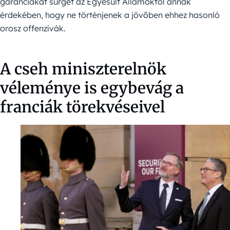
garanciákat sürget az Egyesült Államoktól annak
érdekében, hogy ne történjenek a jövőben ehhez hasonló
orosz offenzívák.
A cseh miniszterelnök
véleménye is egybevág a
franciák törekvéseivel