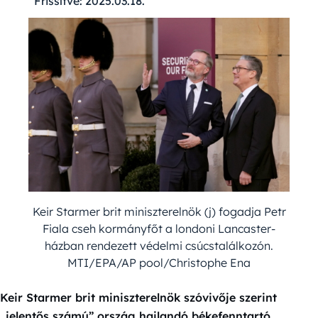
Frissítve:
2025.03.18.
Keir Starmer brit miniszterelnök (j) fogadja Petr
Fiala cseh kormányfőt a londoni Lancaster-
házban rendezett védelmi csúcstalálkozón.
MTI/EPA/AP pool/Christophe Ena
Keir Starmer brit miniszterelnök szóvivője szerint
„jelentős számú” ország hajlandó békefenntartó