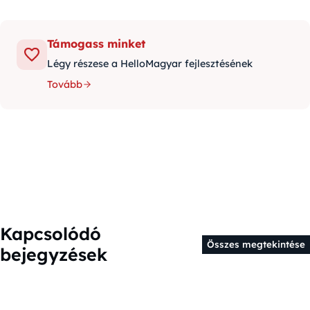
Támogass minket
Légy részese a HelloMagyar fejlesztésének
Tovább
Kapcsolódó
Összes megtekintése
bejegyzések