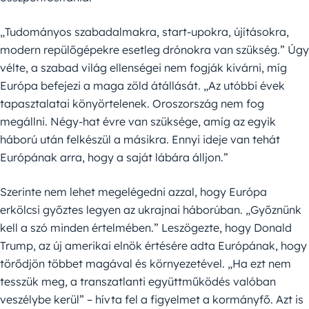
„Tudományos szabadalmakra, start-upokra, újításokra,
modern repülőgépekre esetleg drónokra van szükség.” Úgy
vélte, a szabad világ ellenségei nem fogják kivárni, míg
Európa befejezi a maga zöld átállását. „Az utóbbi évek
tapasztalatai könyörtelenek. Oroszország nem fog
megállni. Négy-hat évre van szüksége, amíg az egyik
háború után felkészül a másikra. Ennyi ideje van tehát
Európának arra, hogy a saját lábára álljon.”
Szerinte nem lehet megelégedni azzal, hogy Európa
erkölcsi győztes legyen az ukrajnai háborúban. „Győznünk
kell a szó minden értelmében.” Leszögezte, hogy Donald
Trump, az új amerikai elnök értésére adta Európának, hogy
törődjön többet magával és környezetével. „Ha ezt nem
tesszük meg, a transzatlanti együttműködés valóban
veszélybe kerül” – hívta fel a figyelmet a kormányfő. Azt is