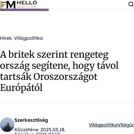
Ugrás a tartalomra
Hírek
Világpolitika
A britek szerint rengeteg
ország segítene, hogy távol
tartsák Oroszországot
Európától
Szerkesztőség
Világpolitika
Világűr
Kategóriák:
Közzétéve:
2025.03.18.