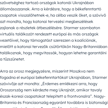
szövetséghez tartozó országok katonái Ukrajnában
állomásozzanak. Arra a kérdésre, hogy a békefenntartó
csapatok visszalőhetnek-e, ha célba veszik őket, a szóvivő
azt mondta, hogy katonai tervezési megbeszélések
zajlanak a részletek átbeszélésére. Starmer szombaton
virtuális találkozót rendezett európai és más országok
vezetőivel, hogy támogatást szerezzen a koalíciónak,
mielőtt a katonai tervezők csütörtökön Nagy-Britanniában
találkoznak, hogy megvitassák, hogyan lehetne garantálni
a tűzszünetet.
Arra az orosz megjegyzésre, miszerint Moszkva nem
fogadna el európai békefenntartókat Ukrajnában, Starmer
szóvivője azt mondta: „Érdemes emlékezni arra, hogy
Oroszország nem kérdezte meg Ukrajnát, amikor tavaly
észak-koreai csapatokat telepített a frontvonalra”. Nagy-
Britannia és Franciaország egyaránt továbbra is biztonsági