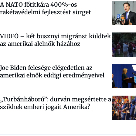
A NATO főtitkára 400%-os
rakétavédelmi fejlesztést sürget
VIDEÓ – két busznyi migránst küldtek
az amerikai alelnök házához
Joe Biden felesége elégedetlen az
amerikai elnök eddigi eredményeivel
„Turbánháború”: durván megsértette a
szikhek emberi jogait Amerika?