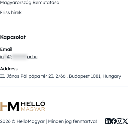
Magyarország Bemutatása
Friss hírek
Kapcsolat
Email
in
**
@
*********
ar.hu
Address
II. János Pál pápa tér 23. 2/66., Budapest 1081, Hungary
2026 © HelloMagyar | Minden jog fenntartva!