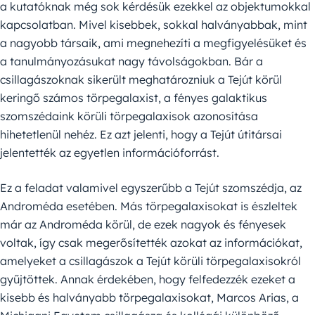
a kutatóknak még sok kérdésük ezekkel az objektumokkal
kapcsolatban. Mivel kisebbek, sokkal halványabbak, mint
a nagyobb társaik, ami megnehezíti a megfigyelésüket és
a tanulmányozásukat nagy távolságokban. Bár a
csillagászoknak sikerült meghatározniuk a Tejút körül
keringő számos törpegalaxist, a fényes galaktikus
szomszédaink körüli törpegalaxisok azonosítása
hihetetlenül nehéz. Ez azt jelenti, hogy a Tejút útitársai
jelentették az egyetlen információforrást.
Ez a feladat valamivel egyszerűbb a Tejút szomszédja, az
Androméda esetében. Más törpegalaxisokat is észleltek
már az Androméda körül, de ezek nagyok és fényesek
voltak, így csak megerősítették azokat az információkat,
amelyeket a csillagászok a Tejút körüli törpegalaxisokról
gyűjtöttek. Annak érdekében, hogy felfedezzék ezeket a
kisebb és halványabb törpegalaxisokat, Marcos Arias, a