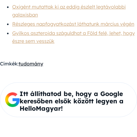
Oxigént mutattak ki az eddig észlelt legtávolabbi
galaxisban
Részleges napfogyatkozást láthatunk március végén
Gyilkos aszteroida száguldhat a Föld felé, lehet, hogy
észre sem vesszük
Címkék:
tudomány
Itt állíthatod be, hogy a Google
keresőben elsők között legyen a
HelloMagyar!