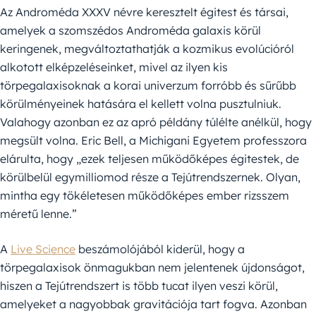
Az Androméda XXXV névre keresztelt égitest és társai,
amelyek a szomszédos Androméda galaxis körül
keringenek, megváltoztathatják a kozmikus evolúcióról
alkotott elképzeléseinket, mivel az ilyen kis
törpegalaxisoknak a korai univerzum forróbb és sűrűbb
körülményeinek hatására el kellett volna pusztulniuk.
Valahogy azonban ez az apró példány túlélte anélkül, hogy
megsült volna. Eric Bell, a Michigani Egyetem professzora
elárulta, hogy „ezek teljesen működőképes égitestek, de
körülbelül egymilliomod része a Tejútrendszernek. Olyan,
mintha egy tökéletesen működőképes ember rizsszem
méretű lenne.”
A
Live Science
beszámolójából kiderül, hogy a
törpegalaxisok önmagukban nem jelentenek újdonságot,
hiszen a Tejútrendszert is több tucat ilyen veszi körül,
amelyeket a nagyobbak gravitációja tart fogva. Azonban