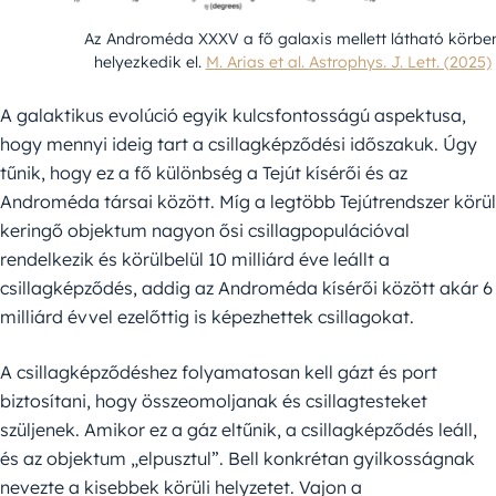
Az Androméda XXXV a fő galaxis mellett látható körbe
helyezkedik el.
M. Arias et al. Astrophys. J. Lett. (2025)
A galaktikus evolúció egyik kulcsfontosságú aspektusa,
hogy mennyi ideig tart a csillagképződési időszakuk. Úgy
tűnik, hogy ez a fő különbség a Tejút kísérői és az
Androméda társai között. Míg a legtöbb Tejútrendszer körül
keringő objektum nagyon ősi csillagpopulációval
rendelkezik és körülbelül 10 milliárd éve leállt a
csillagképződés, addig az Androméda kísérői között akár 6
milliárd évvel ezelőttig is képezhettek csillagokat.
A csillagképződéshez folyamatosan kell gázt és port
biztosítani, hogy összeomoljanak és csillagtesteket
szüljenek. Amikor ez a gáz eltűnik, a csillagképződés leáll,
és az objektum „elpusztul”. Bell konkrétan gyilkosságnak
nevezte a kisebbek körüli helyzetet. Vajon a