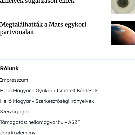
amelyek sugárzáson élnek
Megtalálhatták a Mars egykori
partvonalait
Rólunk
Impresszum
Helló Magyar – Gyakran Ismételt Kérdések
Helló Magyar – Szerkesztőségi irányelvek
Szerzői jogok
Támogatás: hellomagyar.hu – ÁSZF
Jogi közlemény