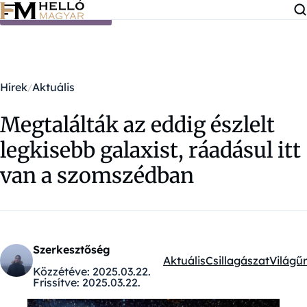
Ugrás a tartalomra
Hírek
Aktuális
Megtalálták az eddig észlelt
legkisebb galaxist, ráadásul itt
van a szomszédban
Szerkesztőség
Aktuális
Csillagászat
Világűr
Kategóriák:
Közzétéve:
2025.03.22.
Frissítve:
2025.03.22.