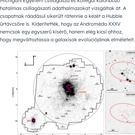
Michigani Egyetem csillagásza és kollégái különböző
hatalmas csillagászati adathalmazokat vizsgáltak át. A
csapatnak ráadásul sikerült rátennie a kezét a Hubble
űrtávcsőre is. Kiderítették, hogy az Androméda XXXV
nemcsak egy egyszerű kísérő, hanem elég kicsi ahhoz,
hogy megváltoztassa a galaxisok evolúciójának elméleteit.