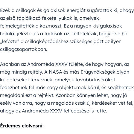
Ezek a csillagok és galaxisok energiát sugároztak ki, ahogy
az első táplálkozó fekete lyukak is, amelyek
felmelegítették a kozmoszt. Ez a nagyon kis galaxisok
halálát jelezte, és a tudósók azt feltételezik, hogy ez a hő
„lefőzte” a csillagképződéshez szükséges gázt az ilyen
csillagcsoportokban.
Azonban az Androméda XXXV túlélte, de hogy hogyan, az
még mindig rejtély. A NASA és más űrügynökségek olyan
küldetéseket terveznek, amelyek további kísérőket
fedezhetnek fel más nagy objektumok körül, és segíthetnek
megoldani ezt a rejtélyt. Azonban könnyen lehet, hogy jó
esély van arra, hogy a megoldás csak új kérdéseket vet fel,
ahogy az Androméda XXXV felfedezése is tette.
Érdemes elolvasni: