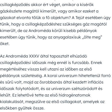
csillagképződés akkor ért véget, amikor a kísérők
gázkészlete magától kimerült, vagy amikor ezeket a
gázokat elvonta tőlük a fő objektum? A Tejút esetében úgy
tűnik, hogy a csillagképződéshez szükséges gáz magától
kimerült, de az Androméda körüli kisebb példányok
esetében úgy tűnik, hogy az anyagalaxisuk „ölte meg”
őket.
Az Androméda XXXV által tapasztalt elhúzódó
csillagképződési időszak még ennél is furcsább. Ennek
megértéséhez vissza kell utazni az időben az első
példányok születéséig. A korai univerzum hihetetlenül forró
és sűrű volt, majd az ősrobbanás által kezdett inflációs
időszak folytatódott, és az univerzum szétszóródott és
lehűlt. Ez lehetővé tette az első hidrogénatomok
kialakulását, megszülve az első csillagokat, amelyek az
elsőkben gyűltek össze.