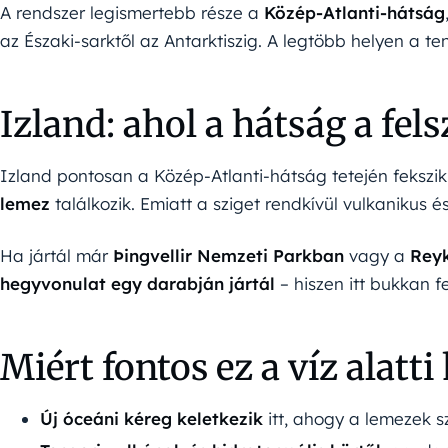
A rendszer legismertebb része a
Közép-Atlanti-hátság
az Északi-sarktől az Antarktiszig. A legtöbb helyen a ten
Izland: ahol a hátság a fels
Izland pontosan a Közép-Atlanti-hátság tetején fekszik
lemez
találkozik. Emiatt a sziget rendkívül vulkanikus é
Ha jártál már
Þingvellir Nemzeti Parkban
vagy a
Reyk
hegyvonulat egy darabján jártál
– hiszen itt bukkan fe
Miért fontos ez a víz alatt
Új óceáni kéreg keletkezik
itt, ahogy a lemezek 