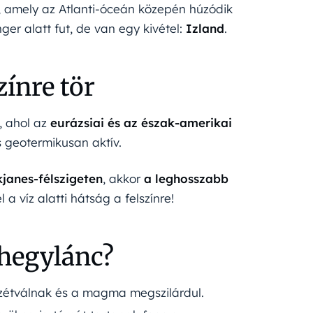
, amely az Atlanti-óceán közepén húzódik
ger alatt fut, de van egy kivétel:
Izland
.
zínre tör
, ahol az
eurázsiai és az észak-amerikai
s geotermikusan aktív.
janes-félszigeten
, akkor
a leghosszabb
l a víz alatti hátság a felszínre!
i hegylánc?
szétválnak és a magma megszilárdul.