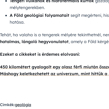
Tengeri vulkánok és hidrotermális kürtők
gazdag 
mélytengerekben.
A Föld geológiai folyamatait
segít megérteni, hi
hatása.
Tehát, ha valaha is a tengerek mélyére tekinthetnél, ne
hatalmas, lángoló hegyvonulatot
, amely a Föld kérgé
Ezeket a cikkeket is érdemes elolvasni:
450 kilométert gyalogolt egy olasz férfi miután össz
Máshogy keletkezhetett az univerzum, mint hittük a
Címkék:
geológia