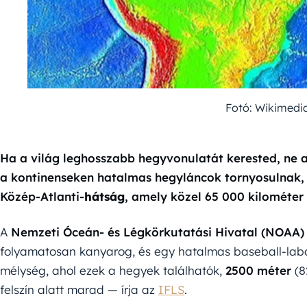
Fotó: Wikime
Ha a világ leghosszabb hegyvonulatát kerested, ne a
a kontinenseken hatalmas hegyláncok tornyosulnak, a 
Közép-Atlanti-
hátság
, amely közel 65 000 kilométer
A
Nemzeti Óceán- és Légkörkutatási Hivatal (NOAA)
folyamatosan kanyarog, és egy hatalmas baseball-labd
mélység, ahol ezek a hegyek találhatók,
2500 méter
(8
felszín alatt marad — írja az
IFLS
.