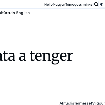
HelloMagyar
Támogass minket
ultúra
in English
ta a tenger
Aktuális
Természet
Világűr