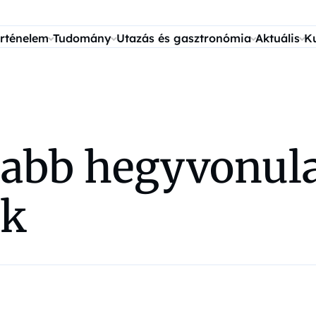
rténelem
Tudomány
Utazás és gasztronómia
Aktuális
K
zabb hegyvonula
ik