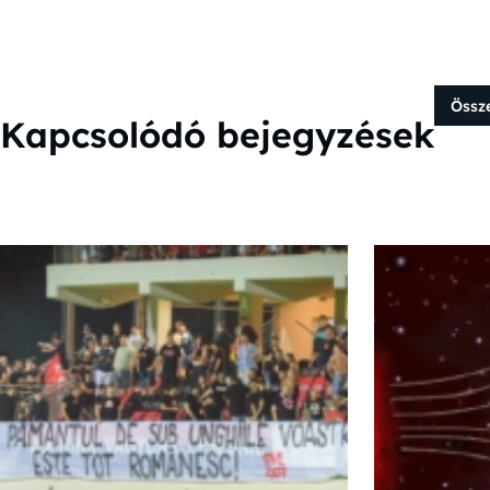
Össz
Kapcsolódó bejegyzések