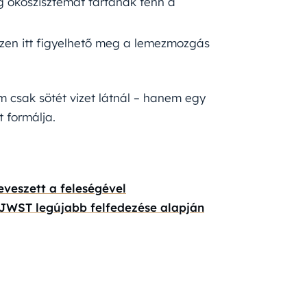
ökoszisztémát tartanak fenn a
szen itt figyelhető meg a lemezmozgás
m csak sötét vizet látnál – hanem egy
t formálja.
eveszett a feleségével
 JWST legújabb felfedezése alapján