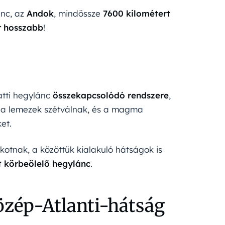
ánc, az
Andok
, mindössze
7600 kilométert
r hosszabb
!
atti hegylánc
összekapcsolódó rendszere
,
tt a lemezek szétválnak, és a magma
et.
kotnak, a közöttük kialakuló hátságok is
t körbeölelő hegylánc
.
Közép-Atlanti-hátság