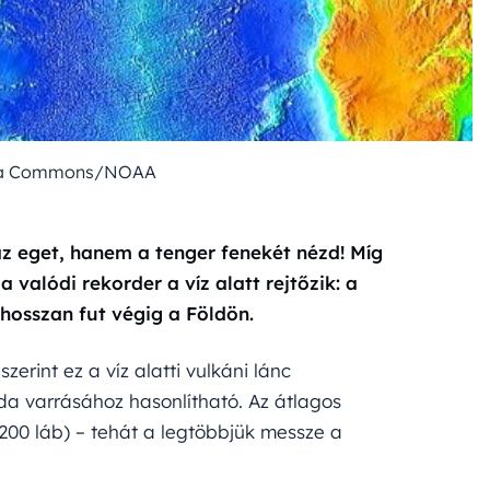
dia Commons/NOAA
z eget, hanem a tenger fenekét nézd! Míg
valódi rekorder a víz alatt rejtőzik: a
 hosszan fut végig a Földön.
szerint ez a víz alatti vulkáni lánc
a varrásához hasonlítható. Az átlagos
200 láb) – tehát a legtöbbjük messze a