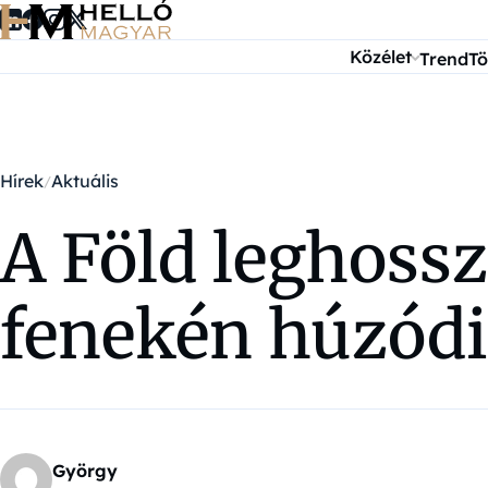
Ugrás a tartalomra
Közélet
Trend
Tö
Hírek
Aktuális
A Föld leghoss
fenekén húzód
György