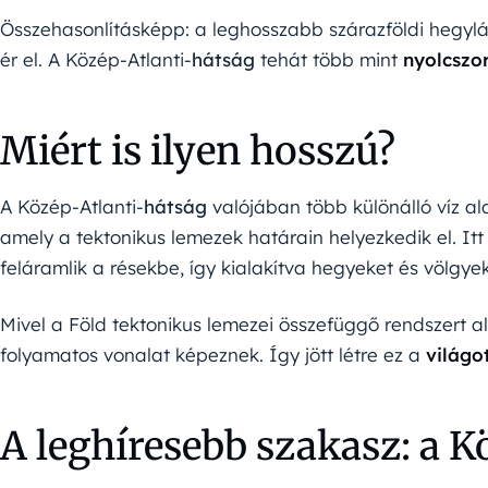
Összehasonlításképp: a leghosszabb szárazföldi hegyl
ér el. A
Közép-Atlanti-
hátság
tehát több mint
nyolcszo
Miért is ilyen hosszú?
A
Közép-Atlanti-
hátság
valójában több különálló víz al
amely a tektonikus lemezek határain helyezkedik el. I
feláramlik a résekbe, így kialakítva hegyeket és völgyek
Mivel a Föld tektonikus lemezei összefüggő rendszert al
folyamatos vonalat képeznek. Így jött létre ez a
világo
A leghíresebb szakasz: a 