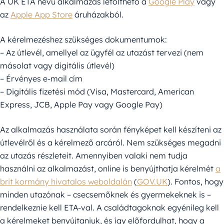
A UK ETA nevű alkalmazás letölthető a
Google Play
vagy
az
Apple App Store
áruházakból.
A kérelmezéshez szükséges dokumentumok:
– Az útlevél, amellyel az ügyfél az utazást tervezi (nem
másolat vagy digitális útlevél)
– Érvényes e-mail cím
– Digitális fizetési mód (Visa, Mastercard, American
Express, JCB, Apple Pay vagy Google Pay)
Az alkalmazás használata során fényképet kell készíteni az
útlevélről és a kérelmező arcáról. Nem szükséges megadni
az utazás részleteit. Amennyiben valaki nem tudja
használni az alkalmazást, online is benyújthatja kérelmét
a
brit kormány hivatalos weboldalán
(
GOV.UK
). Fontos, hogy
minden utazónak – csecsemőknek és gyermekeknek is –
rendelkeznie kell ETA-val. A családtagoknak egyénileg kell
a kérelmeket benyújtaniuk, és így előfordulhat, hogy a