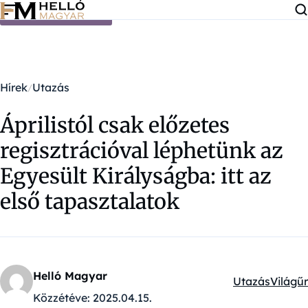
Ugrás a tartalomra
Hírek
Utazás
Áprilistól csak előzetes
regisztrációval léphetünk az
Egyesült Királyságba: itt az
első tapasztalatok
Helló Magyar
Utazás
Világűr
Kategóriák:
Közzétéve:
2025.04.15.