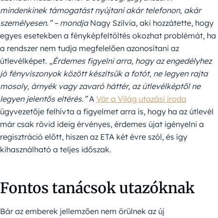
mindenkinek támogatást nyújtani akár telefonon, akár
személyesen.” – mondja
Nagy Szilvia, aki hozzátette, hogy
egyes esetekben a fényképfeltöltés okozhat problémát, ha
a rendszer nem tudja megfelelően azonosítani az
útlevélképet. „
Érdemes figyelni arra, hogy az engedélyhez
jó fényviszonyok között készítsük a fotót, ne legyen rajta
mosoly, árnyék vagy zavaró háttér, az útlevélképtől ne
legyen jelentős eltérés.”
A
Vár a Világ utazási iroda
ügyvezetője felhívta a figyelmet arra is, hogy ha az útlevél
már csak rövid ideig érvényes, érdemes újat igényelni a
regisztráció előtt, hiszen az ETA két évre szól, és így
kihasználható a teljes időszak.
Fontos tanácsok utazóknak
Bár az emberek jellemzően nem örülnek az új