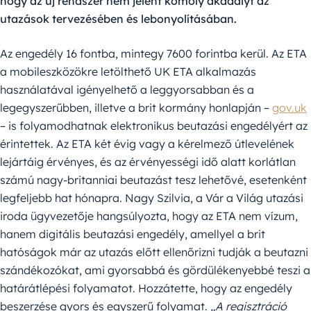
hogy az új rendszer nem jelent komoly akadályt az
utazások tervezésében és lebonyolításában.
Az engedély 16 fontba, mintegy 7600 forintba kerül. Az ETA
a mobileszközökre letölthető UK ETA alkalmazás
használatával igényelhető a leggyorsabban és a
legegyszerűbben, illetve a brit kormány honlapján –
gov.uk
– is folyamodhatnak elektronikus beutazási engedélyért az
érintettek. Az ETA két évig vagy a kérelmező útlevelének
lejártáig érvényes, és az érvényességi idő alatt korlátlan
számú nagy-britanniai beutazást tesz lehetővé, esetenként
legfeljebb hat hónapra. Nagy Szilvia, a Vár a Világ utazási
iroda ügyvezetője hangsúlyozta, hogy az ETA nem vízum,
hanem digitális beutazási engedély, amellyel a brit
hatóságok már az utazás előtt ellenőrizni tudják a beutazni
szándékozókat, ami gyorsabbá és gördülékenyebbé teszi a
határátlépési folyamatot. Hozzátette, hogy az engedély
beszerzése gyors és egyszerű folyamat.
„A regisztráció