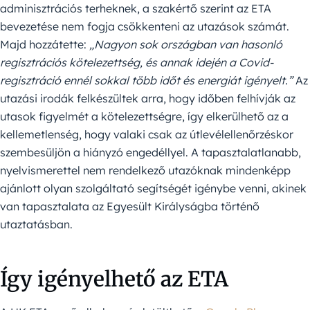
adminisztrációs terheknek, a szakértő szerint az ETA
bevezetése nem fogja csökkenteni az utazások számát.
Majd hozzátette:
„Nagyon sok országban van hasonló
regisztrációs kötelezettség, és annak idején a Covid-
regisztráció ennél sokkal több időt és energiát igényelt.”
Az
utazási irodák felkészültek arra, hogy időben felhívják az
utasok figyelmét a kötelezettségre, így elkerülhető az a
kellemetlenség, hogy valaki csak az útlevélellenőrzéskor
szembesüljön a hiányzó engedéllyel. A tapasztalatlanabb,
nyelvismerettel nem rendelkező utazóknak mindenképp
ajánlott olyan szolgáltató segítségét igénybe venni, akinek
van tapasztalata az
Egyesült
Királyságba történő
utaztatásban.
Így igényelhető az ETA