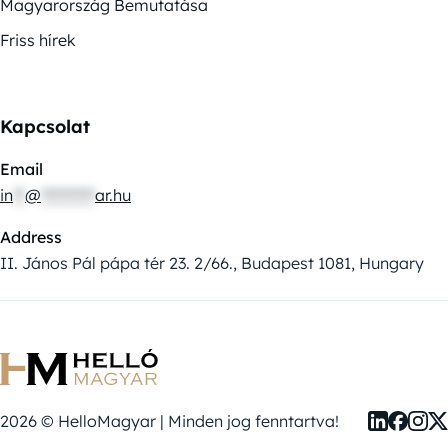
Magyarország Bemutatása
Friss hírek
Kapcsolat
Email
in
**
@
*********
ar.hu
Address
II. János Pál pápa tér 23. 2/66., Budapest 1081, Hungary
2026 © HelloMagyar | Minden jog fenntartva!