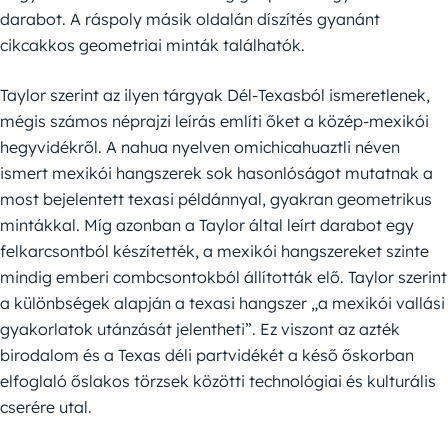
darabot. A ráspoly másik oldalán díszítés gyanánt
cikcakkos geometriai minták találhatók.
Taylor szerint az ilyen tárgyak Dél-Texasból ismeretlenek,
mégis számos néprajzi leírás említi őket a közép-mexikói
hegyvidékről. A nahua nyelven omichicahuaztli néven
ismert mexikói hangszerek sok hasonlóságot mutatnak a
most bejelentett texasi példánnyal, gyakran geometrikus
mintákkal. Míg azonban a Taylor által leírt darabot egy
felkarcsontból készítették, a mexikói hangszereket szinte
mindig emberi combcsontokból állították elő. Taylor szerint
a különbségek alapján a texasi hangszer „a mexikói vallási
gyakorlatok utánzását jelentheti”. Ez viszont az azték
birodalom és a Texas déli partvidékét a késő őskorban
elfoglaló őslakos törzsek közötti technológiai és kulturális
cserére utal.