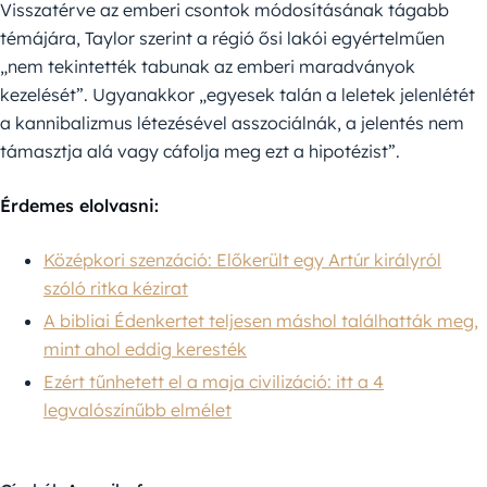
Visszatérve az emberi csontok módosításának tágabb
témájára, Taylor szerint a régió ősi lakói egyértelműen
„nem tekintették tabunak az emberi maradványok
kezelését”. Ugyanakkor „egyesek talán a leletek jelenlétét
a kannibalizmus létezésével asszociálnák, a jelentés nem
támasztja alá vagy cáfolja meg ezt a hipotézist”.
Érdemes elolvasni:
Középkori szenzáció: Előkerült egy Artúr királyról
szóló ritka kézirat
A bibliai Édenkertet teljesen máshol találhatták meg,
mint ahol eddig keresték
Ezért tűnhetett el a maja civilizáció: itt a 4
legvalószínűbb elmélet