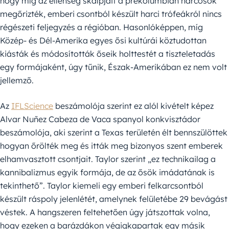
hogy míg az ellenség skalpjait a prekolumbián harcosok
megőrizték, emberi csontból készült harci trófeákról nincs
régészeti feljegyzés a régióban. Hasonlóképpen, míg
Közép- és Dél-Amerika egyes ősi kultúrái köztudottan
kiásták és módosították őseik holttestét a tiszteletadás
egy formájaként, úgy tűnik, Észak-Amerikában ez nem volt
jellemző.
Az
IFLScience
beszámolója szerint ez alól kivételt képez
Alvar Nuñez Cabeza de Vaca spanyol konkvisztádor
beszámolója, aki szerint a Texas területén élt bennszülöttek
hogyan őrölték meg és itták meg bizonyos szent emberek
elhamvasztott csontjait. Taylor szerint „ez technikailag a
kannibalizmus egyik formája, de az ősök imádatának is
tekinthető”. Taylor kiemeli egy emberi felkarcsontból
készült ráspoly jelenlétét, amelynek felületébe 29 bevágást
véstek. A hangszeren feltehetően úgy játszottak volna,
hogy ezeken a barázdákon végigkapartak egy másik