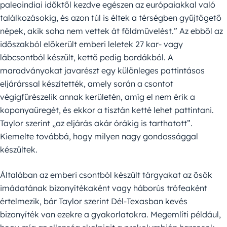
paleoindiai időktől kezdve egészen az európaiakkal való
találkozásokig, és azon túl is éltek a térségben gyűjtögető
népek, akik soha nem vettek át földművelést.” Az ebből az
időszakból előkerült emberi leletek 27 kar- vagy
lábcsontból készült, kettő pedig bordákból. A
maradványokat javarészt egy különleges pattintásos
eljárárssal készítették, amely során a csontot
végigfűrészelik annak kerületén, amíg el nem érik a
koponyaüregét, és ekkor a tisztán ketté lehet pattintani.
Taylor szerint „az eljárás akár órákig is tarthatott”.
Kiemelte továbbá, hogy milyen nagy gondossággal
készültek.
Általában az emberi csontból készült tárgyakat az ősök
imádatának bizonyítékaként vagy háborús trófeaként
értelmezik, bár Taylor szerint Dél-Texasban kevés
bizonyíték van ezekre a gyakorlatokra. Megemlíti például,