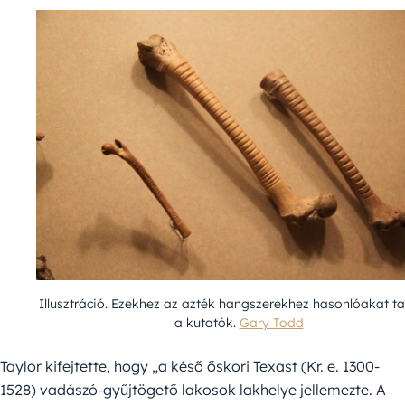
Illusztráció. Ezekhez az azték hangszerekhez hasonlóakat ta
a kutatók.
Gary Todd
Taylor kifejtette, hogy „a késő őskori Texast (Kr. e. 1300-
1528) vadászó-gyűjtögető lakosok lakhelye jellemezte. A