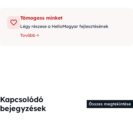
Támogass minket
Légy részese a HelloMagyar fejlesztésének
Tovább
Kapcsolódó
Összes megtekintése
bejegyzések