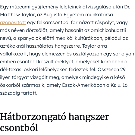
Egy múzeumi gyűjtemény leleteinek átvizsgálása után Dr.
Matthew Taylor, az Augusta Egyetem munkatársa
azonosított
egy felkarcsontból formázott ráspolyt, vagy
más néven dörzsölőt, amely hasonlít az omichicahuaztli
nevű, a spanyolok előtti mexikói kultúrákban, például az
aztékoknál használatos hangszerre. Taylor arra
vállalkozott, hogy elemezzen és osztályozzon egy sor olyan
emberi csontból készült ereklyét, amelyeket korábban a
dél-texasi őskori lelőhelyeken fedeztek fel. Összesen 29
ilyen tárgyat vizsgált meg, amelyek mindegyike a késő
őskorból származik, amely Észak-Amerikában a Kr. u. 16.
századig tartott.
Hátborzongató hangszer
csontból