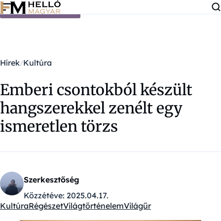
Ugrás a tartalomra
Hírek
Kultúra
Emberi csontokból készült
hangszerekkel zenélt egy
ismeretlen törzs
Szerkesztőség
Közzétéve:
2025.04.17.
Kultúra
Régészet
Világtörténelem
Világűr
Kategóriák: