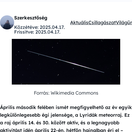
Szerkesztőség
Aktuális
Csillagászat
Világűr
Kategóriák:
Közzétéve:
2025.04.17.
Frissítve:
2025.04.17.
Forrás: Wikimedia Commons
Április második felében ismét megfigyelhető az év egyik
legkülönlegesebb égi jelensége, a Lyridák meteorraj. Ez
a raj április 14. és 30. között aktív, és a legnagyobb
aktivitást idén április 22-én, hétfőn hajnalban éri el –