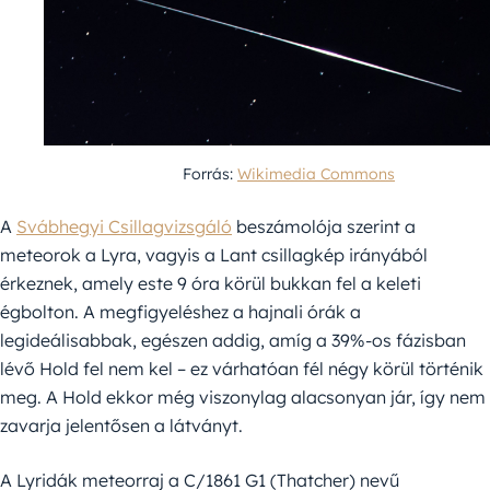
Forrás:
Wikimedia Commons
A
Svábhegyi Csillagvizsgáló
beszámolója szerint a
meteorok a Lyra, vagyis a Lant csillagkép irányából
érkeznek, amely este 9 óra körül bukkan fel a keleti
égbolton. A megfigyeléshez a hajnali órák a
legideálisabbak, egészen addig, amíg a 39%-os fázisban
lévő Hold fel nem kel – ez várhatóan fél négy körül történik
meg. A Hold ekkor még viszonylag alacsonyan jár, így nem
zavarja jelentősen a látványt.
A Lyridák meteorraj a C/1861 G1 (Thatcher) nevű