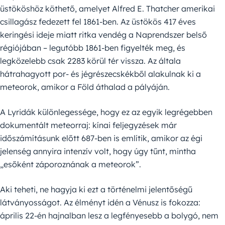
üstököshöz köthető, amelyet Alfred E. Thatcher amerikai
csillagász fedezett fel 1861-ben. Az üstökös 417 éves
keringési ideje miatt ritka vendég a Naprendszer belső
régiójában – legutóbb 1861-ben figyelték meg, és
legközelebb csak 2283 körül tér vissza. Az általa
hátrahagyott por- és jégrészecskékből alakulnak ki a
meteorok, amikor a Föld áthalad a pályáján.
A Lyridák különlegessége, hogy ez az egyik legrégebben
dokumentált meteorraj: kínai feljegyzések már
időszámításunk előtt 687-ben is említik, amikor az égi
jelenség annyira intenzív volt, hogy úgy tűnt, mintha
„esőként záporoznának a meteorok”.
Aki teheti, ne hagyja ki ezt a történelmi jelentőségű
látványosságot. Az élményt idén a Vénusz is fokozza:
április 22-én hajnalban lesz a legfényesebb a bolygó, nem