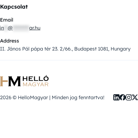
Kapcsolat
Email
in
**
@
*********
ar.hu
Address
II. János Pál pápa tér 23. 2/66., Budapest 1081, Hungary
2026 © HelloMagyar | Minden jog fenntartva!