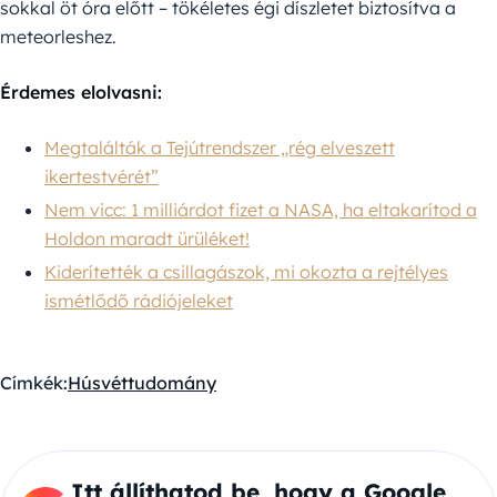
sokkal öt óra előtt – tökéletes égi díszletet biztosítva a
meteorleshez.
Érdemes elolvasni:
Megtalálták a Tejútrendszer „rég elveszett
ikertestvérét”
Nem vicc: 1 milliárdot fizet a NASA, ha eltakarítod a
Holdon maradt ürüléket!
Kiderítették a csillagászok, mi okozta a rejtélyes
ismétlődő rádiójeleket
Címkék:
Húsvét
tudomány
Itt állíthatod be, hogy a Google