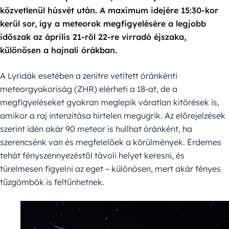
közvetlenül húsvét után. A maximum idejére 15:30-kor
kerül sor, így a meteorok megfigyelésére a legjobb
időszak az április 21-ről 22-re virradó éjszaka,
különösen a hajnali órákban.
A Lyridák esetében a zenitre vetített óránkénti
meteorgyakoriság (ZHR) elérheti a 18-at, de a
megfigyeléseket gyakran meglepik váratlan kitörések is,
amikor a raj intenzitása hirtelen megugrik. Az előrejelzések
szerint idén akár 90 meteor is hullhat óránként, ha
szerencsénk van és megfelelőek a körülmények. Érdemes
tehát fényszennyezéstől távoli helyet keresni, és
türelmesen figyelni az eget – különösen, mert akár fényes
tűzgömbök is feltűnhetnek.