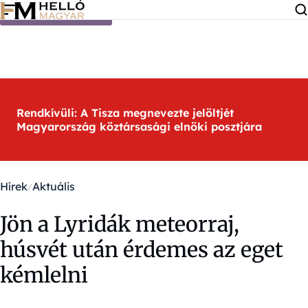
Ugrás a tartalomra
Rendkívüli: A Tisza megnevezte jelöltjét
Magyarország köztársasági elnöki posztjára
Hírek
Aktuális
Jön a Lyridák meteorraj,
húsvét után érdemes az eget
kémlelni