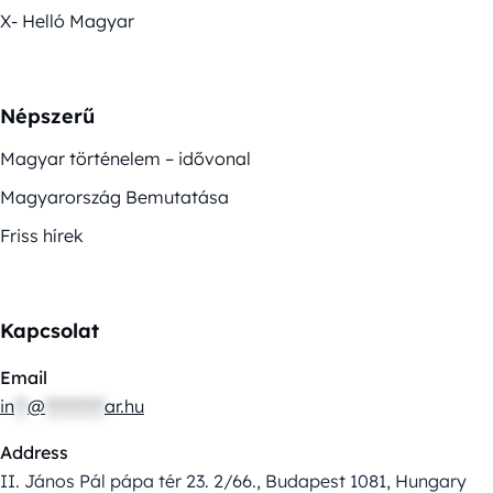
X- Helló Magyar
Népszerű
Magyar történelem – idővonal
Magyarország Bemutatása
Friss hírek
Kapcsolat
Email
in
**
@
*********
ar.hu
Address
II. János Pál pápa tér 23. 2/66., Budapest 1081, Hungary