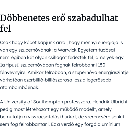
Döbbenetes erő szabadulhat
fel
Csak hogy képet kapjunk arról, hogy mennyi energiája is
van egy szupernóvának: a Warwick Egyetem tudósai
nemrégiben két olyan csillagot fedeztek fel, amelyek egy
1a típusú szupernóvában fognak felrobbanni 150
fényévnyire. Amikor felrobban, a szupernóva energiaszintje
várhatóan ezerbillió-billiószorosa lesz a legerősebb
atombombáénak.
A University of Southampton professzora, Hendrik Ulbricht
pedig most létrehozott egy működő modellt, amely
bemutatja a visszacsatolási hurkot, de szerencsére senkit
sem fog felrobbantani. Ez a verzió egy forgó alumínium