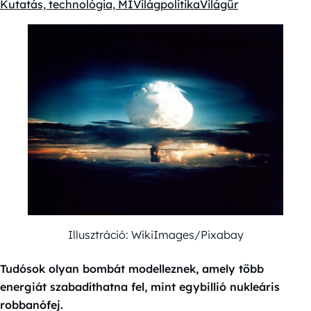
Kutatás, technológia, MI
Világpolitika
Világűr
Kategóriák:
Illusztráció: WikiImages/Pixabay
Tudósok olyan bombát modelleznek, amely több
energiát szabadíthatna fel, mint egybillió nukleáris
robbanófej.