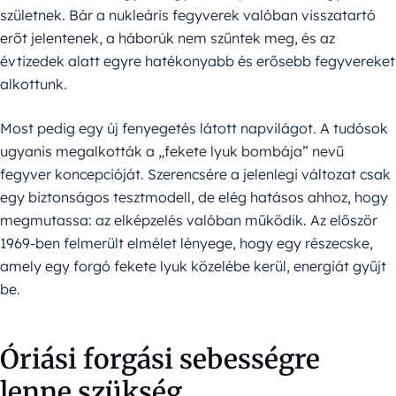
születnek. Bár a nukleáris fegyverek valóban visszatartó
erőt jelentenek, a háborúk nem szűntek meg, és az
évtizedek alatt egyre hatékonyabb és erősebb fegyvereket
alkottunk.
Most pedig egy új fenyegetés látott napvilágot. A tudósok
ugyanis megalkották a „fekete lyuk bombája” nevű
fegyver koncepcióját. Szerencsére a jelenlegi változat csak
egy biztonságos tesztmodell, de elég hatásos ahhoz, hogy
megmutassa: az elképzelés valóban működik. Az először
1969-ben felmerült elmélet lényege, hogy egy részecske,
amely egy forgó fekete lyuk közelébe kerül, energiát gyűjt
be.
Óriási forgási sebességre
lenne szükség