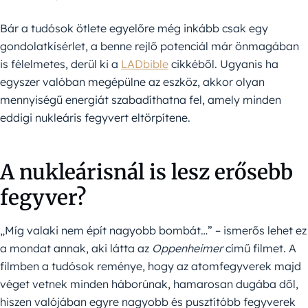
Bár a tudósok ötlete egyelőre még inkább csak egy
gondolatkísérlet, a benne rejlő potenciál már önmagában
is félelmetes, derül ki a
LADbible
cikkéből. Ugyanis ha
egyszer valóban megépülne az eszköz, akkor olyan
mennyiségű energiát szabadíthatna fel, amely minden
eddigi nukleáris fegyvert eltörpítene.
A nukleárisnál is lesz erősebb
fegyver?
„Míg valaki nem épít nagyobb bombát…” – ismerős lehet ez
a mondat annak, aki látta az
Oppenheimer
című filmet. A
filmben a tudósok reménye, hogy az atomfegyverek majd
véget vetnek minden háborúnak, hamarosan dugába dől,
hiszen valójában egyre nagyobb és pusztítóbb fegyverek