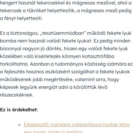
hengert használ tekercsekkel és mágneses mezővel, ahol a
tekercsek a tükröket helyettesítik, a mágneses mező pedig
a fényt helyettesíti.
Ez a biztonságos, „tesztüzemmódban” működő fekete lyuk
bomba nem használ valódi fekete lyukat. Ez pedig minden
bizonnyal nagyon jó döntés, hiszen egy valódi fekete lyuk
közelében való kísérletezés könnyen katasztrófába
torkollhatna. Azonban a tudományos közösség számára ez
a fejlesztés hasznos eszközként szolgálhat a fekete lyukok
működésének jobb megértésére, valamint arra, hogy
képesek legyünk energiát adni a körülöttük lévő
részecskéknek.
Ez is érdekelhet:
Elképesztő: nukleáris robbantással hoztak létre
egy tavat, azóta is halálos