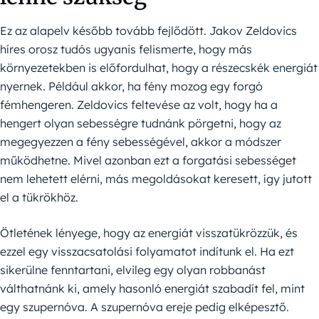
Ez az alapelv később tovább fejlődött. Jakov Zeldovics
híres orosz tudós ugyanis felismerte, hogy más
környezetekben is előfordulhat, hogy a részecskék energiát
nyernek. Például akkor, ha fény mozog egy forgó
fémhengeren. Zeldovics feltevése az volt, hogy ha a
hengert olyan sebességre tudnánk pörgetni, hogy az
megegyezzen a fény sebességével, akkor a módszer
működhetne. Mivel azonban ezt a forgatási sebességet
nem lehetett elérni, más megoldásokat keresett, így jutott
el a tükrökhöz.
Ötletének lényege, hogy az energiát visszatükrözzük, és
ezzel egy visszacsatolási folyamatot indítunk el. Ha ezt
sikerülne fenntartani, elvileg egy olyan robbanást
válthatnánk ki, amely hasonló energiát szabadít fel, mint
egy szupernóva. A szupernóva ereje pedig elképesztő.