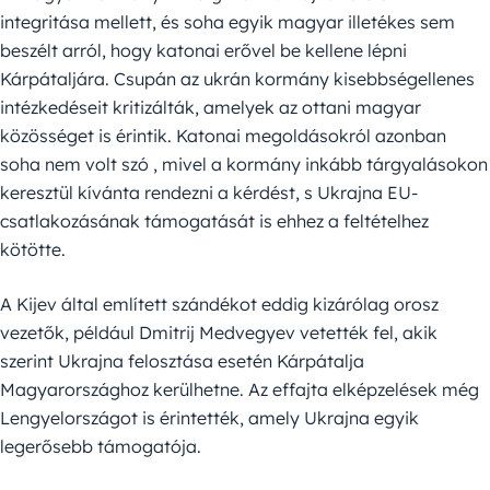
integritása mellett, és soha egyik magyar illetékes sem
beszélt arról, hogy katonai erővel be kellene lépni
Kárpátaljára. Csupán az ukrán kormány kisebbségellenes
intézkedéseit kritizálták, amelyek az ottani magyar
közösséget is érintik. Katonai megoldásokról azonban
soha nem volt szó , mivel a kormány inkább tárgyalásokon
keresztül kívánta rendezni a kérdést, s Ukrajna EU-
csatlakozásának támogatását is ehhez a feltételhez
kötötte.
A Kijev által említett szándékot eddig kizárólag orosz
vezetők, például Dmitrij Medvegyev vetették fel, akik
szerint Ukrajna felosztása esetén Kárpátalja
Magyarországhoz kerülhetne. Az effajta elképzelések még
Lengyelországot is érintették, amely Ukrajna egyik
legerősebb támogatója.