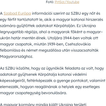
Fotó:
PrtScr/Youtube
A
Szabad Európa
információi szerint az SZBU egy nőt és
egy férfit tartóztatott le, akik a magyar katonai hírszerzés
számára gyűjtöttek adatokat Kárpátalján. Ez Ukrajna
legnyugatibb régiója, ahol a magyarok főként a magyar–
ukrán határ mentén élnek. Utoljára 1944-ben voltak ott
magyar csapatok, miután 1939-ben, Csehszlovákia
felbomlása és német megszállása után visszacsatolták
Magyarországhoz.
Az SZBU közölte, hogy az ügynökök feladata az volt, hogy
adatokat gyűjtsenek Kárpátalja katonai védelmi
képességeiről, feltérképezzék a gyenge pontokat, valamint
elemezzék, hogyan reagálnának a helyiek egy esetleges
magyar csapategység bevonulására.
A magyar kormány mindig kiállt Ukrajna területi