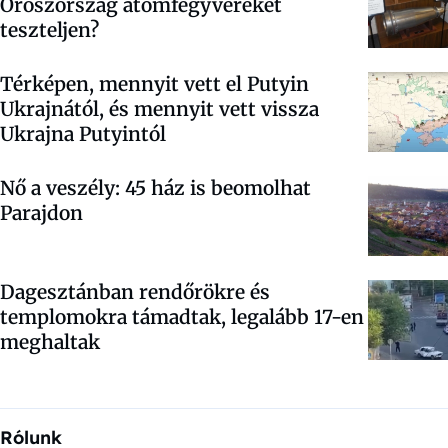
Oroszország atomfegyvereket
teszteljen?
Térképen, mennyit vett el Putyin
Ukrajnától, és mennyit vett vissza
Ukrajna Putyintól
Nő a veszély: 45 ház is beomolhat
Parajdon
Dagesztánban rendőrökre és
templomokra támadtak, legalább 17-en
meghaltak
Rólunk