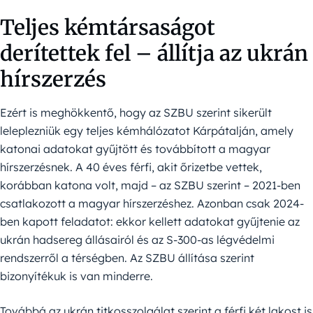
Teljes kémtársaságot
derítettek fel – állítja az ukrán
hírszerzés
Ezért is meghökkentő, hogy az SZBU szerint sikerült
leleplezniük egy teljes kémhálózatot Kárpátalján, amely
katonai adatokat gyűjtött és továbbított a magyar
hírszerzésnek. A 40 éves férfi, akit őrizetbe vettek,
korábban katona volt, majd – az SZBU szerint – 2021-ben
csatlakozott a magyar hírszerzéshez. Azonban csak 2024-
ben kapott feladatot: ekkor kellett adatokat gyűjtenie az
ukrán hadsereg állásairól és az S-300-as légvédelmi
rendszerről a térségben. Az SZBU állítása szerint
bizonyítékuk is van minderre.
Továbbá az ukrán titkosszolgálat szerint a férfi két lakost is