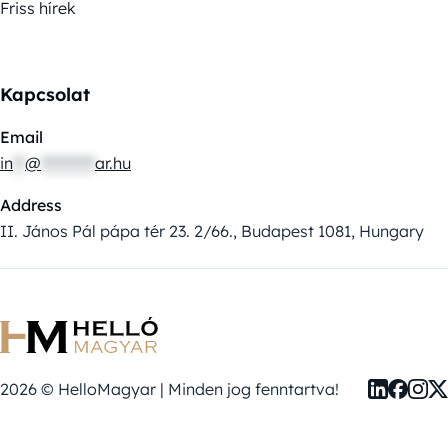
Friss hírek
Kapcsolat
Email
in
**
@
*********
ar.hu
Address
II. János Pál pápa tér 23. 2/66., Budapest 1081, Hungary
2026 © HelloMagyar | Minden jog fenntartva!