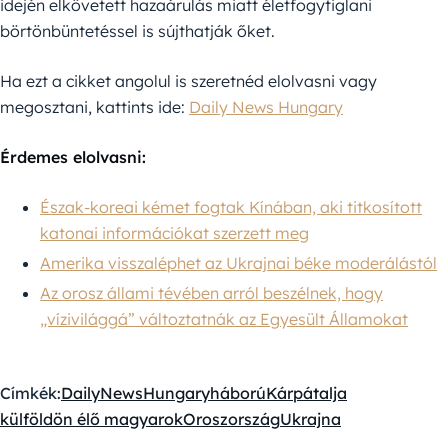
idején elkövetett hazaárulás miatt életfogytiglani
börtönbüntetéssel is sújthatják őket.
Ha ezt a cikket angolul is szeretnéd elolvasni vagy
megosztani, kattints ide:
Daily News Hungary
Érdemes elolvasni:
Észak-koreai kémet fogtak Kínában, aki titkosított
katonai információkat szerzett meg
Amerika visszaléphet az Ukrajnai béke moderálástól
Az orosz állami tévében arról beszélnek, hogy
„vízivilággá” változtatnák az Egyesült Államokat
Címkék:
DailyNewsHungary
háború
Kárpátalja
külföldön élő magyarok
Oroszország
Ukrajna