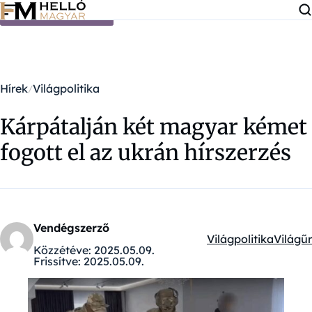
Ugrás a tartalomra
Hírek
Világpolitika
Kárpátalján két magyar kémet
fogott el az ukrán hírszerzés
Vendégszerző
Világpolitika
Világűr
Kategóriák:
Közzétéve:
2025.05.09.
Frissítve:
2025.05.09.