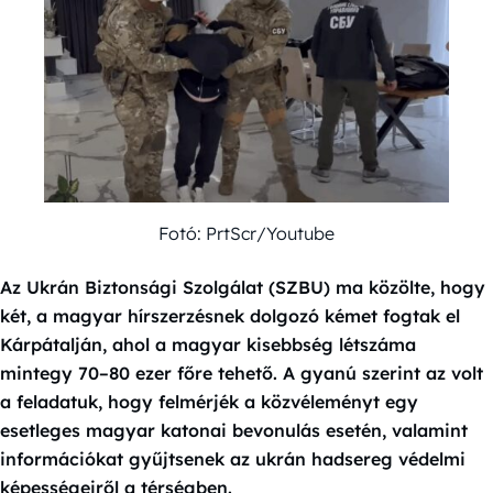
Fotó: PrtScr/Youtube
Az Ukrán Biztonsági Szolgálat (SZBU) ma közölte, hogy
két, a magyar hírszerzésnek dolgozó kémet fogtak el
Kárpátalján, ahol a magyar kisebbség létszáma
mintegy 70–80 ezer főre tehető. A gyanú szerint az volt
a feladatuk, hogy felmérjék a közvéleményt egy
esetleges magyar katonai bevonulás esetén, valamint
információkat gyűjtsenek az ukrán hadsereg védelmi
képességeiről a térségben.