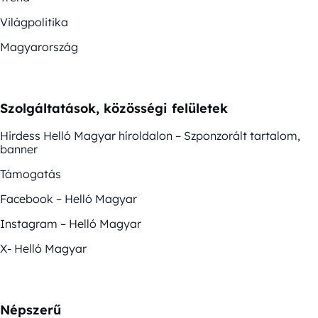
Világpolitika
Magyarország
Szolgáltatások, közösségi felületek
Hirdess Helló Magyar híroldalon – Szponzorált tartalom,
banner
Támogatás
Facebook – Helló Magyar
Instagram – Helló Magyar
X- Helló Magyar
Népszerű