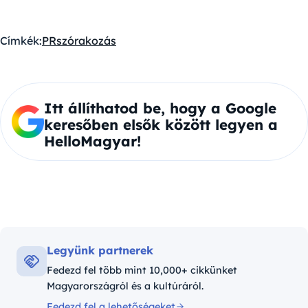
Címkék:
PR
szórakozás
Itt állíthatod be, hogy a Google
keresőben elsők között legyen a
HelloMagyar!
Legyünk partnerek
Fedezd fel több mint 10,000+ cikkünket
Magyarországról és a kultúráról.
Fedezd fel a lehetőségeket