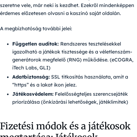
szeretne vele, már neki is kezdhet. Ezekről mindenképpen
érdemes előzetesen olvasni a kaszinó saját oldalán.
A megbízhatóság további jelei:
Független auditok:
Rendszeres tesztelésekkel
igazolható a játékok tisztessége és a véletlenszám-
generátorok megfelelő (RNG) működése. (eCOGRA,
iTech Labs, GLI)
Adatbiztonság:
SSL titkosítás használata, amit a
“https” és a lakat ikon jelez.
Játékosvédelem:
Felelősségteljes szerencsejáték
priorizálása (önkizárási lehetőségek, játéklimitek)
Fizetési módok és a játékosok