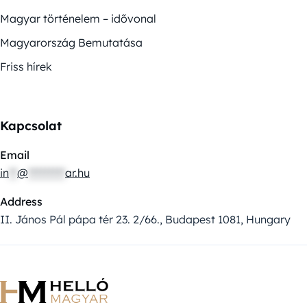
Magyar történelem – idővonal
Magyarország Bemutatása
Friss hírek
Kapcsolat
Email
in
**
@
*********
ar.hu
Address
II. János Pál pápa tér 23. 2/66., Budapest 1081, Hungary