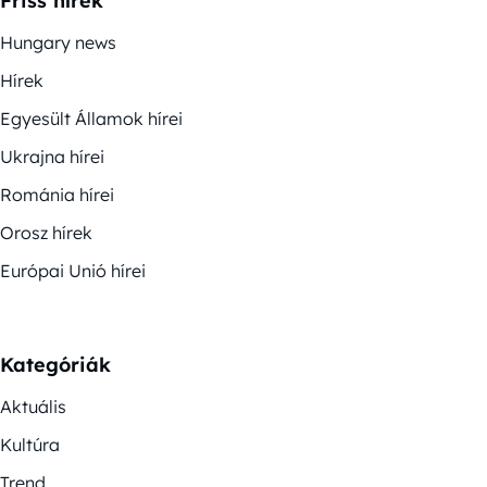
Friss hírek
Hungary news
Hírek
Egyesült Államok hírei
Ukrajna hírei
Románia hírei
Orosz hírek
Európai Unió hírei
Kategóriák
Aktuális
Kultúra
Trend