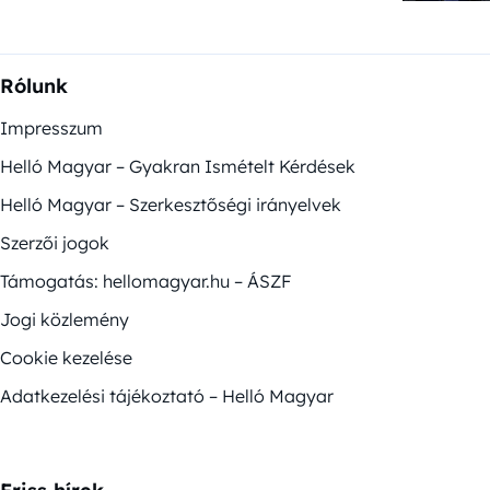
Rólunk
Impresszum
Helló Magyar – Gyakran Ismételt Kérdések
Helló Magyar – Szerkesztőségi irányelvek
Szerzői jogok
Támogatás: hellomagyar.hu – ÁSZF
Jogi közlemény
Cookie kezelése
Adatkezelési tájékoztató – Helló Magyar