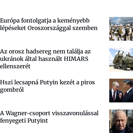
Európa fontolgatja a keményebb
lépéseket Oroszországgal szemben
Az orosz hadsereg nem találja az
ukránok által használt HIMARS
ellenszerét
Hszi lecsapná Putyin kezét a piros
gombról
A Wagner-csoport visszavonulással
fenyegeti Putyint