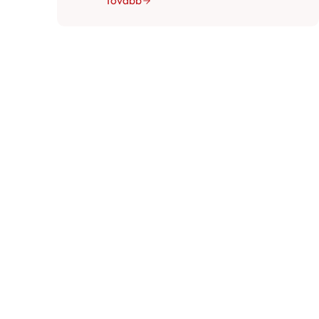
Tovább