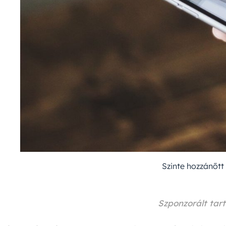
Szinte hozzánőtt
Szponzorált tar