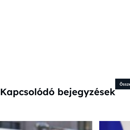
Össz
Kapcsolódó bejegyzések