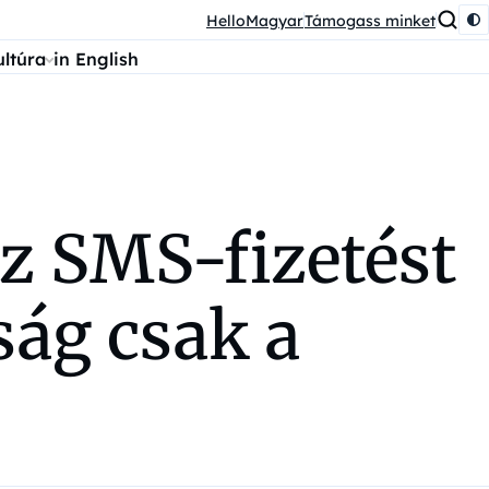
HelloMagyar
Támogass minket
ultúra
in English
az SMS-fizetést
ság csak a