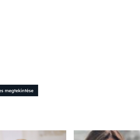
es megtekintése