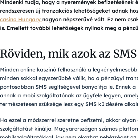
Mindenki tudja, hogy a nyeremények befizetésének é
rendszeresen új tranzakciós lehetőségeket adnak ho
casino Hungary
nagyon népszerűvé vált. Ez nem cs
is. Emellett további lehetőségek nyílnak meg a pénz
Röviden, mik azok az SMS 
Minden online kaszinó felhasználó a legkényelmesebb 
minden sokkal egyszerűbbé válik, ha a pénzügyi tranz
pontosabban SMS segítségével bonyolítja le. Ennek a
annak a mobilszolgáltatónak az ügyfele legyen, amely 
természetesen szüksége lesz egy SMS küldésére alkal
Ha ezzel a módszerrel szeretne befizetni, akkor olyan o
szolgáltatást kínálja. Magyarországon számos platf
mobilszolgáltatókkal, így nem okozhat nehézséget az o