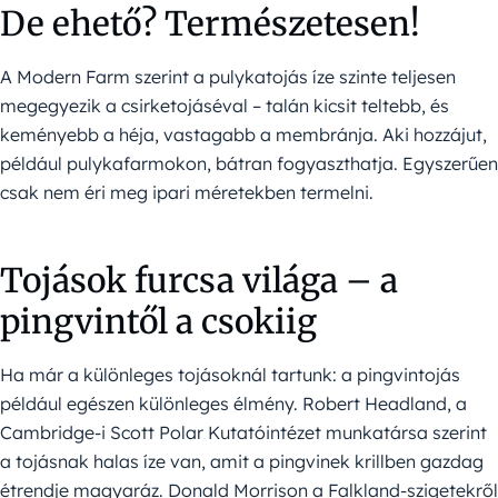
De ehető? Természetesen!
A Modern Farm szerint a pulykatojás íze szinte teljesen
megegyezik a csirketojáséval – talán kicsit teltebb, és
keményebb a héja, vastagabb a membránja. Aki hozzájut,
például pulykafarmokon, bátran fogyaszthatja. Egyszerűen
csak nem éri meg ipari méretekben termelni.
Tojások furcsa világa – a
pingvintől a csokiig
Ha már a különleges tojásoknál tartunk: a pingvintojás
például egészen különleges élmény. Robert Headland, a
Cambridge-i Scott Polar Kutatóintézet munkatársa szerint
a tojásnak halas íze van, amit a pingvinek krillben gazdag
étrendje magyaráz. Donald Morrison a Falkland-szigetekről