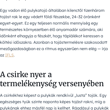
Egy vadon élő pulykatojó általában kilenctől tizenhárom
tojást rak le egy védett földi fészekbe, 24–32 óránként
egyet-egyet. Ez egy teljesen normális mennyiség egy
természetes környezetben élő anyamadár számára, aki
időnként elhagyja a fészkét, hogy táplálékot keressen a
költési időszakra. Azonban a tojástermelésre szakosodott
mezőgazdaságban ez a ritmus egyszerűen nem elég — írja
az
IFLS
.
A csirke nyer a
termelékenység versenyében
A csirkékhez képest a pulykák rendkívül „lusta” tojók. Egy
egészséges tyúk szinte naponta képes tojást rakni, míg a
pulykának ehhez másfél nap is kellhet. Ráadásul a pulykák