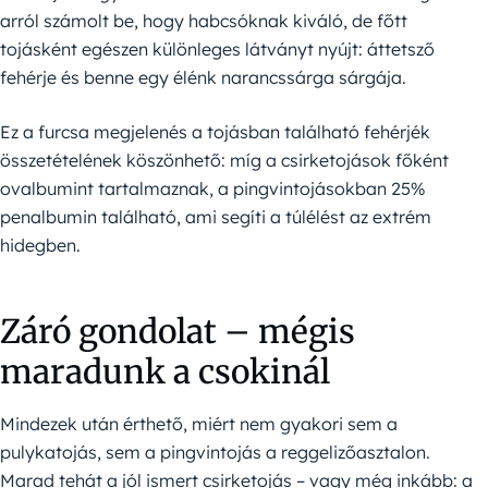
arról számolt be, hogy habcsóknak kiváló, de főtt
tojásként egészen különleges látványt nyújt: áttetsző
fehérje és benne egy élénk narancssárga sárgája.
Ez a furcsa megjelenés a tojásban található fehérjék
összetételének köszönhető: míg a csirketojások főként
ovalbumint tartalmaznak, a pingvintojásokban 25%
penalbumin található, ami segíti a túlélést az extrém
hidegben.
Záró gondolat – mégis
maradunk a csokinál
Mindezek után érthető, miért nem gyakori sem a
pulykatojás, sem a pingvintojás a reggelizőasztalon.
Marad tehát a jól ismert csirketojás – vagy még inkább: a