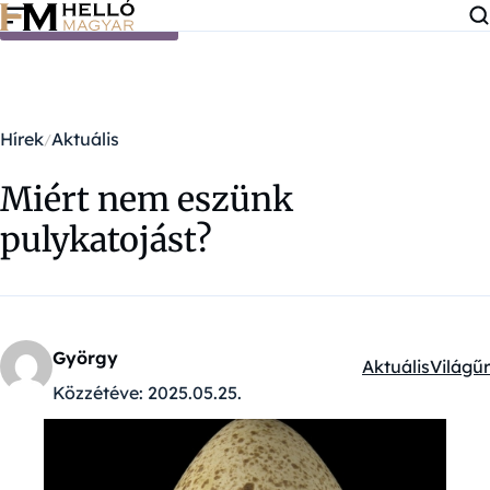
Ugrás a tartalomra
Hírek
Aktuális
Miért nem eszünk
pulykatojást?
György
Aktuális
Világűr
Kategóriák:
Közzétéve:
2025.05.25.