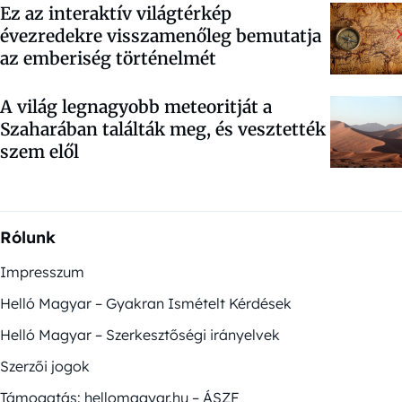
Ez az interaktív világtérkép
évezredekre visszamenőleg bemutatja
az emberiség történelmét
A világ legnagyobb meteoritját a
Szaharában találták meg, és vesztették
szem elől
Rólunk
Impresszum
Helló Magyar – Gyakran Ismételt Kérdések
Helló Magyar – Szerkesztőségi irányelvek
Szerzői jogok
Támogatás: hellomagyar.hu – ÁSZF