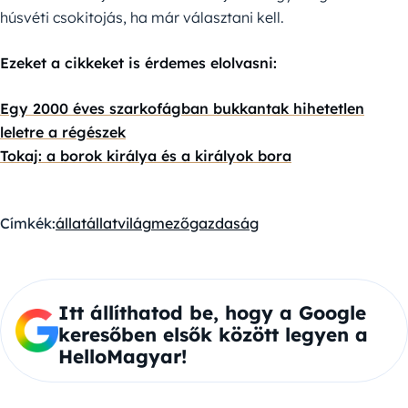
húsvéti csokitojás, ha már választani kell.
Ezeket a cikkeket is érdemes elolvasni:
Egy 2000 éves szarkofágban bukkantak hihetetlen
leletre a régészek
Tokaj: a borok királya és a királyok bora
Címkék:
állat
állatvilág
mezőgazdaság
Itt állíthatod be, hogy a Google
keresőben elsők között legyen a
HelloMagyar!