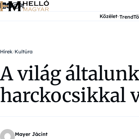
Ugrás a tartalomra
Közélet
Trend
Tö
Hírek
Kultúra
A világ általunk
harckocsikkal v
Mayer Jácint