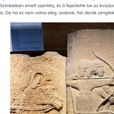
Szimbelben emelt szentély, és ő fejeztette be az évsz
is. De ha ez nem volna elég, szobrok, fali ábrák zengtek