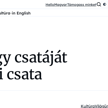
HelloMagyar
Támogass minket
ultúra
in English
y csatáját
i csata
Kultúra
Világűr