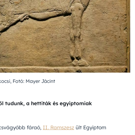
kocsi, Fotó: Mayer Jácint
ől tudunk, a hettiták és egyiptomiak
ecsvágyóbb fáraó,
II. Ramszesz
ült Egyiptom