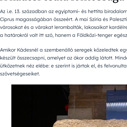
Az i.e. 13. században az egyiptomi- és hettita birodalo
Ciprus magasságában összeért. A mai Szíria és Palesztina
városokat és a várakat lerombolták, lakosaikat kardél
a határokról volt itt szó, hanem a Földközi-tenger egés
Amikor Kádesnél a szembenálló seregek közeledtek eg
készült összecsapni, amelyet az ókor addig látott. Minde
ütközetnek néz elébe: e szerint is jártak el, és felvonult
szövetségeseiket.