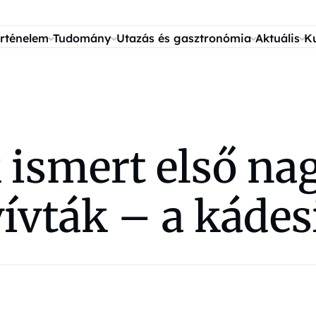
rténelem
Tudomány
Utazás és gasztronómia
Aktuális
K
 ismert első nag
ívták – a kádes