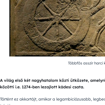
Többfős asszír harci 
A világ első két nagyhatalom közti ütközete, amelyr
közötti i.e. 1274-ben lezajlott kádesi csata.
Történt ez akkortájt, amikor a legambiciózusabb, legb