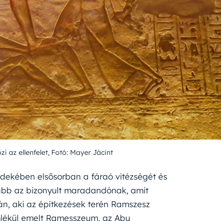
i az ellenfelet, Fotó: Mayer Jácint
rdekében elsősorban a fáraó vitézségét és
nkább az bizonyult maradandónak, amit
án, aki az építkezések terén Ramszesz
mlékül emelt Ramesszeum, az Abu