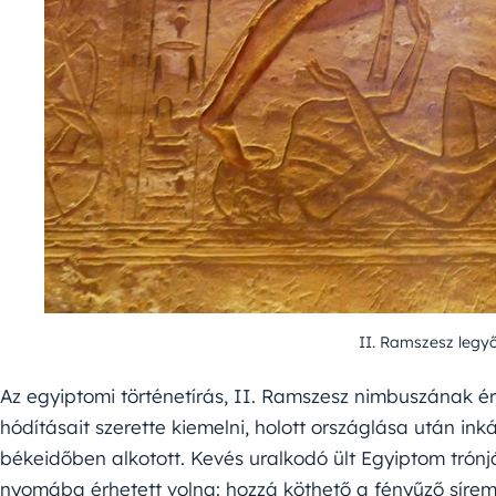
II. Ramszesz legyőz
Az egyiptomi történetírás, II. Ramszesz nimbuszának é
hódításait szerette kiemelni, holott országlása után i
békeidőben alkotott. Kevés uralkodó ült Egyiptom trónj
nyomába érhetett volna: hozzá köthető a fényűző síre