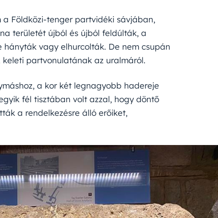
m a Földközi-tenger partvidéki sávjában,
 területét újból és újból feldúlták, a
re hányták vagy elhurcolták. De nem csupán
z keleti partvonulatának az uralmáról.
ymáshoz, a kor két legnagyobb hadereje
gyik fél tisztában volt azzal, hogy döntő
atták a rendelkezésre álló erőiket,