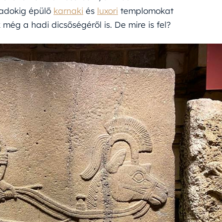
ázadokig épülő
karnaki
és
luxori
templomokat
 még a hadi dicsőségéről is. De mire is fel?