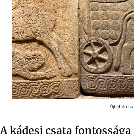
Újhettita ha
A kádesi csata fontossága