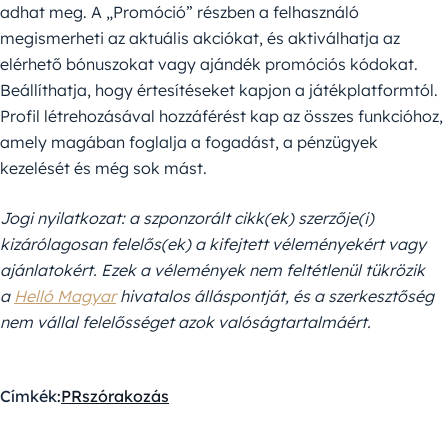
adhat meg. A „Promóció” részben a felhasználó
megismerheti az aktuális akciókat, és aktiválhatja az
elérhető bónuszokat vagy ajándék promóciós kódokat.
Beállíthatja, hogy értesítéseket kapjon a játékplatformtól.
Profil létrehozásával hozzáférést kap az összes funkcióhoz,
amely magában foglalja a fogadást, a pénzügyek
kezelését és még sok mást.
Jogi nyilatkozat: a szponzorált cikk(ek) szerzője(i)
kizárólagosan felelős(ek) a kifejtett véleményekért vagy
ajánlatokért. Ezek a vélemények nem feltétlenül tükrözik
a
Helló Magyar
hivatalos álláspontját, és a szerkesztőség
nem vállal felelősséget azok valóságtartalmáért.
Címkék:
PR
szórakozás