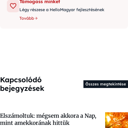
Támogass minket
Légy részese a HelloMagyar fejlesztésének
Tovább
Kapcsolódó
Összes megtekintése
bejegyzések
Elszámoltuk: mégsem akkora a Nap,
mint amekkorának hittük