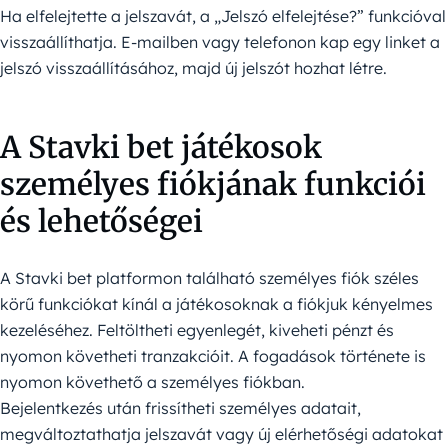
Ha elfelejtette a jelszavát, a „Jelszó elfelejtése?” funkcióval
visszaállíthatja. E-mailben vagy telefonon kap egy linket a
jelszó visszaállításához, majd új jelszót hozhat létre.
A Stavki bet játékosok
személyes fiókjának funkciói
és lehetőségei
A Stavki bet platformon található személyes fiók széles
körű funkciókat kínál a játékosoknak a fiókjuk kényelmes
kezeléséhez. Feltöltheti egyenlegét, kiveheti pénzt és
nyomon követheti tranzakcióit. A fogadások története is
nyomon követhető a személyes fiókban.
Bejelentkezés után frissítheti személyes adatait,
megváltoztathatja jelszavát vagy új elérhetőségi adatokat