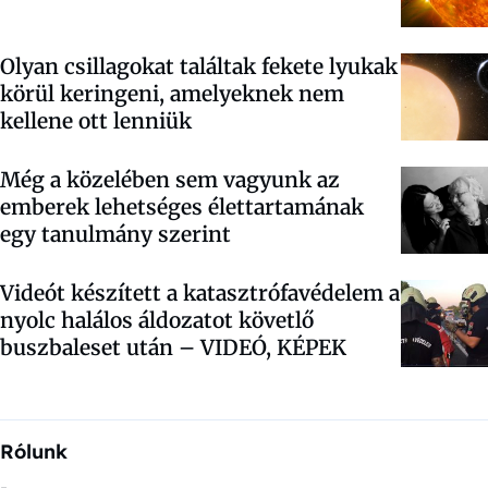
Olyan csillagokat találtak fekete lyukak
körül keringeni, amelyeknek nem
kellene ott lenniük
Még a közelében sem vagyunk az
emberek lehetséges élettartamának
egy tanulmány szerint
Videót készített a katasztrófavédelem a
nyolc halálos áldozatot követlő
buszbaleset után – VIDEÓ, KÉPEK
Rólunk