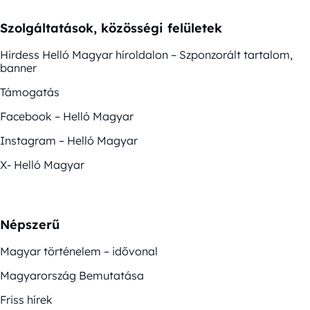
Szolgáltatások, közösségi felületek
Hirdess Helló Magyar híroldalon – Szponzorált tartalom,
banner
Támogatás
Facebook – Helló Magyar
Instagram – Helló Magyar
X- Helló Magyar
Népszerű
Magyar történelem – idővonal
Magyarország Bemutatása
Friss hírek