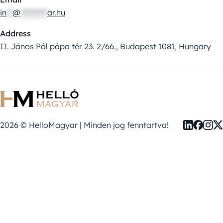
in
**
@
*********
ar.hu
Address
II. János Pál pápa tér 23. 2/66., Budapest 1081, Hungary
2026 © HelloMagyar | Minden jog fenntartva!