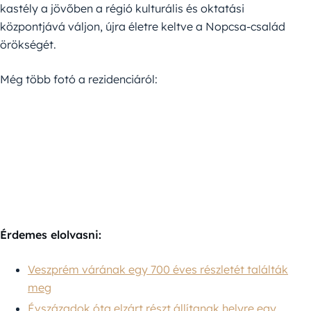
kastély a jövőben a régió kulturális és oktatási
központjává váljon, újra életre keltve a Nopcsa-család
örökségét.
Még több fotó a rezidenciáról:
Érdemes elolvasni:
Veszprém várának egy 700 éves részletét találták
meg
Évszázadok óta elzárt részt állítanak helyre egy