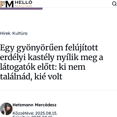
Ugrás a tartalomra
Hírek
Kultúra
Egy gyönyörűen felújított
erdélyi kastély nyílik meg a
látogatók előtt: ki nem
találnád, kié volt
Hetzmann Mercédesz
Közzétéve:
2025.08.15.