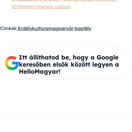
történelmi magyar várban
Címkék:
Erdély
kultúra
magyar
vár-kastély
Itt állíthatod be, hogy a Google
keresőben elsők között legyen a
HelloMagyar!