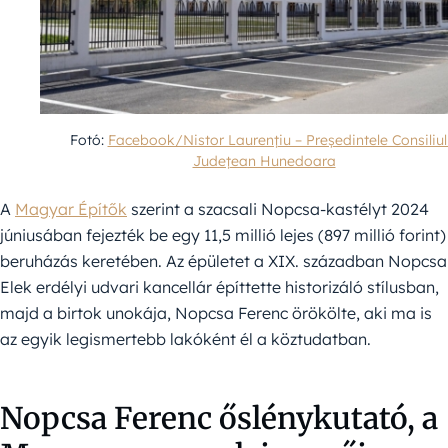
Fotó:
Facebook/Nistor Laurențiu – Președintele Consiliul
Județean Hunedoara
A
Magyar Építők
szerint a szacsali Nopcsa-kastélyt 2024
júniusában fejezték be egy 11,5 millió lejes (897 millió forint)
beruházás keretében. Az épületet a XIX. században Nopcsa
Elek erdélyi udvari kancellár építtette historizáló stílusban,
majd a birtok unokája, Nopcsa Ferenc örökölte, aki ma is
az egyik legismertebb lakóként él a köztudatban.
Nopcsa Ferenc őslénykutató, a