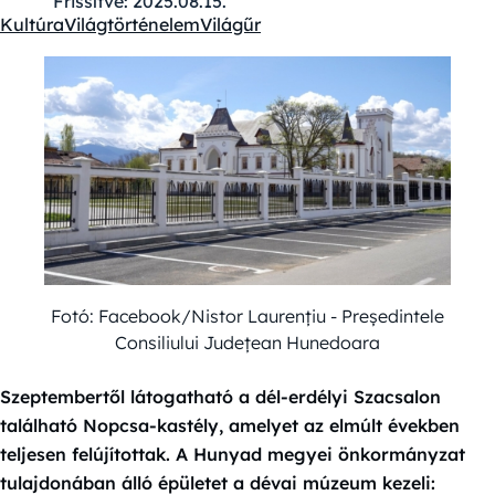
Frissítve:
2025.08.15.
Kultúra
Világtörténelem
Világűr
Kategóriák:
Fotó: Facebook/Nistor Laurențiu - Președintele
Consiliului Județean Hunedoara
Szeptembertől látogatható a dél-erdélyi Szacsalon
található Nopcsa-kastély, amelyet az elmúlt években
teljesen felújítottak. A Hunyad megyei önkormányzat
tulajdonában álló épületet a dévai múzeum kezeli: