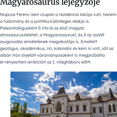
Magyarosaurus lejegyzője
Nopcsa Ferenc nem csupán a rezidencia lakója volt, hanem
a tudomány és a politika különleges alakja is.
Paleontológusként ő írta le az első magyar
dinoszauruszleletet, a Magyarosaurust, és ő az izolált
zsugorodás elméletének megalkotója is. Emellett
geológus, akadémikus, író, kalandor és kém is volt, sőt az
albán trón önjelölt várományosaként is megpróbálta
érvényesíteni ambícióit az I. világháború előtt.