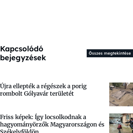
Kapcsolódó
Összes megtekintése
bejegyzések
Újra ellepték a régészek a porig
rombolt Gólyavár területét
Friss képek: Így locsolkodnak a
hagyományörzők Magyarországon és
Székelyföldön