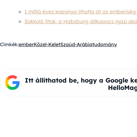
1 millió éves koponya írhatja át az emberiség
Sokkoló titok: a Habsburg-állkapocs igazi oka
Címkék:
ember
Közel-Kelet
Szaúd-Arábia
tudomány
Itt állíthatod be, hogy a Google k
HelloMag