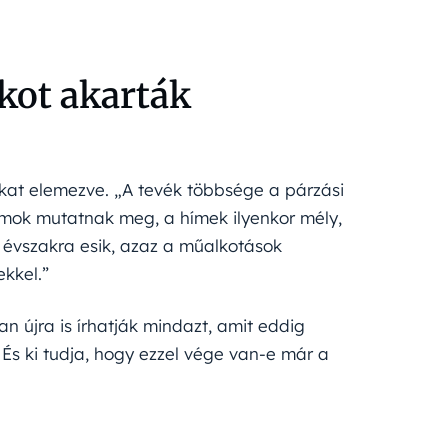
akot akarták
okat elemezve. „A tevék többsége a párzási
zmok mutatnak meg, a hímek ilyenkor mély,
 évszakra esik, azaz a műalkotások
ekkel.”
n újra is írhatják mindazt, amit eddig
És ki tudja, hogy ezzel vége van-e már a