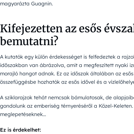
magyarázta Guagnin.
Kifejezetten az esős évsz
bemutatni?
A kutatók egy külön érdekességet is felfedeztek a rajz
időszakban van ábrázolva, amit a megfeszített nyaki i
morajló hangot adnak. Ez az időszak általában az esős
összefüggésbe hozhatók az esős idővel és a vízlelőhely
A sziklarajzok tehát nemcsak bámulatosak, de alapjaiba
gondolunk az emberiség térnyeréséről a Közel-Keleten. 
meglepetéseknek…
Ez is érdekelhet: