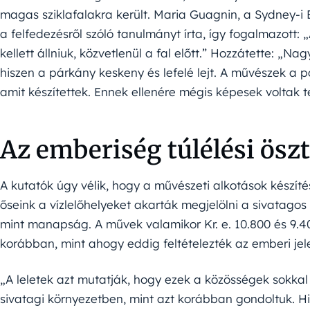
magas sziklafalakra került. Maria Guagnin, a Sydney-i E
a felfedezésről szóló tanulmányt írta, így fogalmazott:
kellett állniuk, közvetlenül a fal előtt.” Hozzátette: „
hiszen a párkány keskeny és lefelé lejt. A művészek a po
amit készítettek. Ennek ellenére mégis képesek voltak 
Az emberiség túlélési ösz
A kutatók úgy vélik, hogy a művészeti alkotások készít
őseink a vízlelőhelyeket akarták megjelölni a sivatagos
mint manapság. A művek valamikor Kr. e. 10.800 és 9.40
korábban, mint ahogy eddig feltételezték az emberi jel
„A leletek azt mutatják, hogy ezek a közösségek sokk
sivatagi környezetben, mint azt korábban gondoltuk. Hih