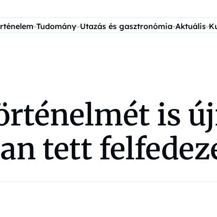
rténelem
Tudomány
Utazás és gasztronómia
Aktuális
K
rténelmét is új
an tett felfedez