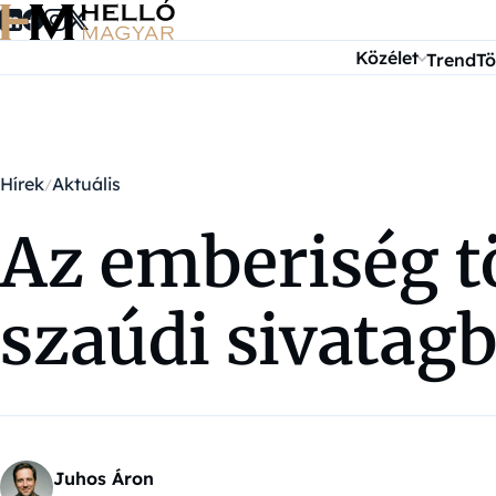
Ugrás a tartalomra
Közélet
Trend
Tö
Hírek
Aktuális
Az emberiség tö
szaúdi sivatagb
Juhos Áron