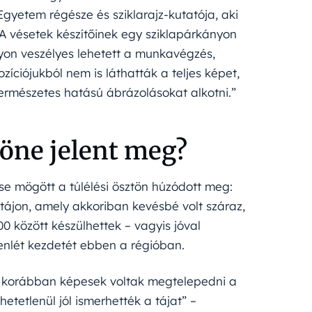
gyetem régésze és sziklarajz-kutatója, aki
 „A vésetek készítőinek egy sziklapárkányon
Nagyon veszélyes lehetett a munkavégzés,
zíciójukból nem is láthatták a teljes képet,
természetes hatású ábrázolásokat alkotni.”
töne jelent meg?
ése mögött a túlélési ösztön húzódott meg:
 tájon, amely akkoriban kevésbé volt száraz,
0 között készülhettek – vagyis jóval
enlét kezdetét ebben a régióban.
al korábban képesek voltak megtelepedni a
etetlenül jól ismerhették a tájat” –