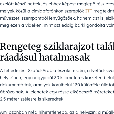
ezelőtt készülhettek, és ehhez képest meglepő részletess
melyek közül a címlapfotónkon szereplők
ITT
megtekint
művészeti szempontból lenyűgözőek, hanem azt is jelzi
meg ezen a vidéken, mint azt eddig bárki gondolta vol
Rengeteg sziklarajzot talá
ráadásul hatalmasak
A felfedezést Szaúd-Arábia északi részén, a Nefúd-siva
helyszínen, egy nagyjából 30 kilométeres körzeten belül
dokumentáltak, amelyek körülbelül 130 különféle állatot
ábrázolnak. A jelenetek egy része elképesztő méreteke
2,5 méter szélesre is sikeredtek.
Ami azonban még hihetetlenebb, az a helyszín: a műal