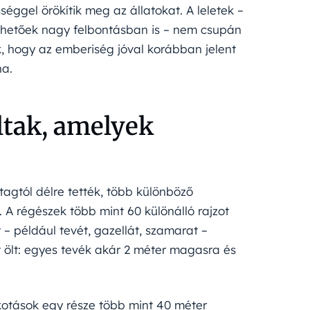
éggel örökítik meg az állatokat. A leletek –
hetőek nagy felbontásban is – nem csupán
k, hogy az emberiség jóval korábban jelent
na.
ltak, amelyek
tagtól délre tették, több különböző
. A régészek több mint 60 különálló rajzot
 – például tevét, gazellát, szamarat –
t ölt: egyes tevék akár 2 méter magasra és
kotások egy része több mint 40 méter