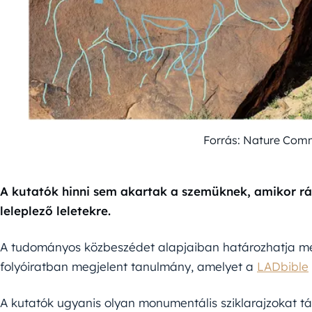
Forrás: Nature Com
A kutatók hinni sem akartak a szemüknek, amikor rát
leleplező leletekre.
A tudományos közbeszédet alapjaiban határozhatja m
folyóiratban megjelent tanulmány, amelyet a
LADbible
A kutatók ugyanis olyan monumentális sziklarajzokat tá