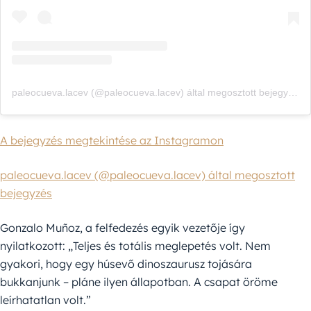
paleocueva.lacev (@paleocueva.lacev) által megosztott bejegyzés
A bejegyzés megtekintése az Instagramon
paleocueva.lacev (@paleocueva.lacev) által megosztott
bejegyzés
Gonzalo Muñoz, a felfedezés egyik vezetője így
nyilatkozott: „Teljes és totális meglepetés volt. Nem
gyakori, hogy egy húsevő dinoszaurusz tojására
bukkanjunk – pláne ilyen állapotban. A csapat öröme
leírhatatlan volt.”