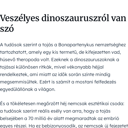
Veszélyes dinoszauruszról van
szó
A tudósok szerint a tojás a Bonapartenykus nemzetséghez
tartozhatott, amely egy kis termetű, de kifejezetten vad,
húsevő theropoda volt. Ezeknek a dinoszauruszoknak a
tojásai különösen ritkák, mivel vékonyabb héjjal
rendelkeztek, ami miatt az idők során szinte mindig
megsemmisültek. Ezért is számít a mostani felfedezés
egyedülállónak a világon.
És a tökéletesen megőrzött héj nemcsak esztétikai csoda:
a tudósok szerint reális esély van arra, hogy a tojás
belsejében a 70 millió év alatt megmaradtak az embrió
egyes részei. Ha ez bebizonyosodik, az nemcsak új fejezetet