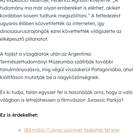
Az expedíció vezetője, Federico Agnolín kifejtette: „A
tudomány ma már olyan embereket is elérhet, akiket
korábban sosem tudtunk megszólítani.” A felfedezést
ugyanis élőben közvetítették az interneten, így
dinoszauruszrajongók ezrei követhették világszerte az
elképesztő pillanatot.
A tojást a vizsgálatok után az Argentínai
Természettudományi Múzeumba szállítják további
tanulmányozásra, míg végül visszakerül Patagóniába, ahol
kiállításon mutatják be a nagyközönségnek.
És ki tudja, talán egyszer fel is használják arra, hogy a való
világban is létrejöhessen a filmvászon Jurassic Parkja?
Ez is érdekelhet:
183 millió (!) éves szörnyet fedeztek fel egy