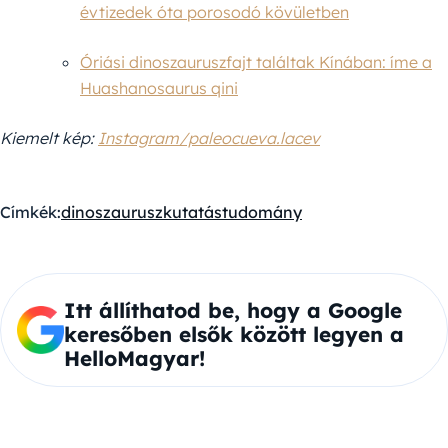
évtizedek óta porosodó kövületben
Óriási dinoszauruszfajt találtak Kínában: íme a
Huashanosaurus qini
Kiemelt kép:
Instagram/paleocueva.lacev
Címkék:
dinoszaurusz
kutatás
tudomány
Itt állíthatod be, hogy a Google
keresőben elsők között legyen a
HelloMagyar!