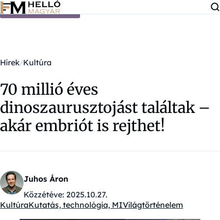
Ugrás a tartalomra
Hírek
Kultúra
70 millió éves
dinoszaurusztojást találtak –
akár embriót is rejthet!
Juhos Áron
Közzétéve:
2025.10.27.
Kultúra
Kutatás, technológia, MI
Világtörténelem
Kategóriák: