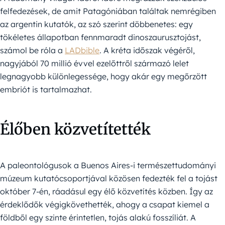
felfedezések, de amit Patagóniában találtak nemrégiben
az argentin kutatók, az szó szerint döbbenetes: egy
tökéletes állapotban fennmaradt dinoszaurusztojást,
számol be róla a
LADbible
. A kréta időszak végéről,
nagyjából 70 millió évvel ezelőttről származó lelet
legnagyobb különlegessége, hogy akár egy megőrzött
embriót is tartalmazhat.
Élőben közvetítették
A paleontológusok a Buenos Aires-i természettudományi
múzeum kutatócsoportjával közösen fedezték fel a tojást
október 7-én, ráadásul egy élő közvetítés közben. Így az
érdeklődők végigkövethették, ahogy a csapat kiemel a
földből egy szinte érintetlen, tojás alakú fosszíliát. A