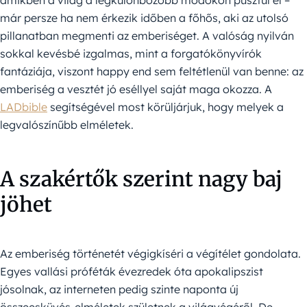
amikben a világ a legkülönbözőbb módokon pusztul el –
már persze ha nem érkezik időben a főhős, aki az utolsó
pillanatban megmenti az emberiséget. A valóság nyilván
sokkal kevésbé izgalmas, mint a forgatókönyvírók
fantáziája, viszont happy end sem feltétlenül van benne: az
emberiség a vesztét jó eséllyel saját maga okozza. A
LADbible
segítségével most körüljárjuk, hogy melyek a
legvalószínűbb elméletek.
A szakértők szerint nagy baj
jöhet
Az emberiség történetét végigkíséri a végítélet gondolata.
Egyes vallási próféták évezredek óta apokalipszist
jósolnak, az interneten pedig szinte naponta új