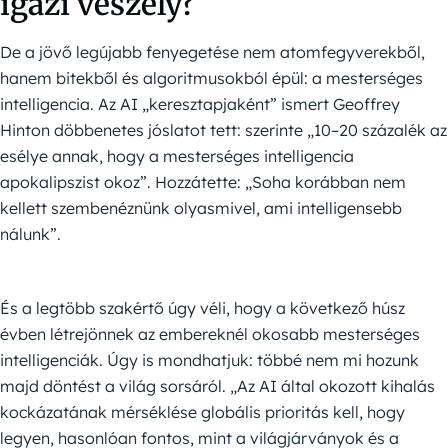
igazi veszély?
De a jövő legújabb fenyegetése nem atomfegyverekből,
hanem bitekből és algoritmusokból épül: a mesterséges
intelligencia. Az AI „keresztapjaként” ismert Geoffrey
Hinton döbbenetes jóslatot tett: szerinte „10–20 százalék az
esélye annak, hogy a mesterséges intelligencia
apokalipszist okoz”. Hozzátette: „Soha korábban nem
kellett szembenéznünk olyasmivel, ami intelligensebb
nálunk”.
És a legtöbb szakértő úgy véli, hogy a következő húsz
évben létrejönnek az embereknél okosabb mesterséges
intelligenciák. Úgy is mondhatjuk: többé nem mi hozunk
majd döntést a világ sorsáról. „Az AI által okozott kihalás
kockázatának mérséklése globális prioritás kell, hogy
legyen, hasonlóan fontos, mint a világjárványok és a