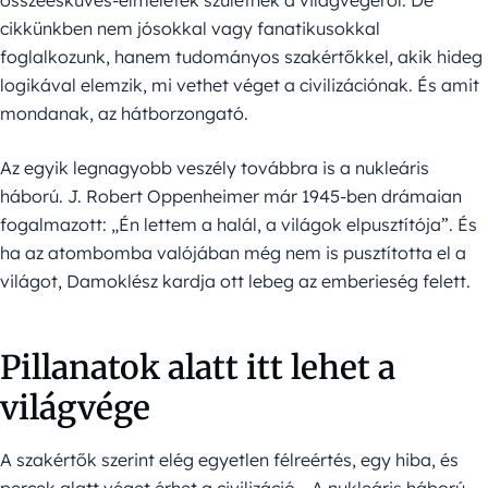
összeesküvés-elméletek születnek a világvégéről. De
cikkünkben nem jósokkal vagy fanatikusokkal
foglalkozunk, hanem tudományos szakértőkkel, akik hideg
logikával elemzik, mi vethet véget a civilizációnak. És amit
mondanak, az hátborzongató.
Az egyik legnagyobb veszély továbbra is a nukleáris
háború. J. Robert Oppenheimer már 1945-ben drámaian
fogalmazott: „Én lettem a halál, a világok elpusztítója”. És
ha az atombomba valójában még nem is pusztította el a
világot, Damoklész kardja ott lebeg az emberieség felett.
Pillanatok alatt itt lehet a
világvége
A szakértők szerint elég egyetlen félreértés, egy hiba, és