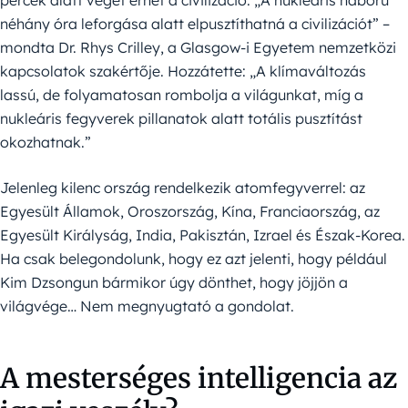
percek alatt véget érhet a civilizáció. „A nukleáris háború
néhány óra leforgása alatt elpusztíthatná a civilizációt” –
mondta Dr. Rhys Crilley, a Glasgow-i Egyetem nemzetközi
kapcsolatok szakértője. Hozzátette: „A klímaváltozás
lassú, de folyamatosan rombolja a világunkat, míg a
nukleáris fegyverek pillanatok alatt totális pusztítást
okozhatnak.”
Jelenleg kilenc ország rendelkezik atomfegyverrel: az
Egyesült Államok, Oroszország, Kína, Franciaország, az
Egyesült Királyság, India, Pakisztán, Izrael és Észak-Korea.
Ha csak belegondolunk, hogy ez azt jelenti, hogy például
Kim Dzsongun bármikor úgy dönthet, hogy jöjjön a
világvége… Nem megnyugtató a gondolat.
A mesterséges intelligencia az