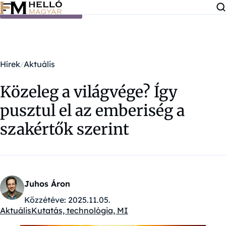
Ugrás a tartalomra
Hírek
Aktuális
Közeleg a világvége? Így
pusztul el az emberiség a
szakértők szerint
Juhos Áron
Közzétéve:
2025.11.05.
Aktuális
Kutatás, technológia, MI
Kategóriák: