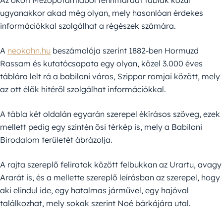
ugyanakkor akad még olyan, mely hasonlóan érdekes
információkkal szolgálhat a régészek számára.
A
neokohn.hu
beszámolója szerint 1882-ben Hormuzd
Rassam és kutatócsapata egy olyan, közel 3.000 éves
táblára lelt rá a babiloni város, Szippar romjai között, mely
az ott élők hitéről szolgálhat információkkal.
A tábla két oldalán egyarán szerepel ékírásos szöveg, ezek
mellett pedig egy szintén ősi térkép is, mely a Babiloni
Birodalom területét ábrázolja.
A rajta szereplő feliratok között felbukkan az Urartu, avagy
Ararát is, és a mellette szereplő leírásban az szerepel, hogy
aki elindul ide, egy hatalmas járművel, egy hajóval
találkozhat, mely sokak szerint Noé bárkájára utal.