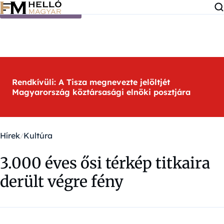
Ugrás a tartalomra
Rendkívüli: A Tisza megnevezte jelöltjét
Magyarország köztársasági elnöki posztjára
Hírek
Kultúra
3.000 éves ősi térkép titkaira
derült végre fény