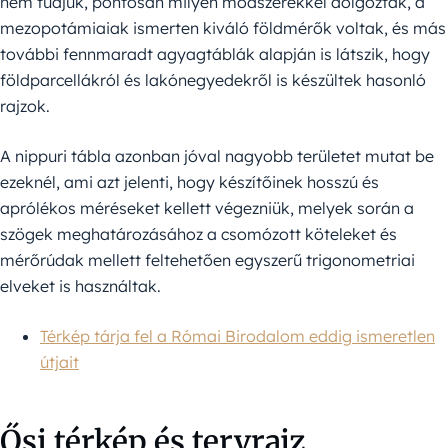
nem tudjuk, pontosan milyen módszerekkel dolgoztak, a
mezopotámiaiak ismerten kiváló földmérők voltak, és más
további fennmaradt agyagtáblák alapján is látszik, hogy
földparcellákról és lakónegyedekről is készültek hasonló
rajzok.
A nippuri tábla azonban jóval nagyobb területet mutat be
ezeknél, ami azt jelenti, hogy készítőinek hosszú és
aprólékos méréseket kellett végezniük, melyek során a
szögek meghatározásához a csomózott köteleket és
mérőrúdak mellett feltehetően egyszerű trigonometriai
elveket is használtak.
Térkép tárja fel a Római Birodalom eddig ismeretlen
útjait
Ősi térkép és tervrajz