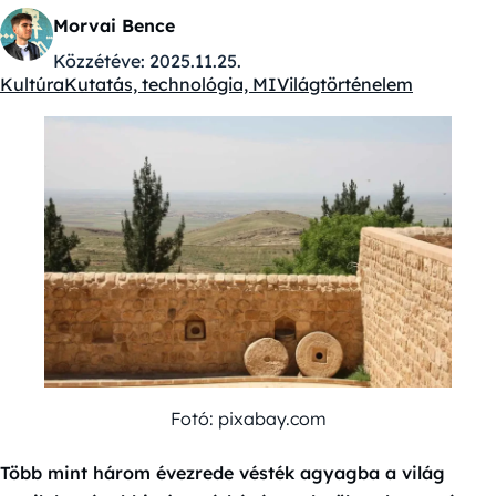
Morvai Bence
Közzétéve:
2025.11.25.
Kultúra
Kutatás, technológia, MI
Világtörténelem
Kategóriák:
Fotó: pixabay.com
Több mint három évezrede vésték agyagba a világ