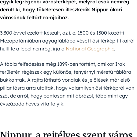
egyik legrégebbi várostérképét, melyről csak nemrég
derült ki, hogy tökéletesen illeszkedik Nippur ókori
városának feltárt romjaihoz.
3,300 évvel ezelőtt készült, az i. e. 1500 és 1300 közötti
Mezopotámiában agyagtáblába vésett ősi térkép titkairól
hullt le a lepel nemrég, írja a
National Geographic
.
A tábla felfedezése még 1899-ben történt, amikor Irak
területén régészek egy különös, tenyérnyi méretű táblára
bukkantak. A rajta látható vonalak és jelölések már első
pillantásra arra utaltak, hogy valamilyen ősi térképről van
szó, de arról, hogy pontosan mit ábrázol, több mint egy
évszázada heves vita folyik.
Nippur, a rejtélyes szent város