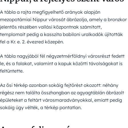
A tábla a rajta megfigyelhető arányok alapján
mezopotámiai Nippur városát ábrázolja, amely a bronzkor
jelentős részében vallási központnak számított,
templomait pedig a kasszita babiloni uralkodók újították
fel a Kr. e. 2. évezred közepén.
A tábla nagyjából fél négyzetmérföldnyi városrészt fedett
le, és a falakat, valamint a kapuk közötti távolságokat is
feltüntette.
Az ősi térkép azonban sokáig fejtörést okozott: néhány
régész nem találta összhangban az agyagtáblán ábrázolt
épületeket a feltárt városmaradványokkal, emiatt pedig
sokáig úgy vélték, a térkép pontatlan.