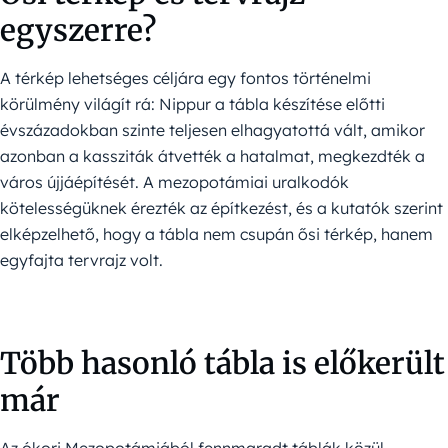
egyszerre?
A térkép lehetséges céljára egy fontos történelmi
körülmény világít rá: Nippur a tábla készítése előtti
évszázadokban szinte teljesen elhagyatottá vált, amikor
azonban a kassziták átvették a hatalmat, megkezdték a
város újjáépítését. A mezopotámiai uralkodók
kötelességüknek érezték az építkezést, és a kutatók szerint
elképzelhető, hogy a tábla nem csupán ősi térkép, hanem
egyfajta tervrajz volt.
Több hasonló tábla is előkerült
már
Az ókori Mezopotámiából fennmaradt táblák közül