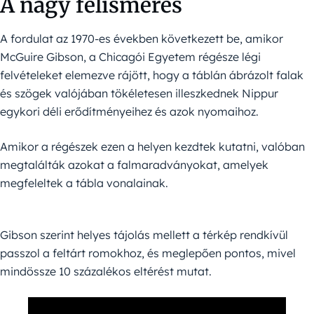
A nagy felismerés
A fordulat az 1970-es években következett be, amikor
McGuire Gibson, a Chicagói Egyetem régésze légi
felvételeket elemezve rájött, hogy a táblán ábrázolt falak
és szögek valójában tökéletesen illeszkednek Nippur
egykori déli erődítményeihez és azok nyomaihoz.
Amikor a régészek ezen a helyen kezdtek kutatni, valóban
megtalálták azokat a falmaradványokat, amelyek
megfeleltek a tábla vonalainak.
Gibson szerint helyes tájolás mellett a térkép rendkívül
passzol a feltárt romokhoz, és meglepően pontos, mivel
mindössze 10 százalékos eltérést mutat.