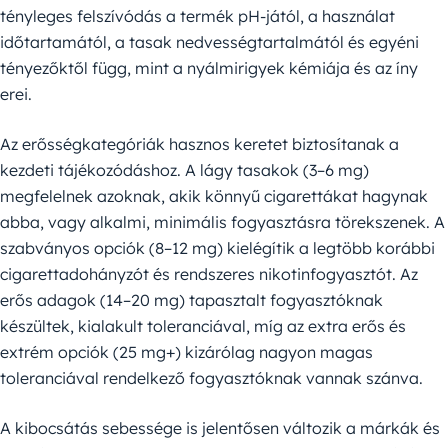
tényleges felszívódás a termék pH-jától, a használat
időtartamától, a tasak nedvességtartalmától és egyéni
tényezőktől függ, mint a nyálmirigyek kémiája és az íny
erei.
Az erősségkategóriák hasznos keretet biztosítanak a
kezdeti tájékozódáshoz. A lágy tasakok (3–6 mg)
megfelelnek azoknak, akik könnyű cigarettákat hagynak
abba, vagy alkalmi, minimális fogyasztásra törekszenek. A
szabványos opciók (8–12 mg) kielégítik a legtöbb korábbi
cigarettadohányzót és rendszeres nikotinfogyasztót. Az
erős adagok (14–20 mg) tapasztalt fogyasztóknak
készültek, kialakult toleranciával, míg az extra erős és
extrém opciók (25 mg+) kizárólag nagyon magas
toleranciával rendelkező fogyasztóknak vannak szánva.
A kibocsátás sebessége is jelentősen változik a márkák és