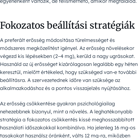
egyénenként változik, de felismerhető, amikor megtalálod.
Fokozatos beállítási stratégiák
A preferált erősség módosítása türelmességet és
módszeres megközelítést igényel. Az erősség növelésekor
végezd kis lépésekben (2–4 mg), kerüld a nagy ugrásokat.
Használd az új erősséget kizárólagosan legalább egy héten
keresztül, mielőtt értékeled, hogy szükséged van-e további
beállításra. A szervezetednek időre van szüksége az
alkalmazkodáshoz és a pontos visszajelzés nyújtásához.
Az erősség csökkentése gyakran pszichológiailag
nehezebbnek bizonyul, mint a növelés. A leghatékonyabb
stratégia a fokozatos csökkentés kissé meghosszabbított
használati időszakokkal kombinálva. Ha jelenleg 16 mg-os
tasakokat használsz óránként, válts 12 mg-ra, miközben