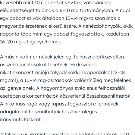
kevesebb mint 10 cigarettát szívtak, valószínűleg
elégedettséget találnak a 6–10 mg tartományban. A napi
egy dobozt szívók általában 10–14 mg-ra szorulnak a
megvonás érzetének elkerülésére. A nehézdohányzók, akik
naponta több mint egy dobozt fogyasztottak, kezdetben
16–20 mg-ot igényelhetnek.
A más nikotintermékek jelenlegi felhasználói közvetlen
összehasonlításokat tehetnek. Ha közepes
nikotinkoncentrációjú folyadékokkal vaporizálsz (12–18
mg/ml), a 10–14 mg-os tasakok valószínűleg megfelelnek
az igényeidnek. A hagyományos svéd snus felhasználói
esetében a koncentrációk közvetlenül összehasonlíthatók.
A nikotinos rágó vagy tapasz fogyasztói e termékek
adagolásait használhatják hozzávetőleges
iránymutatásként.
A teljesen új nikotinfogyasztók delikátabb döntések előtt