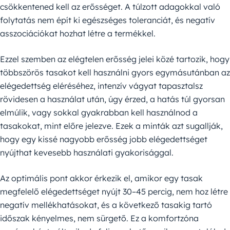
csökkentened kell az erősséget. A túlzott adagokkal való
folytatás nem épít ki egészséges toleranciát, és negatív
asszociációkat hozhat létre a termékkel.
Ezzel szemben az elégtelen erősség jelei közé tartozik, hogy
többszörös tasakot kell használni gyors egymásutánban az
elégedettség eléréséhez, intenzív vágyat tapasztalsz
rövidesen a használat után, úgy érzed, a hatás túl gyorsan
elmúlik, vagy sokkal gyakrabban kell használnod a
tasakokat, mint előre jelezve. Ezek a minták azt sugallják,
hogy egy kissé nagyobb erősség jobb elégedettséget
nyújthat kevesebb használati gyakorisággal.
Az optimális pont akkor érkezik el, amikor egy tasak
megfelelő elégedettséget nyújt 30–45 percig, nem hoz létre
negatív mellékhatásokat, és a következő tasakig tartó
időszak kényelmes, nem sürgető. Ez a komfortzóna