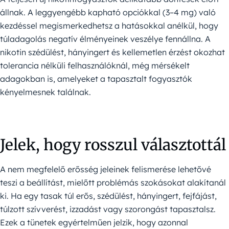
állnak. A leggyengébb kapható opciókkal (3–4 mg) való
kezdéssel megismerkedhetsz a hatásokkal anélkül, hogy
túladagolás negatív élményeinek veszélye fennállna. A
nikotin szédülést, hányingert és kellemetlen érzést okozhat
tolerancia nélküli felhasználóknál, még mérsékelt
adagokban is, amelyeket a tapasztalt fogyasztók
kényelmesnek találnak.
Jelek, hogy rosszul választottál
A nem megfelelő erősség jeleinek felismerése lehetővé
teszi a beállítást, mielőtt problémás szokásokat alakítanál
ki. Ha egy tasak túl erős, szédülést, hányingert, fejfájást,
túlzott szívverést, izzadást vagy szorongást tapasztalsz.
Ezek a tünetek egyértelműen jelzik, hogy azonnal