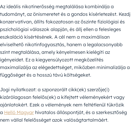
Az ideális nikotinerősség megtalálása kombinálja a
tudományt, az önismeretet és a gondos kísérletezést. Kezdj
konzervatívan, állíts fokozatosan az őszinte fiziológiai és
pszichológiai válaszok alapján, és állj ellen a felesleges
eszkaláció kísértésének. A cél nem a maximálisan
elviselhető nikotinfogyasztás, hanem a legalacsonyabb
szint megtalálása, amely kényelmesen kielégíti az
igényeidet. Ez a kiegyensúlyozott megközelítés
maximalizálja az elégedettséget, miközben minimalizálja a
függőséget és a hosszú távú költségeket.
Jogi nyilatkozat: a szponzorált cikk(ek) szerzője(i)
kizárólagosan felelős(ek) a kifejtett véleményekért vagy
ajánlatokért. Ezek a vélemények nem feltétlenül tükrözik
a
Helló Magyar
hivatalos álláspontját, és a szerkesztőség
nem vállal felelősséget azok valóságtartalmáért.