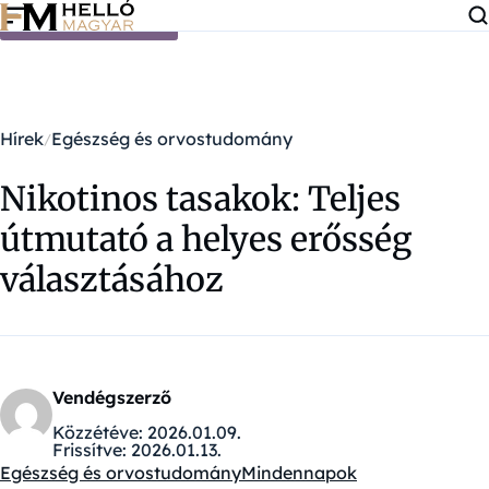
Ugrás a tartalomra
Hírek
Egészség és orvostudomány
Nikotinos tasakok: Teljes
útmutató a helyes erősség
választásához
Vendégszerző
Közzétéve:
2026.01.09.
Frissítve:
2026.01.13.
Egészség és orvostudomány
Mindennapok
Kategóriák: