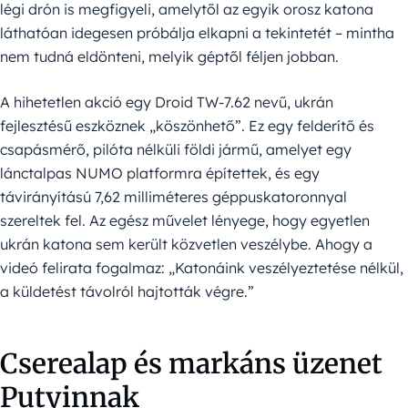
légi drón is megfigyeli, amelytől az egyik orosz katona
láthatóan idegesen próbálja elkapni a tekintetét – mintha
nem tudná eldönteni, melyik géptől féljen jobban.
A hihetetlen akció egy Droid TW-7.62 nevű, ukrán
fejlesztésű eszköznek „köszönhető”. Ez egy felderítő és
csapásmérő, pilóta nélküli földi jármű, amelyet egy
lánctalpas NUMO platformra építettek, és egy
távirányítású 7,62 milliméteres géppuskatoronnyal
szereltek fel. Az egész művelet lényege, hogy egyetlen
ukrán katona sem került közvetlen veszélybe. Ahogy a
videó felirata fogalmaz: „Katonáink veszélyeztetése nélkül,
a küldetést távolról hajtották végre.”
Cserealap és markáns üzenet
Putyinnak