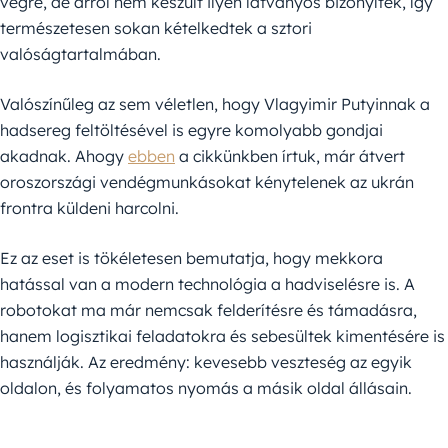
végre, de arról nem készült ilyen látványos bizonyíték, így
természetesen sokan kételkedtek a sztori
valóságtartalmában.
Valószínűleg az sem véletlen, hogy Vlagyimir Putyinnak a
hadsereg feltöltésével is egyre komolyabb gondjai
akadnak. Ahogy
ebben
a cikkünkben írtuk, már átvert
oroszországi vendégmunkásokat kénytelenek az ukrán
frontra küldeni harcolni.
Ez az eset is tökéletesen bemutatja, hogy mekkora
hatással van a modern technológia a hadviselésre is. A
robotokat ma már nemcsak felderítésre és támadásra,
hanem logisztikai feladatokra és sebesültek kimentésére is
használják. Az eredmény: kevesebb veszteség az egyik
oldalon, és folyamatos nyomás a másik oldal állásain.