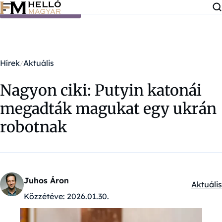
Ugrás a tartalomra
Hírek
Aktuális
Nagyon ciki: Putyin katonái
megadták magukat egy ukrán
robotnak
Juhos Áron
Aktuális
Kategór
Közzétéve:
2026.01.30.