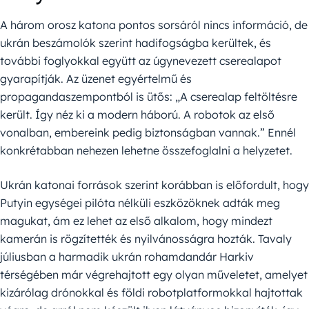
A három orosz katona pontos sorsáról nincs információ, de
ukrán beszámolók szerint hadifogságba kerültek, és
további foglyokkal együtt az úgynevezett cserealapot
gyarapítják. Az üzenet egyértelmű és
propagandaszempontból is ütős: „A cserealap feltöltésre
került. Így néz ki a modern háború. A robotok az első
vonalban, embereink pedig biztonságban vannak.” Ennél
konkrétabban nehezen lehetne összefoglalni a helyzetet.
Ukrán katonai források szerint korábban is előfordult, hogy
Putyin egységei pilóta nélküli eszközöknek adták meg
magukat, ám ez lehet az első alkalom, hogy mindezt
kamerán is rögzítették és nyilvánosságra hozták. Tavaly
júliusban a harmadik ukrán rohamdandár Harkiv
térségében már végrehajtott egy olyan műveletet, amelyet
kizárólag drónokkal és földi robotplatformokkal hajtottak