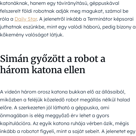
katonáknak, hanem egy távirányítású, géppuskával
felszerelt földi robotnak adják meg magukat, számol be
róla a
Daily Star
. A jelenetről inkább a Terminátor képsorai
juthatnak eszünkbe, mint egy valódi háború, pedig bizony a
kőkemény valóságot látjuk.
Simán győzött a robot a
három katona ellen
A videón három orosz katona bukkan elő az állásaiból,
miközben a feléjük közeledő robot megállás nélkül halad
előre. A szerkezeten jól látható a géppuska, ami
önmagában is elég meggyőző érv lehet a gyors
kapitulációra. Az egyik katona ruhája vérben ázik, mégis
inkább a robotot figyeli, mint a saját sebeit. A jelenetet egy