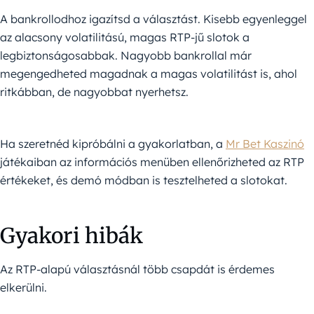
A bankrollodhoz igazítsd a választást. Kisebb egyenleggel
az alacsony volatilitású, magas RTP-jű slotok a
legbiztonságosabbak. Nagyobb bankrollal már
megengedheted magadnak a magas volatilitást is, ahol
ritkábban, de nagyobbat nyerhetsz.
Ha szeretnéd kipróbálni a gyakorlatban, a
Mr Bet Kaszinó
játékaiban az információs menüben ellenőrizheted az RTP
értékeket, és demó módban is tesztelheted a slotokat.
Gyakori hibák
Az RTP-alapú választásnál több csapdát is érdemes
elkerülni.