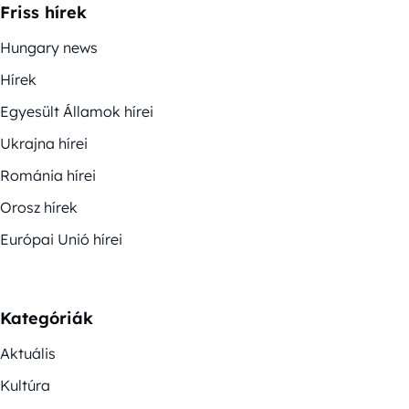
Friss hírek
Hungary news
Hírek
Egyesült Államok hírei
Ukrajna hírei
Románia hírei
Orosz hírek
Európai Unió hírei
Kategóriák
Aktuális
Kultúra