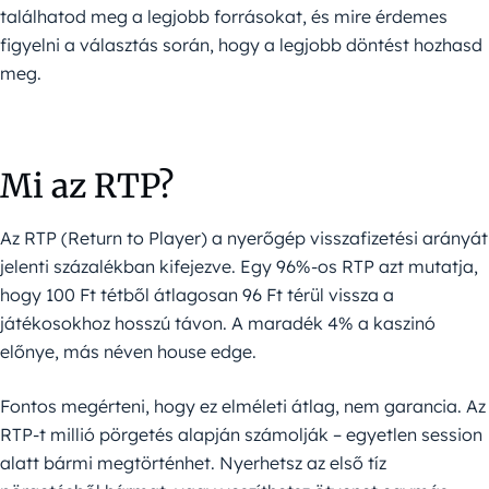
találhatod meg a legjobb forrásokat, és mire érdemes
figyelni a választás során, hogy a legjobb döntést hozhasd
meg.
Mi az RTP?
Az RTP (Return to Player) a nyerőgép visszafizetési arányát
jelenti százalékban kifejezve. Egy 96%-os RTP azt mutatja,
hogy 100 Ft tétből átlagosan 96 Ft térül vissza a
játékosokhoz hosszú távon. A maradék 4% a kaszinó
előnye, más néven house edge.
Fontos megérteni, hogy ez elméleti átlag, nem garancia. Az
RTP-t millió pörgetés alapján számolják – egyetlen session
alatt bármi megtörténhet. Nyerhetsz az első tíz