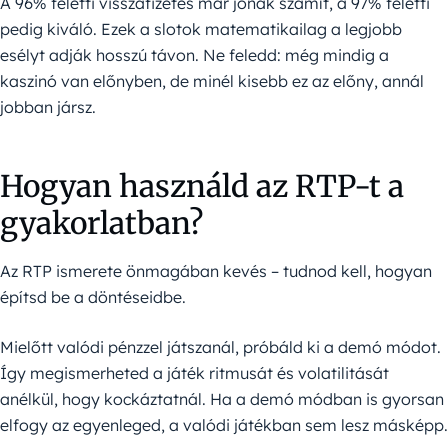
A 96% feletti visszafizetés már jónak számít, a 97% feletti
pedig kiváló. Ezek a slotok matematikailag a legjobb
esélyt adják hosszú távon. Ne feledd: még mindig a
kaszinó van előnyben, de minél kisebb ez az előny, annál
jobban jársz.
Hogyan használd az RTP-t a
gyakorlatban?
Az RTP ismerete önmagában kevés – tudnod kell, hogyan
építsd be a döntéseidbe.
Mielőtt valódi pénzzel játszanál, próbáld ki a demó módot.
Így megismerheted a játék ritmusát és volatilitását
anélkül, hogy kockáztatnál. Ha a demó módban is gyorsan
elfogy az egyenleged, a valódi játékban sem lesz másképp.