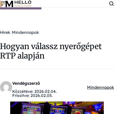
Ugrás a tartalomra
Hírek
Mindennapok
Hogyan válassz nyerőgépet
RTP alapján
Vendégszerző
Mindennapok
Kategóriák:
Közzétéve:
2026.02.04.
Frissítve:
2026.02.05.