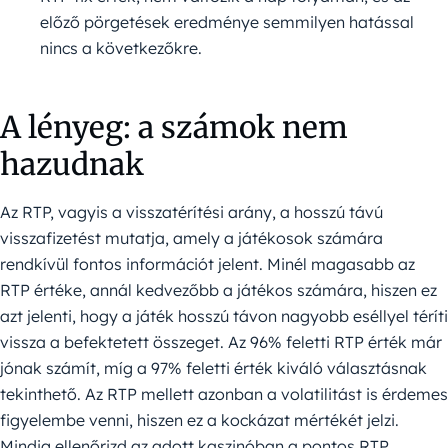
előző pörgetések eredménye semmilyen hatással
nincs a következőkre.
A lényeg: a számok nem
hazudnak
Az RTP, vagyis a visszatérítési arány, a hosszú távú
visszafizetést mutatja, amely a játékosok számára
rendkívül fontos információt jelent. Minél magasabb az
RTP értéke, annál kedvezőbb a játékos számára, hiszen ez
azt jelenti, hogy a játék hosszú távon nagyobb eséllyel téríti
vissza a befektetett összeget. Az 96% feletti RTP érték már
jónak számít, míg a 97% feletti érték kiváló választásnak
tekinthető. Az RTP mellett azonban a volatilitást is érdemes
figyelembe venni, hiszen ez a kockázat mértékét jelzi.
Mindig ellenőrizd az adott kaszinóban a pontos RTP