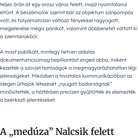
teljes órán át egy orosz város felett, majd nyomtalanul
eltűnt. A beszámolók szerint bár az objektum színpompás
volt, és folyamatosan változó fényekkel ragyogott,
megjelenése mégis pánikot, valamint döbbenetet váltott ki
a szemtanúkból.
A most publikált, mintegy hetven oldalas
dokumentumcsomag bepillantást enged abba, miként
kezelték a szovjet hatóságok a megmagyarázhatatlan légi
jelenségeket. Miközben a hivatalos kommunikációban az
idegen űrhajók létezését „nyugati badarságnak”
minősítették, a háttérben precízen gyűjtötték és elemezték
a beérkező jelentéseket.
A „medúza” Nalcsik felett