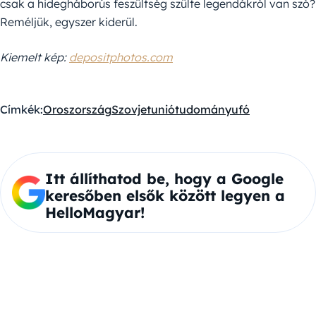
csak a hidegháborús feszültség szülte legendákról van szó?
Reméljük, egyszer kiderül.
Kiemelt kép:
depositphotos.com
Címkék:
Oroszország
Szovjetunió
tudomány
ufó
Itt állíthatod be, hogy a Google
keresőben elsők között legyen a
HelloMagyar!