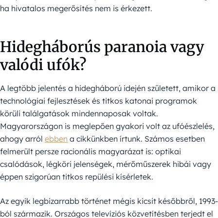
ha hivatalos megerősítés nem is érkezett.
Hidegháborús paranoia vagy
valódi ufók?
A legtöbb jelentés a hidegháború idején született, amikor a
technológiai fejlesztések és titkos katonai programok
körüli találgatások mindennaposak voltak.
Magyarországon is meglepően gyakori volt az ufóészlelés,
ahogy arról
ebben
a cikkünkben írtunk. Számos esetben
felmerült persze racionális magyarázat is: optikai
csalódások, légköri jelenségek, mérőműszerek hibái vagy
éppen szigorúan titkos repülési kísérletek.
Az egyik legbizarrabb történet mégis kicsit későbbről, 1993-
ból származik. Országos televíziós közvetítésben terjedt el