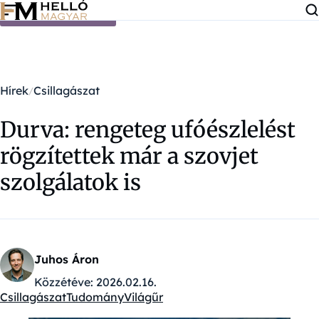
Ugrás a tartalomra
Hírek
Csillagászat
Durva: rengeteg ufóészlelést
rögzítettek már a szovjet
szolgálatok is
Juhos Áron
Közzétéve:
2026.02.16.
Csillagászat
Tudomány
Világűr
Kategóriák: