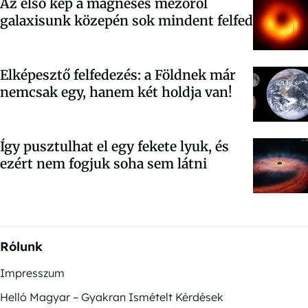
Az első kép a mágneses mezőről
galaxisunk közepén sok mindent felfed
Elképesztő felfedezés: a Földnek már
nemcsak egy, hanem két holdja van!
Így pusztulhat el egy fekete lyuk, és
ezért nem fogjuk soha sem látni
Rólunk
Impresszum
Helló Magyar – Gyakran Ismételt Kérdések