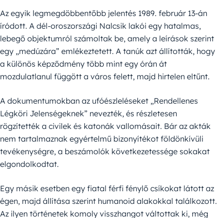
Az egyik legmegdöbbentőbb jelentés 1989. február 13-án
íródott. A dél-oroszországi Nalcsik lakói egy hatalmas,
lebegő objektumról számoltak be, amely a leírások szerint
egy „medúzára” emlékeztetett. A tanúk azt állították, hogy
a különös képződmény több mint egy órán át
mozdulatlanul függött a város felett, majd hirtelen eltűnt.
A dokumentumokban az ufóészleléseket „Rendellenes
Légköri Jelenségeknek” nevezték, és részletesen
rögzítették a civilek és katonák vallomásait. Bár az akták
nem tartalmaznak egyértelmű bizonyítékot földönkívüli
tevékenységre, a beszámolók következetessége sokakat
elgondolkodtat.
Egy másik esetben egy fiatal férfi fénylő csíkokat látott az
égen, majd állítása szerint humanoid alakokkal találkozott.
Az ilyen történetek komoly visszhangot váltottak ki, még