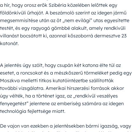
a hír, hogy orosz erők Szibéria közelében lelőttek egy
földönkívüli űrhajót. A beszámoló szerint az idegen jármű
megsemmisítése után az öt „nem evilági” utas egyesítette
testét, és egy ragyogó gömbbé alakult, amely rendkívüli
villanást bocsátott ki, azonnal kőszoborrá dermesztve 23
katonát.
A jelentés úgy szólt, hogy csupán két katona élte túl az
esetet, a roncsokat és a mészkőszerű törmeléket pedig egy
Moszkva melletti titkos kutatóintézetbe szállították
további vizsgálatra. Amerikai hírszerzési források akkor
úgy vélték, ha a történet igaz, az „rendkívül veszélyes
fenyegetést” jelentene az emberiség számára az idegen
technológia fejlettsége miatt.
De vajon van ezekben a jelentésekben bármi igazság, vagy