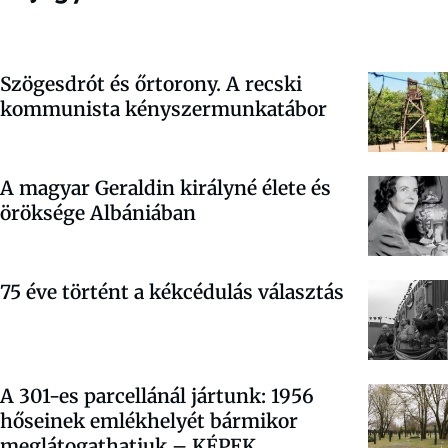
Szögesdrót és őrtorony. A recski
kommunista kényszermunkatábor
A magyar Geraldin királyné élete és
öröksége Albániában
75 éve történt a kékcédulás választás
A 301-es parcellánál jártunk: 1956
hőseinek emlékhelyét bármikor
meglátogathatjuk – KÉPEK