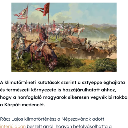
A klímatörténeti kutatások szerint a sztyeppe éghajlata
és természeti környezete is hozzájárulhatott ahhoz,
hogy a honfoglaló magyarok sikeresen vegyék birtokba
a Kárpát-medencét.
Rácz Lajos klímatörténész a Népszavának adott
interjújában
beszélt arról, hogyan befolyásolhatta a