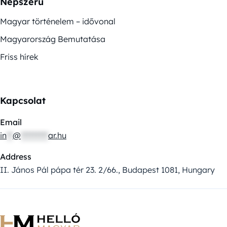
Népszerű
Magyar történelem – idővonal
Magyarország Bemutatása
Friss hírek
Kapcsolat
Email
in
**
@
*********
ar.hu
Address
II. János Pál pápa tér 23. 2/66., Budapest 1081, Hungary