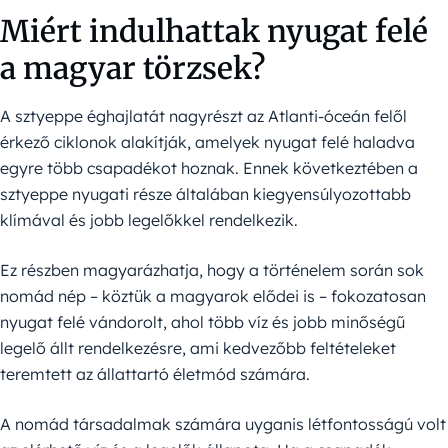
Miért indulhattak nyugat felé
a magyar törzsek?
A sztyeppe éghajlatát nagyrészt az Atlanti-óceán felől
érkező ciklonok alakítják, amelyek nyugat felé haladva
egyre több csapadékot hoznak. Ennek következtében a
sztyeppe nyugati része általában kiegyensúlyozottabb
klímával és jobb legelőkkel rendelkezik.
Ez részben magyarázhatja, hogy a történelem során sok
nomád nép – köztük a magyarok elődei is – fokozatosan
nyugat felé vándorolt, ahol több víz és jobb minőségű
legelő állt rendelkezésre, ami kedvezőbb feltételeket
teremtett az állattartó életmód számára.
A nomád társadalmak számára uyganis létfontosságú volt