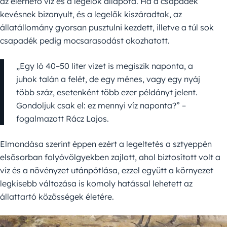
az elérhető víz és a legelők állapota. Ha a csapadék
kevésnek bizonyult, és a legelők kiszáradtak, az
állatállomány gyorsan pusztulni kezdett, illetve a túl sok
csapadék pedig mocsarasodást okozhatott.
„Egy ló 40–50 liter vizet is megiszik naponta, a
juhok talán a felét, de egy ménes, vagy egy nyáj
több száz, esetenként több ezer példányt jelent.
Gondoljuk csak el: ez mennyi víz naponta?” –
fogalmazott Rácz Lajos.
Elmondása szerint éppen ezért a legeltetés a sztyeppén
elsősorban folyóvölgyekben zajlott, ahol biztosított volt a
víz és a növényzet utánpótlása, ezzel együtt a környezet
legkisebb változása is komoly hatással lehetett az
állattartó közösségek életére.