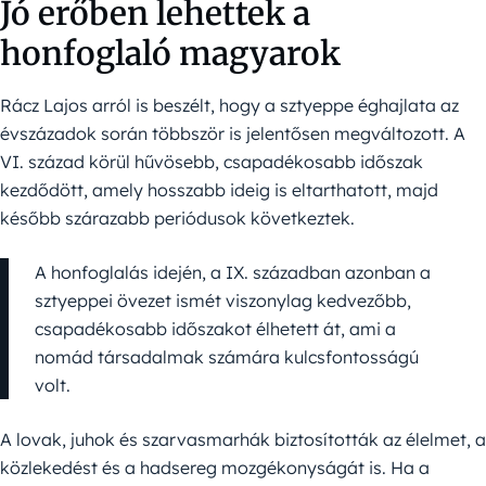
Jó erőben lehettek a
honfoglaló magyarok
Rácz Lajos arról is beszélt, hogy a sztyeppe éghajlata az
évszázadok során többször is jelentősen megváltozott. A
VI. század körül hűvösebb, csapadékosabb időszak
kezdődött, amely hosszabb ideig is eltarthatott, majd
később szárazabb periódusok következtek.
A honfoglalás idején, a IX. században azonban a
sztyeppei övezet ismét viszonylag kedvezőbb,
csapadékosabb időszakot élhetett át, ami a
nomád társadalmak számára kulcsfontosságú
volt.
A lovak, juhok és szarvasmarhák biztosították az élelmet, a
közlekedést és a hadsereg mozgékonyságát is. Ha a