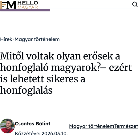
Ugrás a tartalomra
Hírek
Magyar történelem
Mitől voltak olyan erősek a
honfoglaló magyarok?– ezért
is lehetett sikeres a
honfoglalás
Csontos Bálint
Magyar történelem
Természet
Kategóriák:
Közzétéve:
2026.03.10.