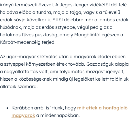
irányú természeti övezet. A Jeges-tenger vidékétől dél felé
haladva előbb a tundra, majd a tajga, vagyis a tűlevelű
erdők sávja következik. Ettől délebbre már a lombos erdők
húzódnak, majd az erdős sztyeppe, végül pedig az a
hatalmas füves pusztaság, amely Mongóliától egészen a
Kárpát-medencéig terjed.
Az ugor–magyar szétválás után a magyarok elődei ebben
a sztyeppei környezetben éltek tovább. Gazdaságuk alapja
a nagyállattartás volt, ami folyamatos mozgást igényelt,
hiszen a közösségeknek mindig új legelőket kellett találniuk
állataik számára.
Korábban arról is írtunk, hogy
mit ettek a honfoglaló
magyarok
a mindennapokban.