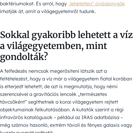
baktériumokat. És arról, hogy
„lehetetlen” óriásbolygók
írhatják át, amit a világegyetemről tudunk.
Sokkal gyakoribb lehetett a víz
a világegyetemben, mint
gondolták?
A felfedezés nemcsak megerősíteni látszik azt a
feltételezést, hogy a víz már a világegyetem fiatal korában
is elterjedt lehetett, de azt is megmutatja, hogy némi
szerencsével a gravitációs lencsék „természetes
távcsőként” segíthetnek a korai világegyetem rejtett
objektumainak felkutatásában. A kutatók szerint a régi
infravörös katalógusok – például az IRAS adatbázisa –
még számos hasonló, extrém távoli és fényes galaxis vagy
kvazár nyomát rejthetik.