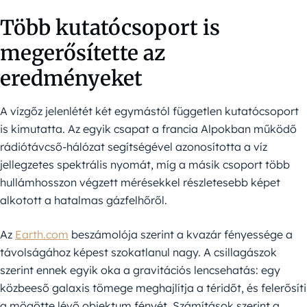
Több kutatócsoport is
megerősítette az
eredményeket
A vízgőz jelenlétét két egymástól független kutatócsoport
is kimutatta. Az egyik csapat a francia Alpokban működő
rádiótávcső-hálózat segítségével azonosította a víz
jellegzetes spektrális nyomát, míg a másik csoport több
hullámhosszon végzett mérésekkel részletesebb képet
alkotott a hatalmas gázfelhőről.
Az
Earth.com
beszámolója szerint a kvazár fényessége a
távolságához képest szokatlanul nagy. A csillagászok
szerint ennek egyik oka a gravitációs lencsehatás: egy
közbeeső galaxis tömege meghajlítja a téridőt, és felerősíti
a mögötte lévő objektum fényét. Számítások szerint a