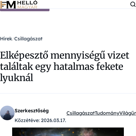
Ugrás a tartalomra
Hírek
Csillagászat
Elképesztő mennyiségű vizet
találtak egy hatalmas fekete
lyuknál
Szerkesztőség
Csillagászat
Tudomány
Világűr
Kategóriák:
Közzétéve:
2026.03.17.