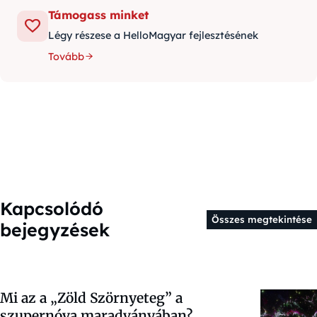
Támogass minket
Légy részese a HelloMagyar fejlesztésének
Tovább
Kapcsolódó
Összes megtekintése
bejegyzések
Mi az a „Zöld Szörnyeteg” a
szupernóva maradványában?