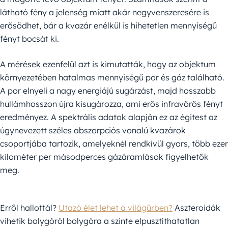
látható fény a jelenség miatt akár negyvenszeresére is
erősödhet, bár a kvazár enélkül is hihetetlen mennyiségű
fényt bocsát ki.
A mérések ezenfelül azt is kimutatták, hogy az objektum
környezetében hatalmas mennyiségű por és gáz található.
A por elnyeli a nagy energiájú sugárzást, majd hosszabb
hullámhosszon újra kisugározza, ami erős infravörös fényt
eredményez. A spektrális adatok alapján ez az égitest az
úgynevezett széles abszorpciós vonalú kvazárok
csoportjába tartozik, amelyeknél rendkívül gyors, több ezer
kilométer per másodperces gázáramlások figyelhetők
meg.
Erről hallottál?
Utazó élet lehet a világűrben?
Aszteroidák
vihetik bolygóról bolygóra a szinte elpusztíthatatlan