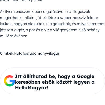
Az ilyen rendszerek boncolgatásával a csillagászok
megérthetik, miként jöttek létre a szupermasszív fekete
lyukak, hogyan alakultak ki a galaxisok, és milyen szerepet
játszott a gáz, a por és a víz a világegyetem első néhány
milliárd évében.
Címkék:
kutatás
tudomány
világűr
Itt állíthatod be, hogy a Google
keresőben elsők között legyen a
HelloMagyar!