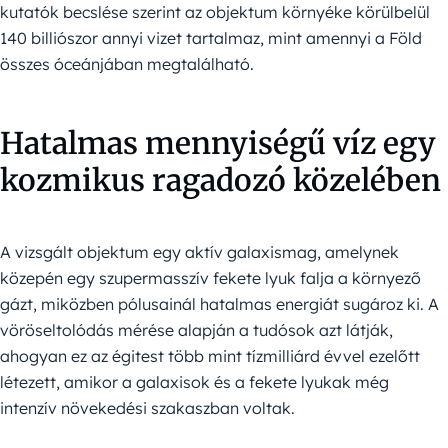
kutatók becslése szerint az objektum környéke körülbelül
140 billiószor annyi vizet tartalmaz, mint amennyi a Föld
összes óceánjában megtalálható.
Hatalmas mennyiségű víz egy
kozmikus ragadozó közelében
A vizsgált objektum egy aktív galaxismag, amelynek
közepén egy szupermasszív fekete lyuk falja a környező
gázt, miközben pólusainál hatalmas energiát sugároz ki. A
vöröseltolódás mérése alapján a tudósok azt látják,
ahogyan ez az égitest több mint tízmilliárd évvel ezelőtt
létezett, amikor a galaxisok és a fekete lyukak még
intenzív növekedési szakaszban voltak.