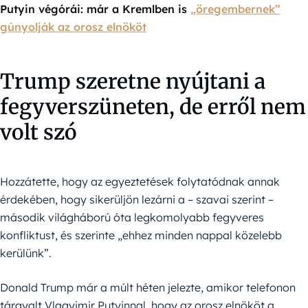
Putyin végórái: már a Kremlben is
„öregembernek”
gúnyolják az orosz elnököt
Trump szeretne nyújtani a
fegyverszüneten, de erről nem
volt szó
Hozzátette, hogy az egyeztetések folytatódnak annak
érdekében, hogy sikerüljön lezárni a – szavai szerint –
második világháború óta legkomolyabb fegyveres
konfliktust, és szerinte „ehhez minden nappal közelebb
kerülünk”.
Donald Trump már a múlt héten jelezte, amikor telefonon
tárgyalt Vlagyimir Putyinnal, hogy az orosz elnököt a