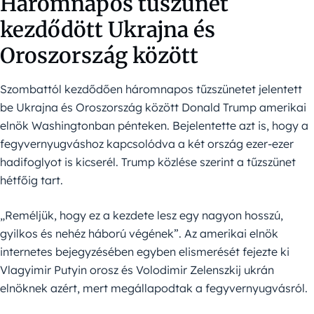
Háromnapos tűszünet
kezdődött Ukrajna és
Oroszország között
Szombattól kezdődően háromnapos tűzszünetet jelentett
be Ukrajna és Oroszország között Donald Trump amerikai
elnök Washingtonban pénteken. Bejelentette azt is, hogy a
fegyvernyugváshoz kapcsolódva a két ország ezer-ezer
hadifoglyot is kicserél. Trump közlése szerint a tűzszünet
hétfőig tart.
„Reméljük, hogy ez a kezdete lesz egy nagyon hosszú,
gyilkos és nehéz háború végének”. Az amerikai elnök
internetes bejegyzésében egyben elismerését fejezte ki
Vlagyimir Putyin orosz és Volodimir Zelenszkij ukrán
elnöknek azért, mert megállapodtak a fegyvernyugvásról.