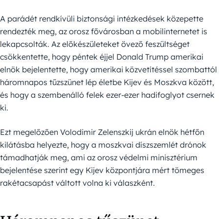
A parádét rendkívüli biztonsági intézkedések közepette
rendezték meg, az orosz fővárosban a mobilinternetet is
lekapcsolták. Az előkészületeket övező feszültséget
csökkentette, hogy péntek éjjel Donald Trump amerikai
elnök bejelentette, hogy amerikai közvetítéssel szombattól
háromnapos tűzszünet lép életbe Kijev és Moszkva között,
és hogy a szembenálló felek ezer-ezer hadifoglyot csernek
ki.
Ezt megelőzően Volodimir Zelenszkij ukrán elnök hétfőn
kilátásba helyezte, hogy a moszkvai díszszemlét drónok
támadhatják meg, ami az orosz védelmi minisztérium
bejelentése szerint egy Kijev központjára mért tömeges
rakétacsapást váltott volna ki válaszként.