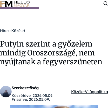
Ugrás a tartalomra
Hírek
Közélet
Putyin szerint a győzelem
mindig Oroszországé, nem
nyújtanak a fegyverszüneten
Szerkesztőség
Közélet
Világpolitika
Kategóriák:
Közzétéve:
2026.05.09.
Frissítve:
2026.05.09.