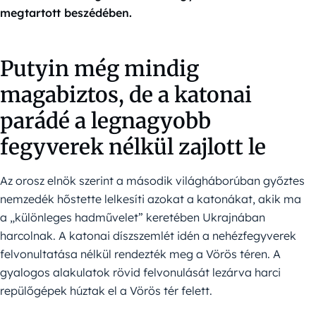
megtartott beszédében.
Putyin még mindig
magabiztos, de a katonai
parádé a legnagyobb
fegyverek nélkül zajlott le
Az orosz elnök szerint a második világháborúban győztes
nemzedék hőstette lelkesíti azokat a katonákat, akik ma
a „különleges hadművelet” keretében Ukrajnában
harcolnak. A katonai díszszemlét idén a nehézfegyverek
felvonultatása nélkül rendezték meg a Vörös téren. A
gyalogos alakulatok rövid felvonulását lezárva harci
repülőgépek húztak el a Vörös tér felett.