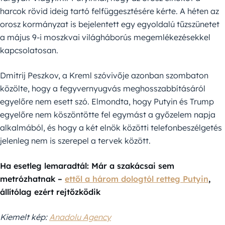
harcok rövid ideig tartó felfüggesztésére kérte. A héten az
orosz kormányzat is bejelentett egy egyoldalú tűzszünetet
a május 9-i moszkvai világháborús megemlékezésekkel
kapcsolatosan.
Dmitrij Peszkov, a Kreml szóvivője azonban szombaton
közölte, hogy a fegyvernyugvás meghosszabbításáról
egyelőre nem esett szó. Elmondta, hogy Putyin és Trump
egyelőre nem köszöntötte fel egymást a győzelem napja
alkalmából, és hogy a két elnök közötti telefonbeszélgetés
jelenleg nem is szerepel a tervek között.
Ha esetleg lemaradtál: Már a szakácsai sem
metrózhatnak –
ettől a három dologtól retteg Putyin
,
állítólag ezért rejtőzködik
Kiemelt kép:
Anadolu Agency