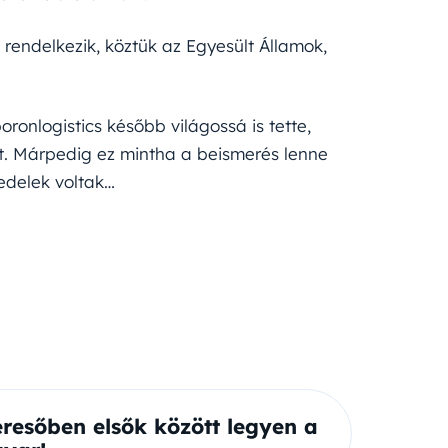
 rendelkezik, köztük az Egyesült Államok,
ronlogistics később világossá is tette,
nt. Márpedig ez mintha a beismerés lenne
edelek voltak…
eresőben elsők között legyen a