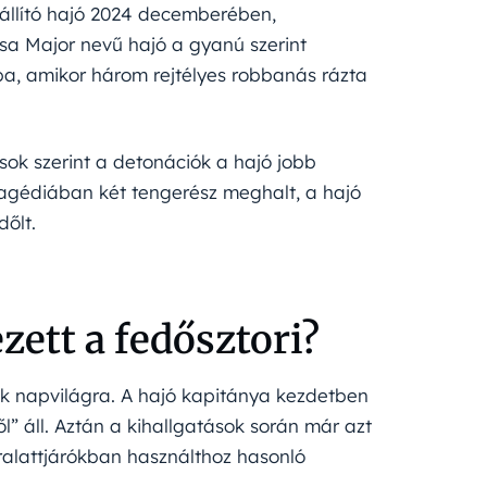
zállító hajó 2024 decemberében,
rsa Major nevű hajó a gyanú szerint
ába, amikor három rejtélyes robbanás rázta
sok szerint a detonációk a hajó jobb
tragédiában két tengerész meghalt, a hajó
dőlt.
zett a fedősztori?
k napvilágra. A hajó kapitánya kezdetben
” áll. Aztán a kihallgatások során már azt
alattjárókban használthoz hasonló