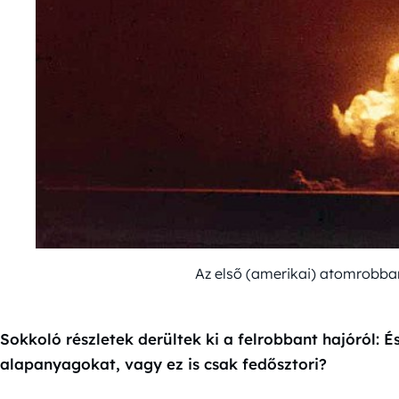
Az első (amerikai) atomrobb
Sokkoló részletek derültek ki a felrobbant hajóról: É
alapanyagokat, vagy ez is csak fedősztori?