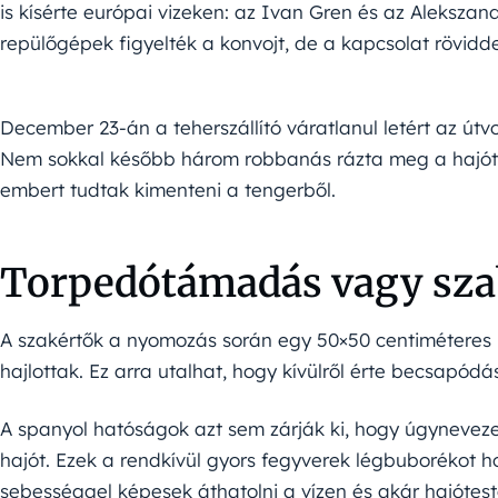
is kísérte európai vizeken: az Ivan Gren és az Alekszan
repülőgépek figyelték a konvojt, de a kapcsolat rövid
December 23-án a teherszállító váratlanul letért az útvo
Nem sokkal később három robbanás rázta meg a hajót
embert tudtak kimenteni a tengerből.
Torpedótámadás vagy sza
A szakértők a nyomozás során egy 50×50 centiméteres ly
hajlottak. Ez arra utalhat, hogy kívülről érte becsapódá
A spanyol hatóságok azt sem zárják ki, hogy úgynevezet
hajót. Ezek a rendkívül gyors fegyverek légbuborékot h
sebességgel képesek áthatolni a vízen és akár hajóteste