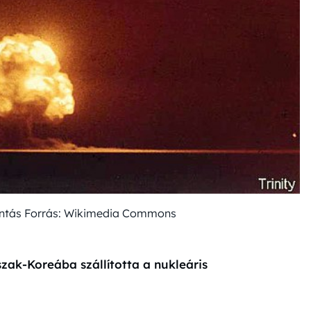
antás Forrás: Wikimedia Commons
szak-Koreába szállította a nukleáris