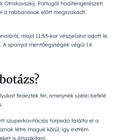
dr Otrakovszkij. Portugál haditengerészeti
del a robbanások előtt megszakadt.
naláról, majd 11:53-kor vészjelzést adott le.
. A spanyol mentőegységek végül 14
botázs?
ukat fedeztek fel, amelynek szélei befelé
s.
t szuperkavitációs torpedó találta el a
oznak létre maguk körül, így extrém
ket is átszakítani.