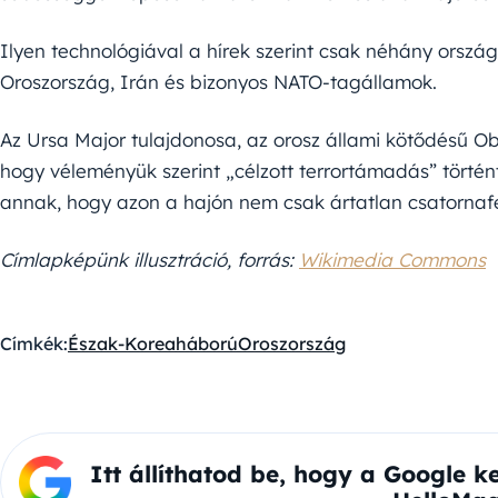
Ilyen technológiával a hírek szerint csak néhány ország
Oroszország, Irán és bizonyos NATO-tagállamok.
Az Ursa Major tulajdonosa, az orosz állami kötődésű Obo
hogy véleményük szerint „célzott terrortámadás” törté
annak, hogy azon a hajón nem csak ártatlan csatornaf
Címlapképünk illusztráció, forrás:
Wikimedia Commons
Címkék:
Észak-Korea
háború
Oroszország
Itt állíthatod be, hogy a Google k