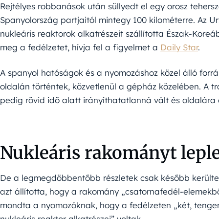
Rejtélyes robbanások után süllyedt el egy orosz tehers
Spanyolország partjaitól mintegy 100 kilométerre. Az U
nukleáris reaktorok alkatrészeit szállította Észak-Kore
meg a fedélzetet, hívja fel a figyelmet a
Daily Star
.
A spanyol hatóságok és a nyomozáshoz közel álló forrá
oldalán történtek, közvetlenül a gépház közelében. A 
pedig rövid idő alatt irányíthatatlanná vált és oldalára 
Nukleáris rakományt leple
De a legmegdöbbentőbb részletek csak később kerülte
azt állította, hogy a rakomány „csatornafedél-elemekből
mondta a nyomozóknak, hogy a fedélzeten „két, tenger
nukleáris reaktor alkatrészei” voltak.