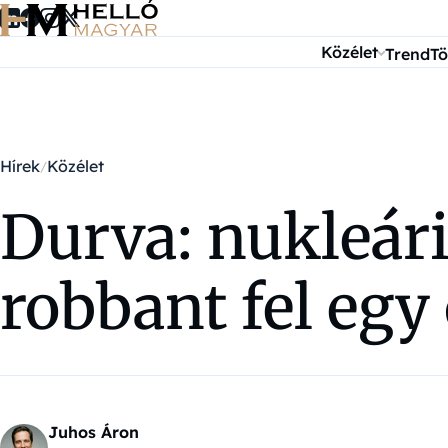
Ugrás a tartalomra
Közélet
Trend
Tö
Hírek
Közélet
Durva: nukleári
robbant fel egy
Juhos Áron