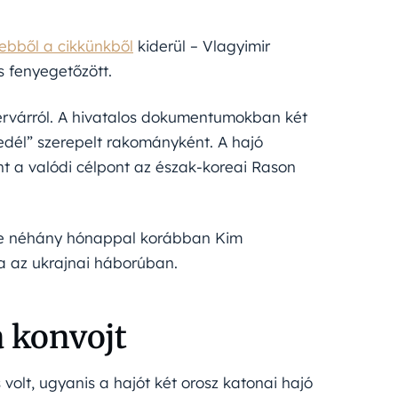
ebből a cikkünkből
kiderül – Vlagyimir
is fenyegetőzött.
ervárról. A hivatalos dokumentumokban két
fedél” szerepelt rakományként. A hajó
nt a valódi célpont az észak-koreai Rason
ssze néhány hónappal korábban Kim
 az ukrajnai háborúban.
a konvojt
olt, ugyanis a hajót két orosz katonai hajó