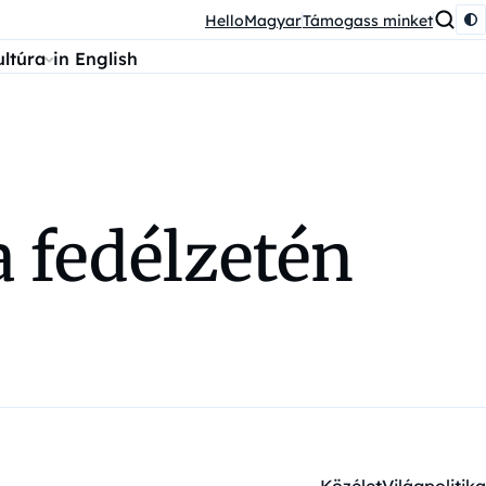
HelloMagyar
Támogass minket
ultúra
in English
a fedélzetén