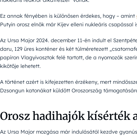
Ez annak fényében is különösen érdekes, hogy – amint
Putyin orosz elnök már Kijev elleni nukleáris csapással 
Az Ursa Major 2024. december 11-én indult el Szentpét
daru, 129 üres konténer és két túlméretezett „csatorna
papíron Vlagyivosztok felé tartott, de a nyomozók szeri
kikötője lehetett.
A történet azért is kifejezetten érzékeny, mert mindö
Dzsongun katonákat küldött Oroszország támogatására
Orosz hadihajók kísérték 
Az Ursa Major mozgása már indulásától kezdve gyanús v