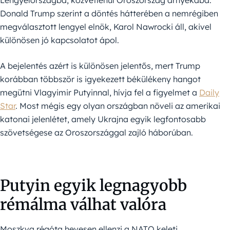
Donald Trump szerint a döntés hátterében a nemrégiben
megválasztott lengyel elnök, Karol Nawrocki áll, akivel
különösen jó kapcsolatot ápol.
A bejelentés azért is különösen jelentős, mert Trump
korábban többször is igyekezett békülékeny hangot
megütni Vlagyimir Putyinnal, hívja fel a figyelmet a
Daily
Star
. Most mégis egy olyan országban növeli az amerikai
katonai jelenlétet, amely Ukrajna egyik legfontosabb
szövetségese az Oroszországgal zajló háborúban.
Putyin egyik legnagyobb
rémálma válhat valóra
Moszkva régóta hevesen ellenzi a NATO keleti