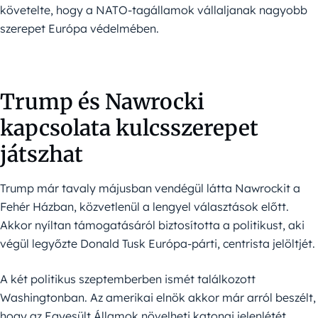
követelte, hogy a NATO-tagállamok vállaljanak nagyobb
szerepet Európa védelmében.
Trump és Nawrocki
kapcsolata kulcsszerepet
játszhat
Trump már tavaly májusban vendégül látta Nawrockit a
Fehér Házban, közvetlenül a lengyel választások előtt.
Akkor nyíltan támogatásáról biztosította a politikust, aki
végül legyőzte Donald Tusk Európa-párti, centrista jelöltjét.
A két politikus szeptemberben ismét találkozott
Washingtonban. Az amerikai elnök akkor már arról beszélt,
hogy az Egyesült Államok növelheti katonai jelenlétét