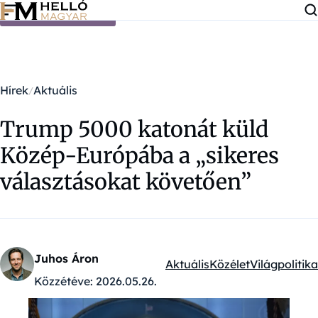
Ugrás a tartalomra
Hírek
Aktuális
Trump 5000 katonát küld
Közép-Európába a „sikeres
választásokat követően”
Juhos Áron
Aktuális
Közélet
Világpolitika
Kategóriák:
Közzétéve:
2026.05.26.