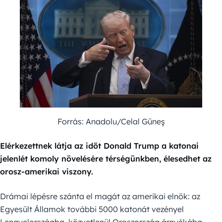
Forrás: Anadolu/Celal Güneş
Elérkezettnek látja az időt Donald Trump a katonai
jelenlét komoly növelésére térségünkben, élesedhet az
orosz-amerikai viszony.
Drámai lépésre szánta el magát az amerikai elnök: az
Egyesült Államok további 5000 katonát vezényel
Lengyelországba, közvetlenül Oroszország árnyékába.