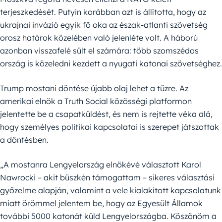
terjeszkedését. Putyin korábban azt is állította, hogy az
ukrajnai invázió egyik fő oka az észak-atlanti szövetség
orosz határok közelében való jelenléte volt. A háború
azonban visszafelé sült el számára: több szomszédos
ország is közeledni kezdett a nyugati katonai szövetséghez.
Trump mostani döntése újabb olaj lehet a tűzre. Az
amerikai elnök a Truth Social közösségi platformon
jelentette be a csapatküldést, és nem is rejtette véka alá,
hogy személyes politikai kapcsolatai is szerepet játszottak
a döntésben.
„A mostanra Lengyelország elnökévé választott Karol
Nawrocki – akit büszkén támogattam – sikeres választási
győzelme alapján, valamint a vele kialakított kapcsolatunk
miatt örömmel jelentem be, hogy az Egyesült Államok
további 5000 katonát küld Lengyelországba. Köszönöm a