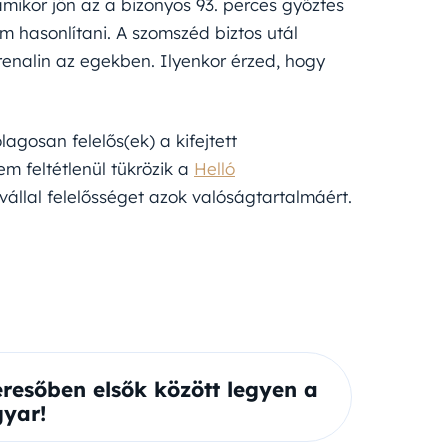
mikor jön az a bizonyos 93. perces győztes
 hasonlítani. A szomszéd biztos utál
drenalin az egekben. Ilyenkor érzed, hogy
ólagosan felelős(ek) a kifejtett
m feltétlenül tükrözik a
Helló
vállal felelősséget azok valóságtartalmáért.
eresőben elsők között legyen a
yar!