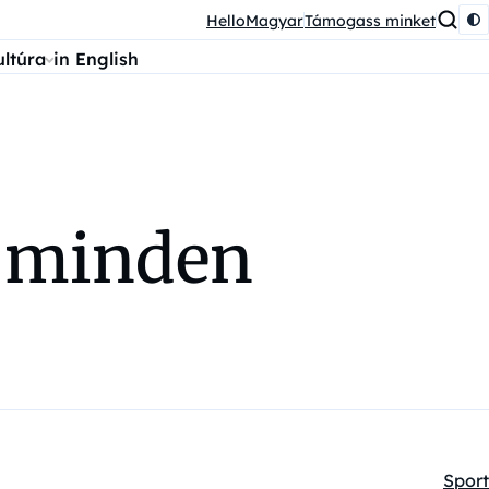
HelloMagyar
Támogass minket
ultúra
in English
l minden
Sport