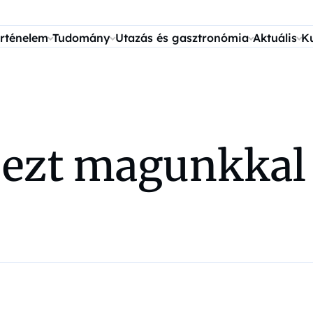
rténelem
Tudomány
Utazás és gasztronómia
Aktuális
K
k ezt magunkka