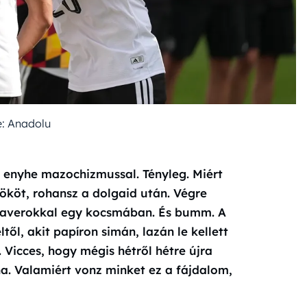
: Anadolu
y enyhe mazochizmussal. Tényleg. Miért
nököt, rohansz a dolgaid után. Végre
 haverokkal egy kocsmában. És bumm. A
től, akit papíron simán, lazán le kellett
 Vicces, hogy mégis hétről hétre újra
a. Valamiért vonz minket ez a fájdalom,