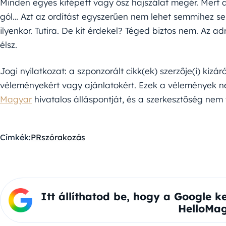
Minden egyes kitépett vagy ősz hajszálat megér. Mert a
gól… Azt az ordítást egyszerűen nem lehet semmihez sem
ilyenkor. Tutira. De kit érdekel? Téged biztos nem. Az a
élsz.
Jogi nyilatkozat: a szponzorált cikk(ek) szerzője(i) kizár
véleményekért vagy ajánlatokért. Ezek a vélemények ne
Magyar
hivatalos álláspontját, és a szerkesztőség nem 
Címkék:
PR
szórakozás
Itt állíthatod be, hogy a Google k
HelloMag