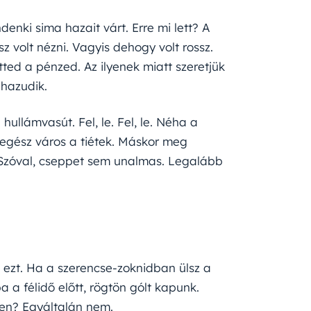
denki sima hazait várt. Erre mi lett? A
sz volt nézni. Vagyis dehogy volt rossz.
tted a pénzed. Az ilyenek miatt szeretjük
 hazudik.
ullámvasút. Fel, le. Fel, le. Néha a
z egész város a tiétek. Máskor meg
 Szóval, cseppet sem unalmas. Legalább
ezt. Ha a szerencse-zoknidban ülsz a
 a félidő előtt, rögtön gólt kapunk.
ben? Egyáltalán nem.