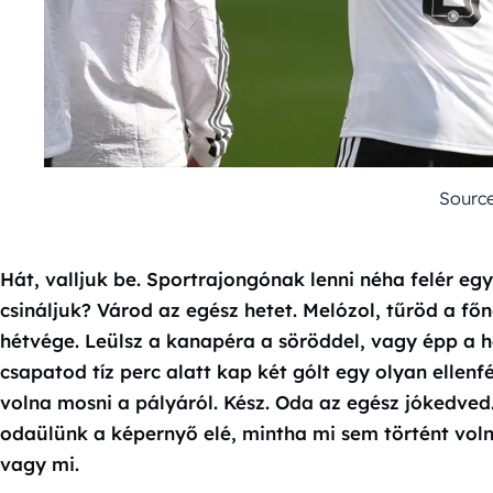
Source
Hát, valljuk be. Sportrajongónak lenni néha felér eg
csináljuk? Várod az egész hetet. Melózol, tűröd a fő
hétvége. Leülsz a kanapéra a söröddel, vagy épp a
csapatod tíz perc alatt kap két gólt egy olyan ellenfél
volna mosni a pályáról. Kész. Oda az egész jókedved.
odaülünk a képernyő elé, mintha mi sem történt voln
vagy mi.