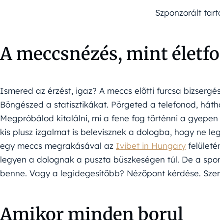
Szponzorált tar
A meccsnézés, mint életf
Ismered az érzést, igaz? A meccs előtti furcsa bizserg
Böngészed a statisztikákat. Pörgeted a telefonod, hátha
Megpróbálod kitalálni, mi a fene fog történni a gyepe
kis plusz izgalmat is belevisznek a dologba, hogy ne le
egy meccs megrakásával az
Ivibet in Hungary
felületé
legyen a dolognak a puszta büszkeségen túl. De a sport
benne. Vagy a legidegesítőbb? Nézőpont kérdése. Szer
Amikor minden borul