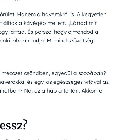
őrület. Hanem a haverokról is. A kegyetlen
t álltok a kávégép mellett. „Láttad mit
ogy láttad. És persze, hogy elmondod a
enki jobban tudja. Mi mind szövetségi
gy meccset csöndben, egyedül a szobában?
haverokkal és egy kis egészséges vitával az
lanatban? Na, az a hab a tortán. Akkor te
ressz?