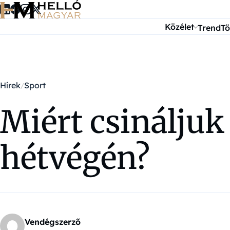
Ugrás a tartalomra
Közélet
Trend
Tö
Hírek
Sport
Miért csinálju
hétvégén?
Vendégszerző