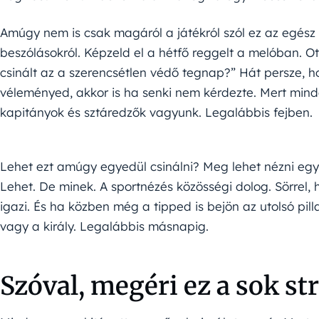
Amúgy nem is csak magáról a játékról szól ez az egész 
beszólásokról. Képzeld el a hétfő reggelt a melóban. Ot
csinált az a szerencsétlen védő tegnap?” Hát persze, h
véleményed, akkor is ha senki nem kérdezte. Mert mind
kapitányok és sztáredzők vagyunk. Legalábbis fejben.
Lehet ezt amúgy egyedül csinálni? Meg lehet nézni e
Lehet. De minek. A sportnézés közösségi dolog. Sörrel, 
igazi. És ha közben még a tipped is bejön az utolsó pil
vagy a király. Legalábbis másnapig.
Szóval, megéri ez a sok st