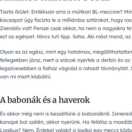
Tiszta őrület. Emlékszel arra a múltkori BL-meccsre? Min
kiscsapat úgy focizta le a milliárdos sztárokat, hogy ros
Zseniális volt! Persze csak akkor, ha nem a nagyokra te
ezt az egészet. Nincs tuti tipp. Soha. Aki mást mond, az
Olyan ez az egész, mint egy hatalmas, megállíthatatlan h
fellegekben jársz, mert a srácok nyertek a derbin és a
legszívesebben a falhoz vágnád a rohadt távirányítót.
van mi miatt kiabálni.
A babonák és a haverok
És akkor még nem is beszéltünk a babonákról. Ismered 
kanapé bal szélén, akkor nyerünk. Ha felállsz a mosdóba
Logikus? Nem. Érdekel valakit a logika egy meccs köz