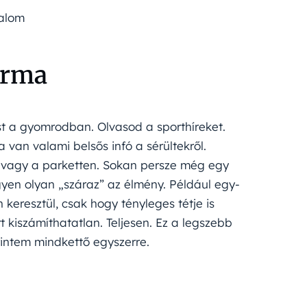
talom
orma
ést a gyomrodban. Olvasod a sporthíreket.
 van valami belsős infó a sérültekről.
n vagy a parketten. Sokan persze még egy
gyen olyan „száraz” az élmény. Például egy-
n keresztül, csak hogy tényleges tétje is
 kiszámíthatatlan. Teljesen. Ez a legszebb
intem mindkettő egyszerre.