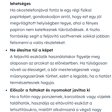
lehetséges
Ha okostelefonjával fotóz le egy régi fizikai
papírképet, gondoskodjon arról, hogy ezt egy jól
megvilágított helyiségben tegye, ahol a fényes
papíron nem keletkeznek tükröződések. A tiszta
forráskép segít a feljavító szoftvernek sokkal jobban
felismerni a valós részleteket.
Ne élesítse túl a képet
A feljavító eszközök használatakor figyelje meg
alaposan az arcokat az előnézetben. Ha túlságosan
növeli az élességet, a bőr mesterségesnek vagy
műanyagszerűnek tűnhet, ezért a legjobb, ha a hatást
természetesnek hagyja.
Először a foltokat és nyomokat javítsa ki
Ha a fotón nagy porszemek, karcolások vagy vízjelek
találhatók, használja az eltávolító eszközt a
letisztításukra, mielőtt alkalmazná a végső nagy