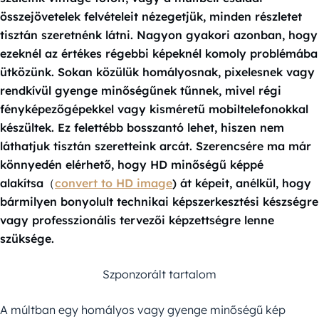
összejövetelek felvételeit nézegetjük, minden részletet
tisztán szeretnénk látni. Nagyon gyakori azonban, hogy
ezeknél az értékes régebbi képeknél komoly problémába
ütközünk. Sokan közülük homályosnak, pixelesnek vagy
rendkívül gyenge minőségűnek tűnnek, mivel régi
fényképezőgépekkel vagy kisméretű mobiltelefonokkal
készültek. Ez felettébb bosszantó lehet, hiszen nem
láthatjuk tisztán szeretteink arcát. Szerencsére ma már
könnyedén elérhető, hogy HD minőségű képpé
alakítsa（
convert to HD image
) át képeit, anélkül, hogy
bármilyen bonyolult technikai képszerkesztési készségre
vagy professzionális tervezői képzettségre lenne
szüksége.
Szponzorált tartalom
A múltban egy homályos vagy gyenge minőségű kép