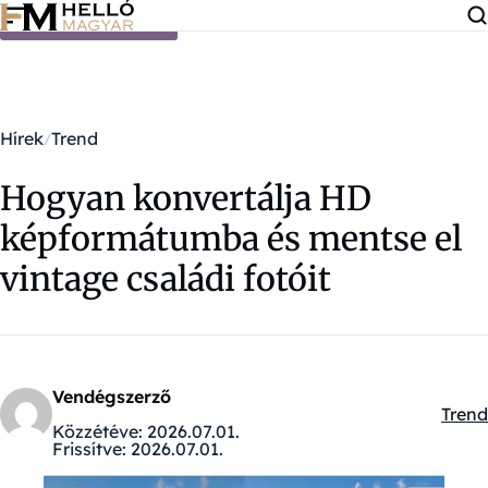
Ugrás a tartalomra
Hírek
Trend
Hogyan konvertálja HD
képformátumba és mentse el
vintage családi fotóit
Vendégszerző
Trend
Kateg
Közzétéve:
2026.07.01.
Frissítve:
2026.07.01.