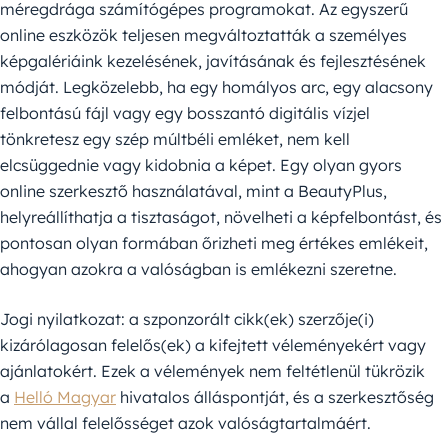
méregdrága számítógépes programokat. Az egyszerű
online eszközök teljesen megváltoztatták a személyes
képgalériáink kezelésének, javításának és fejlesztésének
módját. Legközelebb, ha egy homályos arc, egy alacsony
felbontású fájl vagy egy bosszantó digitális vízjel
tönkretesz egy szép múltbéli emléket, nem kell
elcsüggednie vagy kidobnia a képet. Egy olyan gyors
online szerkesztő használatával, mint a BeautyPlus,
helyreállíthatja a tisztaságot, növelheti a képfelbontást, és
pontosan olyan formában őrizheti meg értékes emlékeit,
ahogyan azokra a valóságban is emlékezni szeretne.
Jogi nyilatkozat: a szponzorált cikk(ek) szerzője(i)
kizárólagosan felelős(ek) a kifejtett véleményekért vagy
ajánlatokért. Ezek a vélemények nem feltétlenül tükrözik
a
Helló Magyar
hivatalos álláspontját, és a szerkesztőség
nem vállal felelősséget azok valóságtartalmáért.