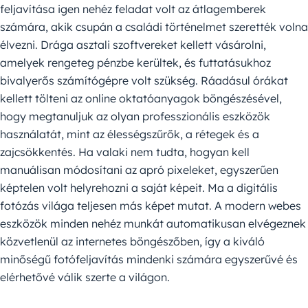
feljavítása igen nehéz feladat volt az átlagemberek
számára, akik csupán a családi történelmet szerették volna
élvezni. Drága asztali szoftvereket kellett vásárolni,
amelyek rengeteg pénzbe kerültek, és futtatásukhoz
bivalyerős számítógépre volt szükség. Ráadásul órákat
kellett tölteni az online oktatóanyagok böngészésével,
hogy megtanuljuk az olyan professzionális eszközök
használatát, mint az élességszűrők, a rétegek és a
zajcsökkentés. Ha valaki nem tudta, hogyan kell
manuálisan módosítani az apró pixeleket, egyszerűen
képtelen volt helyrehozni a saját képeit. Ma a digitális
fotózás világa teljesen más képet mutat. A modern webes
eszközök minden nehéz munkát automatikusan elvégeznek
közvetlenül az internetes böngészőben, így a kiváló
minőségű fotófeljavítás mindenki számára egyszerűvé és
elérhetővé válik szerte a világon.