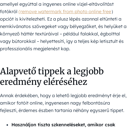
amellyel egyúttal a ingyenes online vízjel-eltávolítást
fotókról
(remove watermark from photo online free
）
opciót is kivitelezheti. Ez a plusz lépés azonnal eltünteti a
nemkívánatos szövegeket vagy bélyegzőket, és helyüket a
környező háttér textúráival – például falakkal, égbolttal
vagy bútorokkal – helyettesíti, így a teljes kép letisztult és
professzionális megjelenést kap.
Alapvető tippek a legjobb
eredmény eléréséhez
Annak érdekében, hogy a lehető legjobb eredményt érje el,
amikor fotóit online, ingyenesen nagy felbontásúra
fejleszti, érdemes észben tartania néhány egyszerű tippet.
Használjon tiszta szkenneléseket, amikor csak