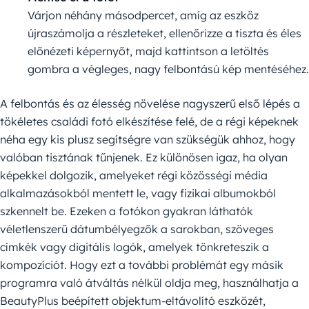
Várjon néhány másodpercet, amíg az eszköz
újraszámolja a részleteket, ellenőrizze a tiszta és éles
előnézeti képernyőt, majd kattintson a letöltés
gombra a végleges, nagy felbontású kép mentéséhez.
A felbontás és az élesség növelése nagyszerű első lépés a
tökéletes családi fotó elkészítése felé, de a régi képeknek
néha egy kis plusz segítségre van szükségük ahhoz, hogy
valóban tisztának tűnjenek. Ez különösen igaz, ha olyan
képekkel dolgozik, amelyeket régi közösségi média
alkalmazásokból mentett le, vagy fizikai albumokból
szkennelt be. Ezeken a fotókon gyakran láthatók
véletlenszerű dátumbélyegzők a sarokban, szöveges
címkék vagy digitális logók, amelyek tönkreteszik a
kompozíciót. Hogy ezt a további problémát egy másik
programra való átváltás nélkül oldja meg, használhatja a
BeautyPlus beépített objektum-eltávolító eszközét,