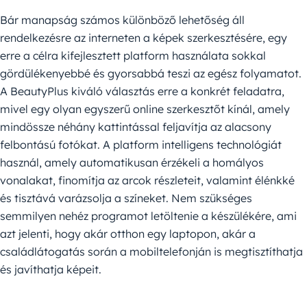
Bár manapság számos különböző lehetőség áll
rendelkezésre az interneten a képek szerkesztésére, egy
erre a célra kifejlesztett platform használata sokkal
gördülékenyebbé és gyorsabbá teszi az egész folyamatot.
A BeautyPlus kiváló választás erre a konkrét feladatra,
mivel egy olyan egyszerű online szerkesztőt kínál, amely
mindössze néhány kattintással feljavítja az alacsony
felbontású fotókat. A platform intelligens technológiát
használ, amely automatikusan érzékeli a homályos
vonalakat, finomítja az arcok részleteit, valamint élénkké
és tisztává varázsolja a színeket. Nem szükséges
semmilyen nehéz programot letöltenie a készülékére, ami
azt jelenti, hogy akár otthon egy laptopon, akár a
családlátogatás során a mobiltelefonján is megtisztíthatja
és javíthatja képeit.