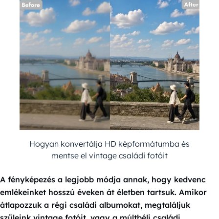
Hogyan konvertálja HD képformátumba és
mentse el vintage családi fotóit
A fényképezés a legjobb módja annak, hogy kedvenc
emlékeinket hosszú éveken át életben tartsuk. Amikor
átlapozzuk a régi családi albumokat, megtaláljuk
szüleink vintage fotóit, vagy a múltbéli családi