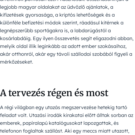
legjobb magyar oldalakat az üdvözlő ajánlatok, a
kifizetések gyorsasága, a kriptós lehetőségek és a
különféle befizetési módok szerint, ráadásul kitérnek a
legnépszerűbb sportágakra is, a labdarúgástól a
kosárlabdáig. Egy ilyen összevetés segít eligazodni abban,
melyik oldal illik leginkább az adott ember szokásaihoz,
akár otthonról, akár egy távoli szállodai szobából figyeli a
mérkőzéseket.
A tervezés régen és most
A régi világban egy utazás megszervezése hetekig tartó
feladat volt. Utazási irodák kirakatai előtt álltak sorban az
emberek, papíralapú katalógusokat lapozgattak, és
telefonon foglaltak szállást. Aki egy meccs miatt utazott,