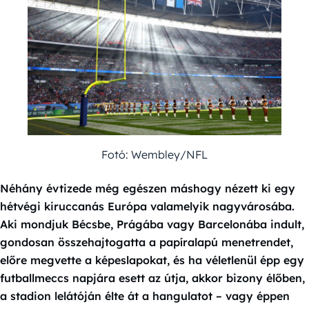
Fotó: Wembley/NFL
Néhány évtizede még egészen máshogy nézett ki egy
hétvégi kiruccanás Európa valamelyik nagyvárosába.
Aki mondjuk Bécsbe, Prágába vagy Barcelonába indult,
gondosan összehajtogatta a papíralapú menetrendet,
előre megvette a képeslapokat, és ha véletlenül épp egy
futballmeccs napjára esett az útja, akkor bizony élőben,
a stadion lelátóján élte át a hangulatot – vagy éppen