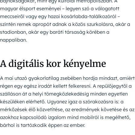
bajnokságokat, mint egy külföldi metropoliszban. A
magyar élsport eseményei – legyen szó a válogatott
meccseiről vagy egy hazai kosárlabda-találkozóról –
szintén remek apropót adnak a közös szurkolásra, akár a
stadionban, akár egy baráti társaság körében a
nappaliban.
A digitális kor kényelme
A mai utazó gyakorlatilag zsebében hordja mindazt, amiért
régen egy egész irodát kellett felkeresni. A repülőjegytől a
szálláson át a helyi tömegközlekedésig minden egyetlen
készüléken elérhető. Ugyanez igaz a szórakozásra is: a
mérkőzések élő közvetítése, az eredmények követése és az
azokhoz kapcsolódó izgalom mind mobilról is megélhető,
bárhol is tartózkodik éppen az ember.