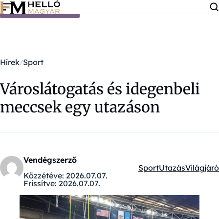
Ugrás a tartalomra
Hírek
Sport
Városlátogatás és idegenbeli
meccsek egy utazáson
Vendégszerző
Sport
Utazás
Világjáró
Kategóriák:
Közzétéve:
2026.07.07.
Frissítve:
2026.07.07.