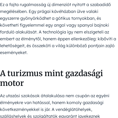
Ez a fajta rugalmasság új dimenziót nyitott a szabadidő
megélésében. Egy prágai kávéházban ülve valaki
egyszerre gyönyörködhet a gótikus tornyokban, és
követheti figyelemmel egy angol vagy spanyol bajnoki
forduló alakulását. A technológia így nem elszigeteli az
embert az élménytől, hanem éppen ellenkezőleg: kibővíti a
lehetőségeit, és összeköti a világ különböző pontjain zajló
eseményeket.
A turizmus mint gazdasági
motor
Az utazási szokások átalakulása nem csupán az egyéni
élményekre van hatással, hanem komoly gazdasági
következményekkel is jár. A vendéglátóhelyek,
szálláshelyek és szolgáltatók egyaránt igyekeznek