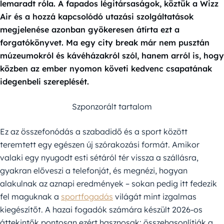
lemaradt róla. A fapados légitársaságok, köztük a Wizz
Air és a hozzá kapcsolódó utazási szolgáltatások
megjelenése azonban gyökeresen átírta ezt a
forgatókönyvet. Ma egy city break már nem pusztán
múzeumokról és kávéházakról szól, hanem arról is, hogy
közben az ember nyomon követi kedvenc csapatának
idegenbeli szereplését.
Szponzorált tartalom
Ez az összefonódás a szabadidő és a sport között
teremtett egy egészen új szórakozási formát. Amikor
valaki egy nyugodt esti sétáról tér vissza a szállásra,
gyakran előveszi a telefonját, és megnézi, hogyan
alakulnak az aznapi eredmények – sokan pedig itt fedezik
fel maguknak a
sportfogadás
világát mint izgalmas
kiegészítőt. A hazai fogadók számára készült 2026-os
áttekintők pontosan ezért hasznosak: összehasonlítják a