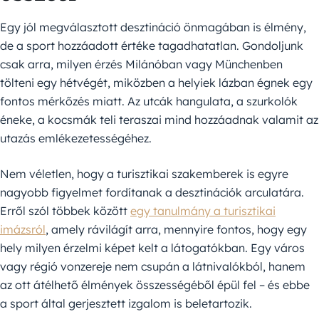
Egy jól megválasztott desztináció önmagában is élmény,
de a sport hozzáadott értéke tagadhatatlan. Gondoljunk
csak arra, milyen érzés Milánóban vagy Münchenben
tölteni egy hétvégét, miközben a helyiek lázban égnek egy
fontos mérkőzés miatt. Az utcák hangulata, a szurkolók
éneke, a kocsmák teli teraszai mind hozzáadnak valamit az
utazás emlékezetességéhez.
Nem véletlen, hogy a turisztikai szakemberek is egyre
nagyobb figyelmet fordítanak a desztinációk arculatára.
Erről szól többek között
egy tanulmány a turisztikai
imázsról
, amely rávilágít arra, mennyire fontos, hogy egy
hely milyen érzelmi képet kelt a látogatókban. Egy város
vagy régió vonzereje nem csupán a látnivalókból, hanem
az ott átélhető élmények összességéből épül fel – és ebbe
a sport által gerjesztett izgalom is beletartozik.