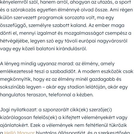
kényelemről szól, hanem arról, ahogyan az utazás, a sport
és a szórakozás egyetlen élménnyé olvad össze. Ami régen
külön szervezett programok sorozata volt, ma egy
összefüggő, személyre szabott kaland. Az ember maga
dönti el, mennyi izgalmat és mozgalmasságot csempész a
hétvégéjébe, legyen szó egy távoli európai nagyvárosról
vagy egy közeli balatoni kirándulásról.
A lényeg mindig ugyanaz marad: az élmény, amely
emlékezetessé teszi a szabadidőt. A modern eszközök csak
megkönnyítik, hogy ez az élmény minél gazdagabb és
sokszínűbb legyen – akár egy stadion lelátóján, akár egy
hangulatos teraszon, telefonnal a kézben.
Jogi nyilatkozat: a szponzorált cikk(ek) szerzője(i)
kizárólagosan felelős(ek) a kifejtett véleményekért vagy
ajánlatokért. Ezek a vélemények nem feltétlenül tükrözik
a
Helló Magyar
hivatalos álláspontját, és a szerkesztőség