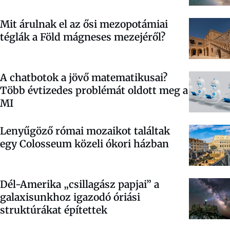
Mit árulnak el az ősi mezopotámiai
téglák a Föld mágneses mezejéről?
A chatbotok a jövő matematikusai?
Több évtizedes problémát oldott meg a
MI
Lenyűgöző római mozaikot találtak
egy Colosseum közeli ókori házban
Dél-Amerika „csillagász papjai” a
galaxisunkhoz igazodó óriási
struktúrákat építettek