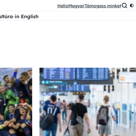
HelloMagyar
Támogass minket
ultúra
in English