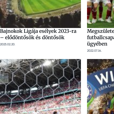
Bajnokok Ligája esélyek 2023-ra
Megszülete
– elődöntősök és döntősök
futballcsa
ügyében
2023.02.20.
2022.07.16.