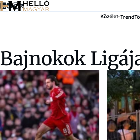
Ugrás a tartalomra
Közélet
Trend
Tö
Bajnokok Ligáj