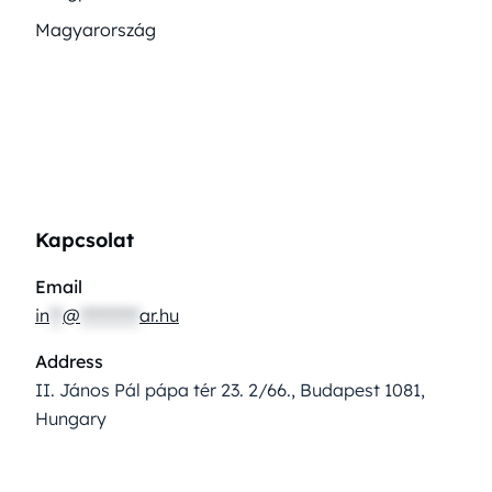
Magyarország
Kapcsolat
Email
in
**
@
*********
ar.hu
Address
II. János Pál pápa tér 23. 2/66., Budapest 1081,
Hungary