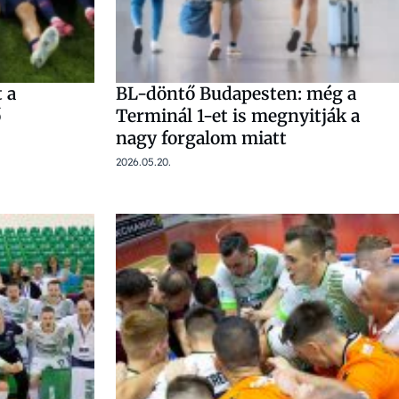
t a
BL-döntő Budapesten: még a
ő
Terminál 1-et is megnyitják a
nagy forgalom miatt
2026.05.20.