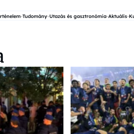
rténelem
Tudomány
Utazás és gasztronómia
Aktuális
K
a