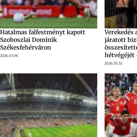
Hatalmas falfestményt kapott
Verekedés 
Szoboszlai Dominik
járatott bi
Székesfehérváron
összesített
hétvégéjét
2026.07.04.
2026.05.31.