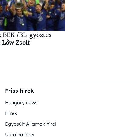
k BEK-/BL-győztes
t Lőw Zsolt
Friss hírek
Hungary news
Hírek
Egyesült Államok hírei
Ukrajna hírei