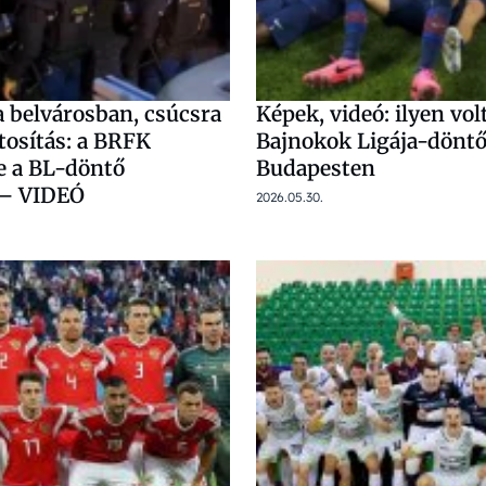
a belvárosban, csúcsra
Képek, videó: ilyen vol
ztosítás: a BRFK
Bajnokok Ligája-dönt
e a BL-döntő
Budapesten
 – VIDEÓ
2026.05.30.