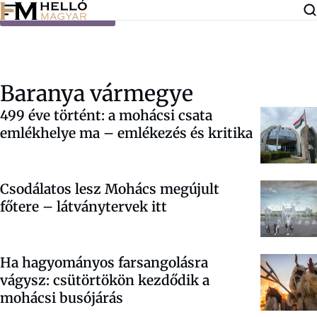
Ugrás a tartalomra
Baranya vármegye
499 éve történt: a mohácsi csata
emlékhelye ma – emlékezés és kritika
Csodálatos lesz Mohács megújult
főtere – látványtervek itt
Ha hagyományos farsangolásra
vágysz: csütörtökön kezdődik a
mohácsi busójárás