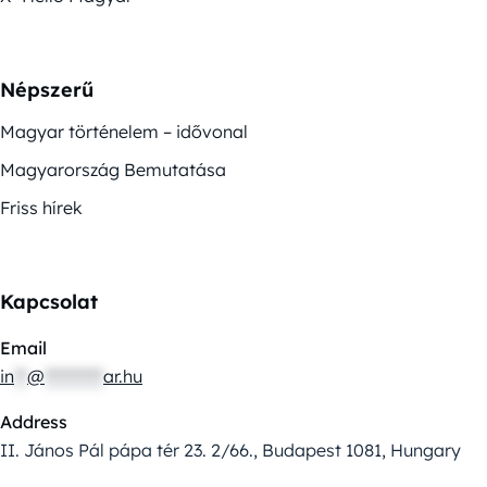
Népszerű
Magyar történelem – idővonal
Magyarország Bemutatása
Friss hírek
Kapcsolat
Email
in
**
@
*********
ar.hu
Address
II. János Pál pápa tér 23. 2/66., Budapest 1081, Hungary