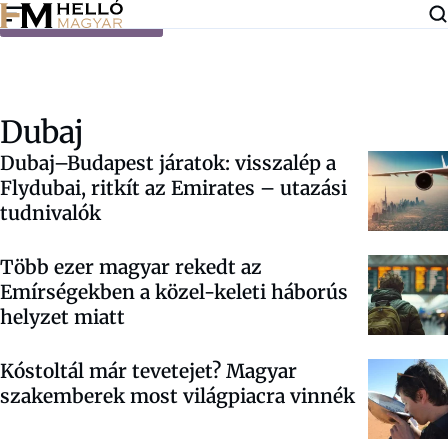
Ugrás a tartalomra
Dubaj
Dubaj–Budapest járatok: visszalép a
Flydubai, ritkít az Emirates – utazási
tudnivalók
Több ezer magyar rekedt az
Emírségekben a közel-keleti háborús
helyzet miatt
Kóstoltál már tevetejet? Magyar
szakemberek most világpiacra vinnék