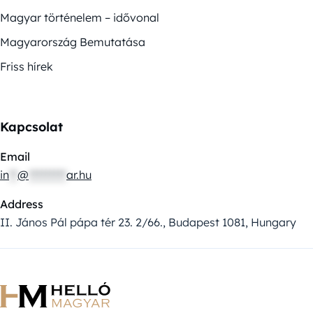
Magyar történelem – idővonal
Magyarország Bemutatása
Friss hírek
Kapcsolat
Email
in
**
@
*********
ar.hu
Address
II. János Pál pápa tér 23. 2/66., Budapest 1081, Hungary