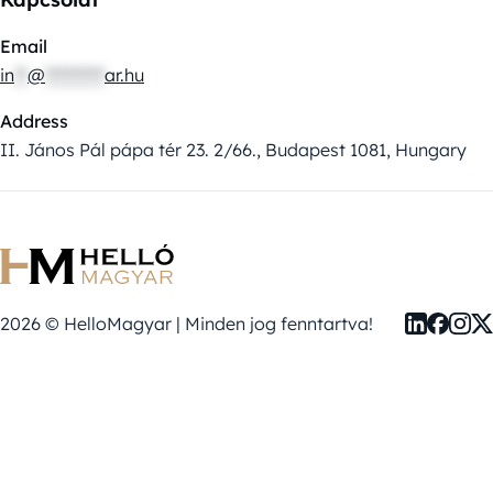
Email
in
**
@
*********
ar.hu
Address
II. János Pál pápa tér 23. 2/66., Budapest 1081, Hungary
2026 © HelloMagyar | Minden jog fenntartva!