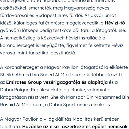
vendégeket a tárlat különböző állomásain. Interaktív
eszközökkel ismerhetők meg Magyarország neves
fürdővárosai és Budapest híres fürdői. Az akváriumot
idéző, különleges fal érintésre megelevenedik, a
Hévízi-tó
gyönyörű látképe pedig testközelből tárul a látogatók elé.
A nemzetközileg is közkedvelt hévízi installáció a
koronaherceget is lenyűgözte, figyelmét felkeltette Hévíz
városa, mint turisztikai desztináció.
A koronaherceget a Magyar Pavilon látogatására elkísérte
Sheikh Ahmed bin Saeed Al Maktoum, aki többek között,
az
Emirates Group vezérigazgatója és alapítója
és a
Dubai Polgári Repülési Hatóság elnöke, valamint a
látogatáson részt vett Sheikh Mansoor Bin Mohammed Bin
Rashid Al Maktoum, a Dubai Sporttanács elnöke is.
A Magyar Pavilon a világkiállítás Mobilitás kerületében
található.
Hazánké az első faszerkezetes épület nemcsak