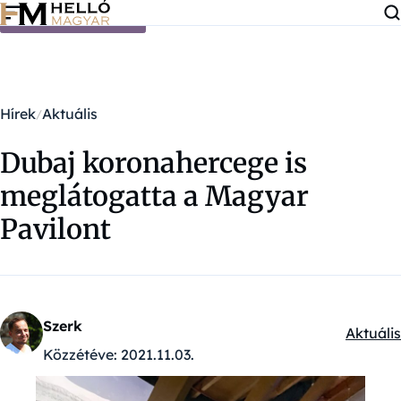
Ugrás a tartalomra
Hírek
Aktuális
Dubaj koronahercege is
meglátogatta a Magyar
Pavilont
Szerk
Aktuális
Kategór
Közzétéve:
2021.11.03.