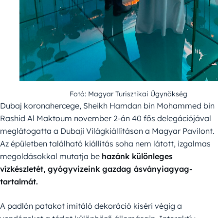
Fotó: Magyar Turisztikai Ügynökség
Dubaj koronahercege, Sheikh Hamdan bin Mohammed bin
Rashid Al Maktoum november 2-án 40 fős delegációjával
meglátogatta a Dubaji Világkiállításon a Magyar Pavilont.
Az épületben található kiállítás soha nem látott, izgalmas
megoldásokkal mutatja be
hazánk különleges
vízkészletét, gyógyvizeink gazdag ásványiagyag-
tartalmát.
A padlón patakot imitáló dekoráció kíséri végig a