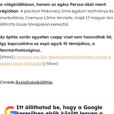
a világkiállításon, hanem az egész Perzsa-öböl menti
régióban
. A pavilont Makovecz Imre egykori tanítványa és
munkatársa, Csernyus Lőrinc tervezte, majd 17 magyar ács
állította össze hónapokon keresztül.
Az építés során egyetlen csepp vizet sem használtak fel,
így kapcsolódva az expó egyik fő témájához, a
fenntarthatósághoz.
[show]
A magyar pavilon gasztronómiai kínálata vonzza a
dubaji expo látogatóit
[/show]
Címkék:
Ázsia
Dubaj
kiállítás
Itt állíthatod be, hogy a Google
keresőben elsők között legyen a