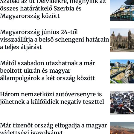
Szabad az út Délvidékre, megnyílik az
összes határátkelő Szerbia és
Magyarország között
Magyarország június 24-től
visszaállítja a belső schengeni határain
a teljes átjárást
Mától szabadon utazhatnak a már
beoltott ukrán és magyar
állampolgárok a két ország között
Három nemzetközi autóversenyre is
jöhetnek a külföldiek negatív teszttel
Már tizenöt ország elfogadja a magyar
védettségi igazolványt