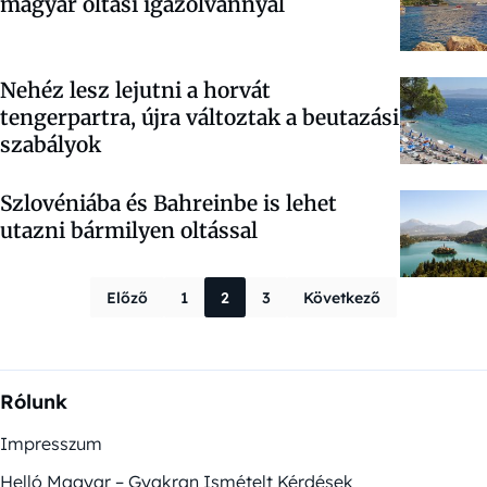
magyar oltási igazolvánnyal
Nehéz lesz lejutni a horvát
tengerpartra, újra változtak a beutazási
szabályok
Szlovéniába és Bahreinbe is lehet
utazni bármilyen oltással
Bejegyzések la
Előző
1
2
3
Következő
Rólunk
Impresszum
Helló Magyar – Gyakran Ismételt Kérdések