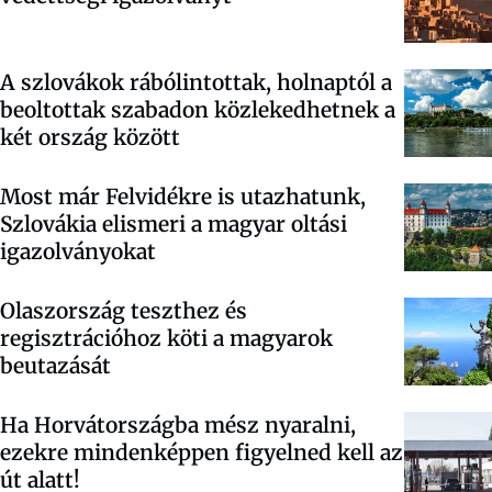
A szlovákok rábólintottak, holnaptól a
beoltottak szabadon közlekedhetnek a
két ország között
Most már Felvidékre is utazhatunk,
Szlovákia elismeri a magyar oltási
igazolványokat
Olaszország teszthez és
regisztrációhoz köti a magyarok
beutazását
Ha Horvátországba mész nyaralni,
ezekre mindenképpen figyelned kell az
út alatt!