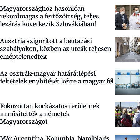
Magyarországhoz hasonlóan
rekordmagas a fertőzöttség, teljes
lezárás következik Szlovákiában!
Ausztria szigorított a beutazási
szabályokon, közben az utcák teljesen
elnéptelenedtek
Az osztrák-magyar határátlépési
feltételek enyhítését kérte a magyar fél
Fokozottan kockázatos területnek
minősítették a németek
Magyarországot
Már Argentína, Kolumbia, Namíbia és