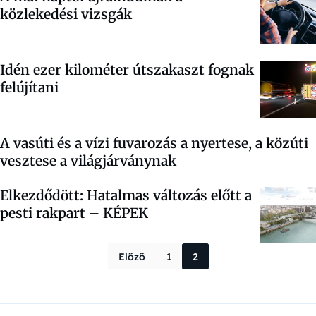
közlekedési vizsgák
Idén ezer kilométer útszakaszt fognak
felújítani
A vasúti és a vízi fuvarozás a nyertese, a közúti
vesztese a világjárványnak
Elkezdődött: Hatalmas változás előtt a
pesti rakpart – KÉPEK
Bejegyzések la
Előző
1
2