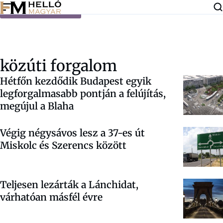
Ugrás a tartalomra
közúti forgalom
Hétfőn kezdődik Budapest egyik
legforgalmasabb pontján a felújítás,
megújul a Blaha
Végig négysávos lesz a 37-es út
Miskolc és Szerencs között
Teljesen lezárták a Lánchidat,
várhatóan másfél évre